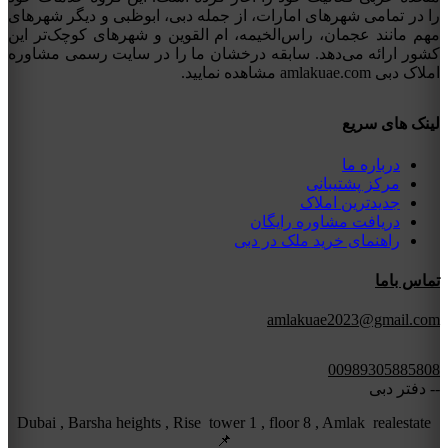
را در تمامی شهرهای امارات، از جمله دبی، ابوظبی و دیگر شهرهای
مهم مانند عجمان، راس‌الخیمه، ام القوین و شهرهای کوچک‌تر این
کشور ارائه می‌دهد. سابقه درخشان ما را در سایت رسمی مشاوره
املاک دبی amlakuae.com مشاهده نمایید.
لینک های سریع
درباره ما
مرکز پشتیبانی
جدیدترین املاک
دریافت مشاوره رایگان
راهنمای خرید ملک در دبی
تماس باما
amlakuae2023@gmail.com
00989305885808
-- دفتر دبی
Dubai , Barsha heights , Rise tower 1 , floor 8 , Amlak realestate
📌