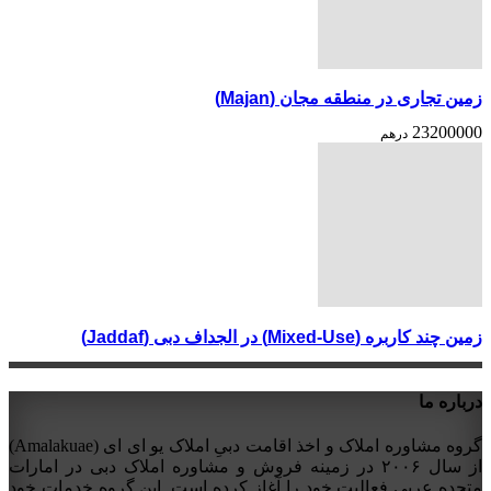
زمین تجاری در منطقه مجان (Majan)
23200000
درهم
زمین چند کاربره (Mixed-Use) در الجداف دبی (Jaddaf)
درباره ما
گروه مشاوره املاک و اخذ اقامت دبیِ املاک یو ای ای (Amalakuae)
از سال ۲۰۰۶ در زمینه فروش و مشاوره املاک دبی در امارات
متحده عربی فعالیت خود را آغاز کرده است. این گروه خدمات خود