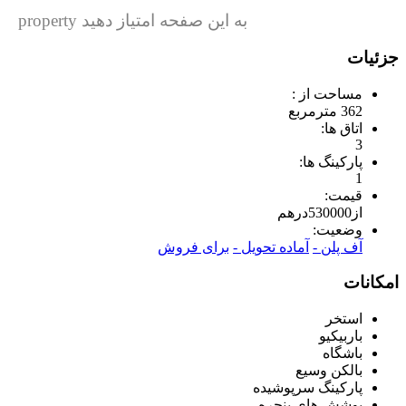
به این صفحه امتیاز دهید property
جزئیات
مساحت از :
362 مترمربع
اتاق ها:
3
پارکینگ ها:
1
قیمت:
از
530000
درهم
وضعیت:
آف پلن -
آماده تحویل -
برای فروش
امکانات
استخر
باربیکیو
باشگاه
بالکن وسیع
پارکینگ سرپوشیده
پوشش های پنجره