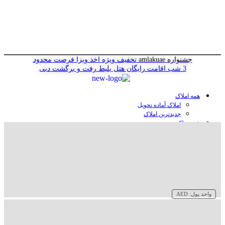
جشنواره amlakuae
تخفیف ویژه اخذ ویزا
فرصت محدود
3 شب اقامت رایگان هتل
بلیط رفت و برگشت دبی
همه املاک
املاک آماده تحویل
جدیدترین املاک
خرید ملک در دبی
خرید آپارتمان در دبی
خرید ویلا در دبی
خرید پنت هاوس در دبی
خرید زمین در دبی
خرید هتل در دبی
سازنده‌ها در دبی
واحد پول:
AED
وبلاگ
درباره ما