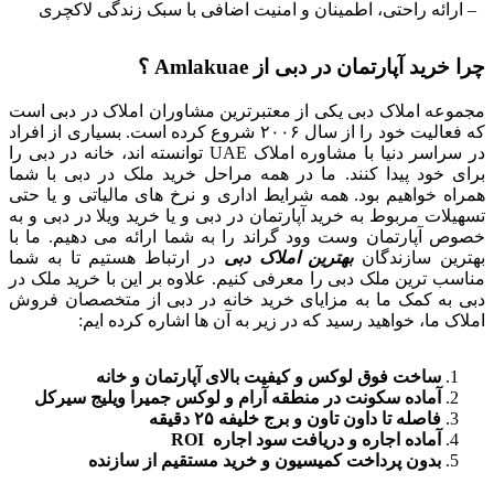
– ارائه راحتی، اطمینان و امنیت اضافی با سبک زندگی لاکچری
چرا خرید آپارتمان در دبی از Amlakuae ؟
مجموعه املاک دبی یکی از معتبرترین مشاوران املاک در دبی است
که فعالیت خود را از سال ۲۰۰۶ شروع کرده است. بسیاری از افراد
در سراسر دنیا با مشاوره املاک UAE توانسته اند، خانه در دبی را
برای خود پیدا کنند. ما در همه مراحل خرید ملک در دبی با شما
همراه خواهیم بود. همه شرایط اداری و نرخ های مالیاتی و یا حتی
تسهیلات مربوط به خرید آپارتمان در دبی و یا خرید ویلا در دبی و به
خصوص آپارتمان وست وود گراند را به شما ارائه می دهیم. ما با
بهترین سازندگان
بهترین املاک دبی
در ارتباط هستیم تا به شما
مناسب ترین ملک دبی را معرفی کنیم. علاوه بر این با خرید ملک در
دبی به کمک ما به مزایای خرید خانه در دبی از متخصصان فروش
املاک ما، خواهید رسید که در زیر به آن ها اشاره کرده ایم:
ساخت فوق لوکس و کیفیت بالای آپارتمان و خانه
آماده سکونت در منطقه آرام و لوکس جمیرا ویلیج سیرکل
فاصله تا داون تاون و برج خلیفه ۲۵ دقیقه
آماده اجاره و دریافت سود اجاره ROI
بدون پرداخت کمیسیون و خرید مستقیم از سازنده