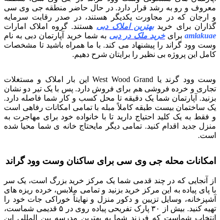
معروف و رو به رشد قرار دارد. در حال حاضر منطقه جی وی سی
و ارجان که در مجاورت یکدیگر هستند، در صدر رقابت سرمایه
گذاران برای خرید
بهترین املاک دبی
هستند. گروه املاک امارات
amlakuae
برای
خرید ملک در دبی
به شما خرید آپارتمان دبی به نام
وست وود گراند را پیشنهاد می کند. با ما همراه باشید تا مشخصات
کامل این پروژه بی نظیر را برایتان شرح دهیم.
وست وود گرند یا West Wood Grand این بار املاک و مستغلات
تجاری و خرده فروشی هم برای فروش دارد. پس با یک تیر دو نشان
بزنید. آپارتمان شما یک دقیقه تا محل کسب و کار شما فاصله دارد.
یک ساختمان بیست طبقه کاملاً مبله با تمامی امکانات رفاهی است
و فقط به یک کلید احتیاج دارید تا با خانواده خود برای مهاجرت به
منزل جدید اقدام کنید. تمامی دیگر مایحتاج خانه ی شما محیا شده
است.
امکانات محله جی وی سی برای ساکنان وست وود گراند
از آنجایی که در چند قدمی شما یک مرکز خرید بزرگ است، یک سر
با پای پیاده به این مرکز خرید بزنید و تمامی ملابس، خرده ریزه های
آشپزخانه، وسایل تزیین و دکور منزل و نهایتاً خوراکی جات خود را
تهیه کنید. بیش از ۳۰ پارک تفریحی پیاده روی در ۵ قدیمی شماست،
انتخاب شماست که فرزند شما به بهترین مدرسه بین المللی این