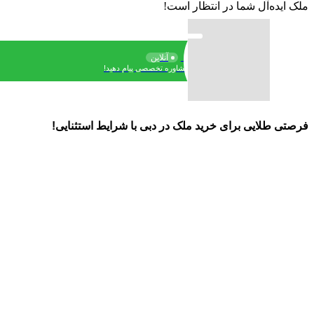
ملک ایده‌آل شما در انتظار است!
سارا
آنلاین
برای مشاوره تخصصی پیام دهید!
فرصتی طلایی برای خرید ملک در دبی با شرایط استثنایی!
سال 1404، آغاز سرمایه‌گذاری هوشمندانه شما!
🏡
مالک ۱۰۰٪ ملک در دبی شوید – قابل انتقال به ورثه
📜
اقامت خانوادگی ۲ و ۱۰ ساله امارات – تمدیدپذیر
💰
اقساط بلندمدت ۳ تا ۸ ساله بدون بهره
🤝
خرید مستقیم از سازندگان برتر امارات – بدون کمیسیون
🌍
امکان خرید حضوری و غیرحضوری با مشاوره رایگان