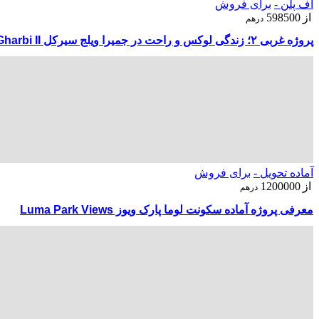
آف پلن -
برای فروش
از
598500
درهم
پروژه غربی ۲؛ زندگی لوکس و راحت در جمیرا ویلج سیرکل Gharbi II
آماده تحویل -
برای فروش
از
1200000
درهم
معرفی پروژه آماده سکونت لوما پارک ویوز Luma Park Views