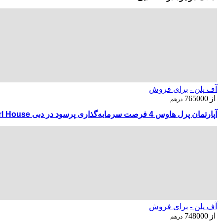
آف پلن -
برای فروش
از
765000
درهم
آپارتمان پرل هاوس 4 فرصت سرمایه‌گذاری پرسود در دبی Pearl House
آف پلن -
برای فروش
از
748000
درهم