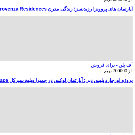
آپارتمان های پروونزا رزیدنسز؛ زندگی مدرن Provenza Residences
آف پلن -
برای فروش
از
700000
درهم
پروژه اورچارد پلیس دبی؛ آپارتمان لوکس در جمیرا ویلیج سیرکل The Orchard Place