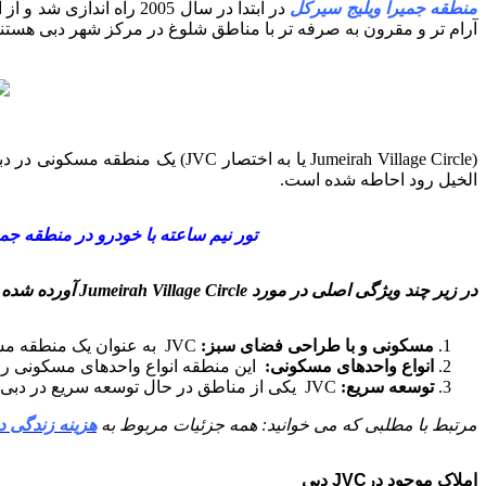
منطقه جمیرا ویلیج سیرکل
در ابتدا در سال 2005 
آرام تر و مقرون به صرفه تر با مناطق شلوغ در مرکز شهر دبی هستند
م
(Jumeirah Village Circle یا به
الخیل رود احاطه شده است.
تور نیم ساعته با خودرو در منطقه جم
در زیر چند ویژگی اصلی در مورد Jumeirah Village Circle آورده شده است:
مسکونی و با طراحی فضای سبز
:
JVC به عنوان یک منطقه مسکونی معروف است که دارای فضاهای سبز بزرگ، پارک‌ها و امکانات تفریحی است.
انواع واحدهای مسکونی
:
این منطقه انواع واحدهای مسکونی را ش
توسعه سریع
:
JVC یکی از مناطق در حال توسعه سریع در دبی است. بسیاری از پروژه‌های ساختمانی جدید در اینجا در دست اجرا یا طراحی شده‌اند.
مرتبط با مطلبی که می خوانید: همه جزئیات مربوط به
هزینه زندگی د
املاک موجود درJVC دبی