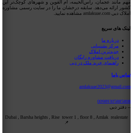
مهم مانند عجمان، راس‌الخیمه، ام القوین و شهرهای کوچک‌تر این
کشور ارائه می‌دهد. سابقه درخشان ما را در سایت رسمی مشاوره
املاک دبی amlakuae.com مشاهده نمایید.
لینک های سریع
درباره ما
مرکز پشتیبانی
جدیدترین املاک
دریافت مشاوره رایگان
راهنمای خرید ملک در دبی
تماس باما
amlakuae2023@gmail.com
00989305885808
-- دفتر دبی
Dubai , Barsha heights , Rise tower 1 , floor 8 , Amlak realestate
📌