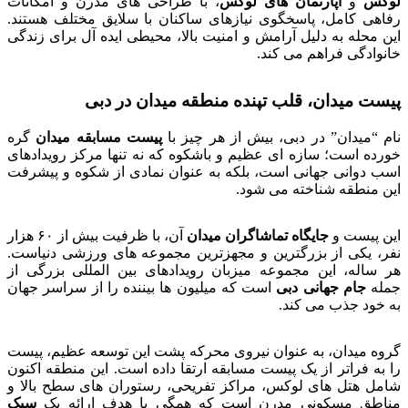
لوکس
و
آپارتمان های لوکس
، با طراحی های مدرن و امکانات
رفاهی کامل، پاسخگوی نیازهای ساکنان با سلایق مختلف هستند.
این محله به دلیل آرامش و امنیت بالا، محیطی ایده آل برای زندگی
خانوادگی فراهم می کند.
پیست میدان، قلب تپنده منطقه میدان در دبی
نام “میدان” در دبی، بیش از هر چیز با
پیست مسابقه میدان
گره
خورده است؛ سازه ای عظیم و باشکوه که نه تنها مرکز رویدادهای
اسب دوانی جهانی است، بلکه به عنوان نمادی از شکوه و پیشرفت
این منطقه شناخته می شود.
این پیست و
جایگاه تماشاگران میدان
آن، با ظرفیت بیش از ۶۰ هزار
نفر، یکی از بزرگترین و مجهزترین مجموعه های ورزشی دنیاست.
هر ساله، این مجموعه میزبان رویدادهای بین المللی بزرگی از
جمله
جام جهانی دبی
است که میلیون ها بیننده را از سراسر جهان
به خود جذب می کند.
گروه میدان، به عنوان نیروی محرکه پشت این توسعه عظیم، پیست
را به فراتر از یک پیست مسابقه ارتقا داده است. این منطقه اکنون
شامل هتل های لوکس، مراکز تفریحی، رستوران های سطح بالا و
مناطق مسکونی مدرن است که همگی با هدف ارائه یک
سبک