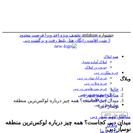
جشنواره amlakuae
تخفیف ویژه اخذ ویزا
فرصت محدود
3 شب اقامت رایگان هتل
بلیط رفت و برگشت دبی
همه املاک
املاک آماده تحویل
جدیدترین املاک
خرید ملک در دبی
خرید آپارتمان در دبی
وبلاگ
خرید ویلا در دبی
خانه
خرید پنت هاوس در دبی
خرید زمین در دبی
مناطق مهم شهر دبی
خرید هتل در دبی
میدان دبی کجاست؟ همه چیز درباره لوکس‌ترین منطقه
سازنده‌ها در دبی
نوساز دبی!
واحد پول:
AED
مناطق مهم شهر دبی
میدان دبی کجاست؟ همه چیز درباره لوکس‌ترین منطقه
وبلاگ
نوساز دبی!
درباره ما