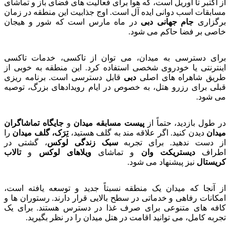
از اکتبر تا آوریل است، که هوا برای فعالیت های فضای باز و تماشای
مسابقات اسب دوانی ایده آل است. اوج جذابیت این منطقه در زمان
برگزاری
جام جهانی دبی
در ماه مارس است که شور و هیجان
خاصی بر فضا حاکم می شود.
برای دسترسی به میدان، می توان از تاکسی، خدمات تاکسی
اینترنتی یا خودروی شخصی استفاده کرد. این منطقه به خوبی از
طریق شاهراه های اصلی
دبی
قابل دسترسی است. برنامه ریزی
قبلی برای رزرو هتل، به خصوص در ایام رویدادهای بزرگ، توصیه
می شود.
در طول بازدید، حتماً از
پیست مسابقه میدان
و
جایگاه تماشاگران
میدان
دیدن کنید. اگر علاقه مند به گلف هستید،
تِرَک، گلف میدان
را
از دست ندهید. برای تجربه
سبک زندگی لوکس
، گشتی در
اطراف
دیستریکت وان
و تماشای
ویلاهای لوکس
و
تالاب
کریستال
نیز پیشنهاد می شود.
از آنجا که میدان یک منطقه نسبتاً جدید و توسعه یافته است،
امکانات رفاهی و خدماتی در سطح بالایی قرار دارند. رستوران ها و
کافه های متنوعی برای صرف غذا در دسترس هستند. برای یک
تجربه کامل، می توانید اقامت در هتل میدان را در نظر بگیرید.