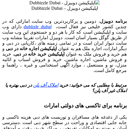
اپلیکیشن دوبیزل – Dubbizzle Dubai
برنامه دوبیزل
، دومین و پرکاربردترین وب سایت اماراتی که در
چندین کشور خلیجی نیز فعال است،
dubizzle dubai
دارای وب
سایت و اپلیکیشن است که کار با هر دو و جستجوی این وب سایت
از طریق گوگل بسیار آسان است. دوبیزل امارات تقریباً مشابه وب
سایت دیوار ایران است و در تمامی زمینه های ،کاریابی در دبی و
دیگر امارات، اجاره ملک هم به عنوان
اپلیکیشن اجاره خانه در دبی
و
هم خرید و فروش ملک به عنوان
اپلیکیشن خرید خانه در دبی
، خرید
و فروش ماشین، اجاره ماشین، خرید و فروش اسباب و اثاثیه
منزل، نو و مستعمل ، موارد اگهی استخدامی و غیره .. راهنما و
مرجع کامل است.
مرتبط با مطلبی که می خوانید: خرید
املاک آف پلن
در دبی بهتره یا
املاک غیر آف پلن؟
برنامه برای تاکسی های دولتی امارات
یکی از دغدغه های مسافران و توریست های دبی هزینه تاکسی و
جابه جایی اقتصادی و وراحت در سطح شهر دبی است .دسترسی
آسان و بهینه به امکانات تفریحی ، مراکز خرید، رفت و آمدهای