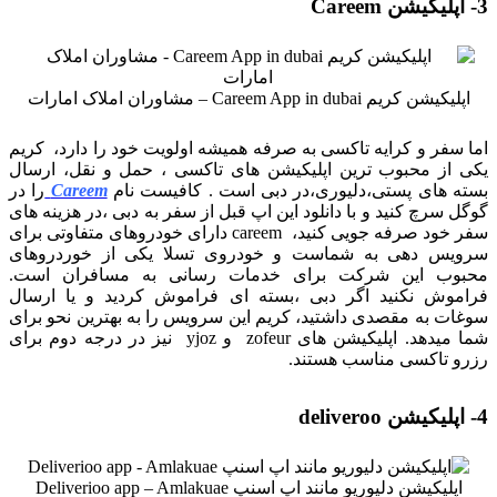
3- اپلیکیشن Careem
اپلیکیشن کریم Careem App in dubai – مشاوران املاک امارات
اما سفر و کرایه تاکسی به صرفه همیشه اولویت خود را دارد، کریم
یکی از محبوب ترین اپلیکیشن های تاکسی ، حمل و نقل، ارسال
بسته های پستی،دلیوری،در دبی است . کافیست نام
Careem
را در
گوگل سرچ کنید و با دانلود این اپ قبل از سفر به دبی ،در هزینه های
سفر خود صرفه جویی کنید، careem دارای خودروهای متفاوتی برای
سرویس دهی به شماست و خودروی تسلا یکی از خوردروهای
محبوب این شرکت برای خدمات رسانی به مسافران است.
فراموش نکنید اگر دبی ،بسته ای فراموش کردید و یا ارسال
سوغات به مقصدی داشتید، کریم این سرویس را به بهترین نحو برای
شما میدهد. اپلیکیشن های zofeur و yjoz نیز در درجه دوم برای
رزرو تاکسی مناسب هستند.
4- اپلیکیشن deliveroo
اپلیکیشن دلیوریو مانند اپ اسنپ Deliverioo app – Amlakuae