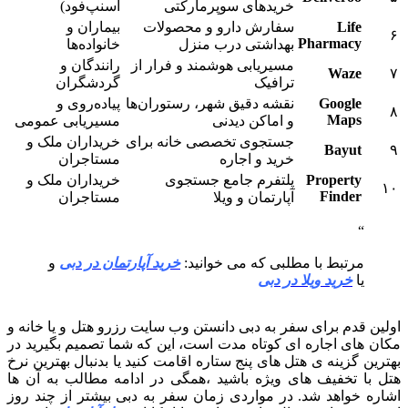
خریدهای سوپرمارکتی
اسنپ‌فود)
Life
سفارش دارو و محصولات
بیماران و
۶
Pharmacy
بهداشتی درب منزل
خانواده‌ها
مسیریابی هوشمند و فرار از
رانندگان و
Waze
۷
ترافیک
گردشگران
Google
نقشه دقیق شهر، رستوران‌ها
پیاده‌روی و
۸
Maps
و اماکن دیدنی
مسیریابی عمومی
جستجوی تخصصی خانه برای
خریداران ملک و
Bayut
۹
خرید و اجاره
مستاجران
Property
پلتفرم جامع جستجوی
خریداران ملک و
۱۰
Finder
آپارتمان و ویلا
مستاجران
مرتبط با مطلبی که می خوانید:
خرید آپارتمان در دبی
و
یا
خرید ویلا در دبی
اولین قدم برای سفر به دبی دانستن وب سایت رزرو هتل و یا خانه و
مکان های اجاره ای کوتاه مدت است، این که شما تصمیم بگیرید در
بهترین گزینه ی هتل های پنج ستاره اقامت کنید یا بدنبال بهترین نرخ
هتل با تخفیف های ویژه باشید ،همگی در ادامه مطالب به آن ها
اشاره خواهد شد. در مواردی زمان سفر به دبی بیشتر از چند روز