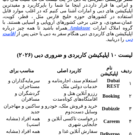
و ایرانی ها قرار دارد.در اینجا ما شما را باپرکاربرد و مفیدترین
اپلیکیشن های دبی و امارات آشنا می کنیم که در اغلب موارد قابل
استفاده در کشورهای حوزه خلیج فارس مثل ، قطر، کویت،
عمان،سعودی، و حتی برخی کشورهای اروپایی و آسیایی هستند. با
گروه املاک امارات
Amlakuae
همراه باشید تا همه چیز درباره
اپلیکیشن های کاربردی دبی هنگام سفر به دبی یا حتی پس از
اقامت
دبی
را دریابید.
لیست ۱۰ اپلیکیشن کاربردی و ضروری دبی (۲۰۲۶)
نام
ردیف
کاربرد اصلی
مناسب برای
اپلیکیشن
Dubai
استعلام سند، اجاره‌نامه و
سرمایه‌گذاران و
۱
REST
خدمات دولتی ملک
مستاجران
رزرو آنلاین هتل و
گردشگران و
Booking
۲
اقامتگاه‌های کوتاه‌مدت
مسافران
خرید و فروش ملک، خودرو و
ساکنین و مهاجران
Dubizzle
۳
وسایل دست‌دوم
جدید
درخواست تاکسی آنلاین و
همه افراد (مشابه
Careem
۴
جابجایی شهری
اسنپ)
سفارش آنلاین غذا و
همه افراد (مشابه
Deliveroo
۵