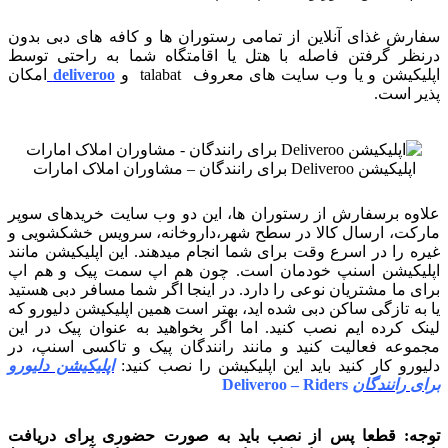
سفارش غذای آنلاین از تمامی رستوران ها و کافه های دبی بدون
درنظر گرفتن فاصله با هتل یا اقامتگاه شما به راحتی توسط
اپلیکیشن و یا وب سایت های معروف talabat و
deliveroo
امکان
پذیر است.
اپلیکیشن Deliveroo برای رانندگان – مشاوران املاک امارات
علاوه برسفارش از رستوران ها، این دو وب سایت خریدهای سوپر
مارکت، ارسال کالا در سطح شهر،داروخانه، سرویس خشکشویی و
غیره را در اسرع وقت برای شما انجام میدهند. این اپلیکیشن مانند
اپلیکیشن اسنپ خودمان است. چون هم اپ سمت پیک و هم اپ
برای ما مشتریان نوعی را دارد. در اینجا اگر شما مسافر دبی هستید
یا به تازگی ساکن دبی شده اید، بهتر است همین اپلیکیشن دلیورو که
لینک کرده ایم نصب کنید. اما اگر بخواهید به عنوان پیک در این
مجموعه فعالیت کنید و مانند رانندگان پیک و تاکسی اسنپ، در
دلیورو کار کنید باید این اپلیکیشن را نصب کنید:
اپلیکیشن دلیورو
برای رانندگان
Deliveroo – Riders
توجه: قطعا پس از نصب باید به صورت حضوری برای دریافت