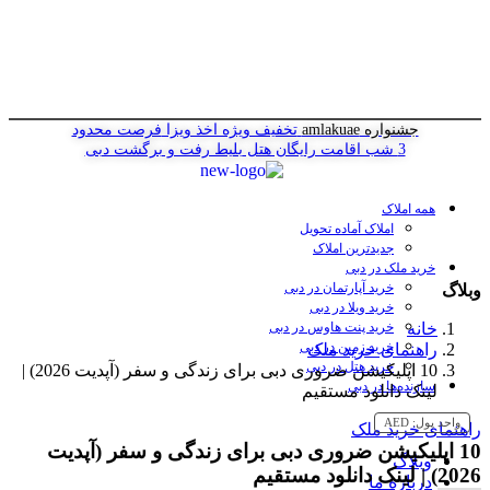
جشنواره amlakuae
تخفیف ویژه اخذ ویزا
فرصت محدود
3 شب اقامت رایگان هتل
بلیط رفت و برگشت دبی
همه املاک
املاک آماده تحویل
جدیدترین املاک
خرید ملک در دبی
خرید آپارتمان در دبی
وبلاگ
خرید ویلا در دبی
خانه
خرید پنت هاوس در دبی
خرید زمین در دبی
راهنمای خرید ملک
خرید هتل در دبی
10 اپلیکیشن ضروری دبی برای زندگی و سفر (آپدیت 2026) |
سازنده‌ها در دبی
لینک دانلود مستقیم
واحد پول:
AED
راهنمای خرید ملک
10 اپلیکیشن ضروری دبی برای زندگی و سفر (آپدیت
وبلاگ
2026) | لینک دانلود مستقیم
درباره ما