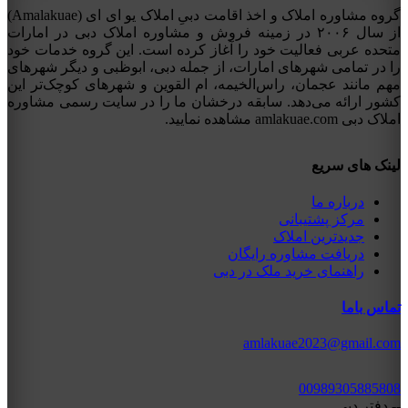
گروه مشاوره املاک و اخذ اقامت دبیِ املاک یو ای ای (Amalakuae)
از سال ۲۰۰۶ در زمینه فروش و مشاوره املاک دبی در امارات
متحده عربی فعالیت خود را آغاز کرده است. این گروه خدمات خود
را در تمامی شهرهای امارات، از جمله دبی، ابوظبی و دیگر شهرهای
مهم مانند عجمان، راس‌الخیمه، ام القوین و شهرهای کوچک‌تر این
کشور ارائه می‌دهد. سابقه درخشان ما را در سایت رسمی مشاوره
املاک دبی amlakuae.com مشاهده نمایید.
لینک های سریع
درباره ما
مرکز پشتیبانی
جدیدترین املاک
دریافت مشاوره رایگان
راهنمای خرید ملک در دبی
تماس باما
amlakuae2023@gmail.com
00989305885808
-- دفتر دبی