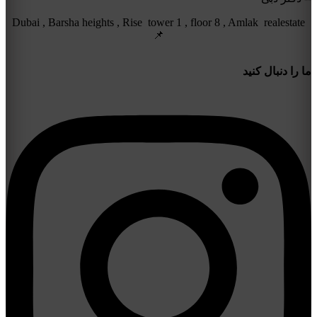
Dubai , Barsha heights , Rise tower 1 , floor 8 , Amlak realestate
📌
ما را دنبال کنید