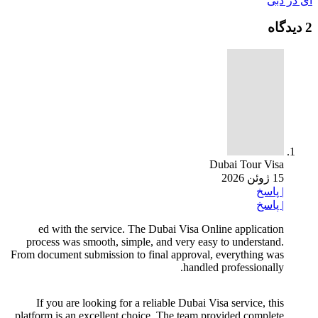
ای در دبی
2 دیدگاه
Dubai Tour Visa
15 ژوئن 2026
|
پاسخ
|
پاسخ
ed with the service. The Dubai Visa Online application
process was smooth, simple, and very easy to understand.
From document submission to final approval, everything was
handled professionally.
If you are looking for a reliable Dubai Visa service, this
platform is an excellent choice. The team provided complete