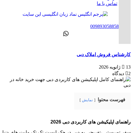
تماس با ما
ENG
00989305885808
کارشناس فروش املاک دبی
13 ژانویه 2026
2 دیدگاه
فهرست محتوا
نمایش
راهنمای اپلیکیشن های کاربردی دبی 2026
سفر توریستی ،تفریحی به دبی در چک لیست تک تک ملیت های دنیا