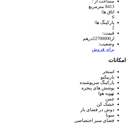
مساحت از :
8413 مترمربع
اتاق ها:
6
پارکینگ ها:
2
قیمت:
از
22700000
درهم
وضعیت:
برای فروش
امکانات
استخر
باربیکیو
پارکینگ سرپوشیده
پوشش های پنجره
تهویه هوا
چمن
خشک کن
دوش در فضای باز
سونا
فضای سبز اختصاصی