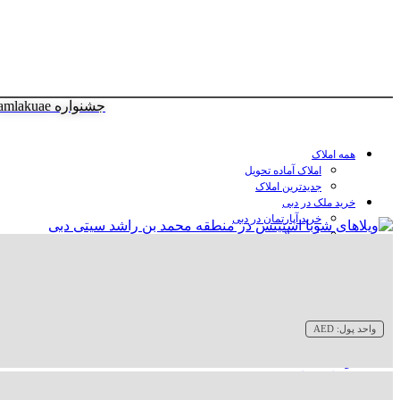
جشنواره amlakuae
همه املاک
املاک آماده تحویل
جدیدترین املاک
خرید ملک در دبی
خرید آپارتمان در دبی
خرید ویلا در دبی
خرید پنت هاوس در دبی
خرید زمین در دبی
خرید هتل در دبی
سازنده‌ها در دبی
واحد پول:
AED
وبلاگ
درباره ما
تماس با ما