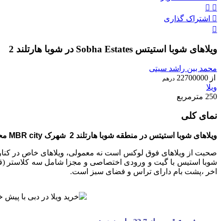
اشتراک گذاری
ویلاهای شوبا استیتس Sobha Estates در شوبا هارتلند 2
محمد بین راشد سیتی
از
22700000
درهم
ویلا
250 مترمربع
نمای کلی
ویلاهای شوبا استیتس در منطقه شوبا هارتلند 2 شهرک MBR city محمد بن راشد سیتی دبی
صحبت از ویلاهای فوق لوکس است نه معمولی، ویلاهای خاص در کنار د
شوبا استیس با گیت و ورودی اختصاصی و مجزا شامل سه کلاستر (ق
اخر ،پشت بام دارای تراس و فضای سبز است.