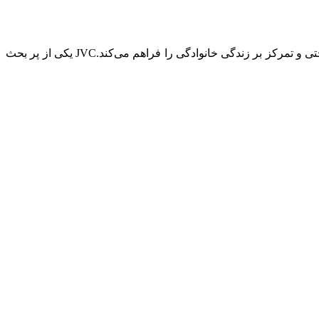
در قلب مرکز تجاری و مسکونی جمیرا ویلج سرکل،آپارتمان کیوبیکس رزیدنس Cubix Residences ترکیبی از ارتباطات پیشرفته، آرامش، راحتی و تمرکز بر زندگی خانوادگی را فراهم می‌کند.JVC یکی از پر بحث