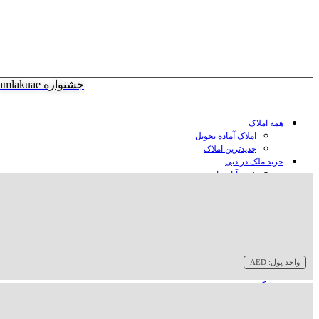
جشنواره amlakuae
همه املاک
املاک آماده تحویل
جدیدترین املاک
خرید ملک در دبی
خرید آپارتمان در دبی
خرید ویلا در دبی
خرید پنت هاوس در دبی
خرید زمین در دبی
خرید هتل در دبی
سازنده‌ها در دبی
واحد پول:
AED
وبلاگ
درباره ما
تماس با ما