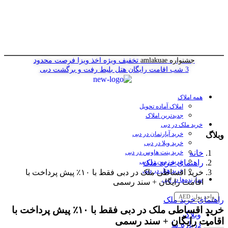
جشنواره amlakuae
تخفیف ویژه اخذ ویزا
فرصت محدود
3 شب اقامت رایگان هتل
بلیط رفت و برگشت دبی
همه املاک
املاک آماده تحویل
جدیدترین املاک
خرید ملک در دبی
خرید آپارتمان در دبی
وبلاگ
خرید ویلا در دبی
خانه
خرید پنت هاوس در دبی
خرید زمین در دبی
راهنمای خرید ملک
خرید هتل در دبی
خرید اقساطی ملک در دبی فقط با ۱۰٪ پیش پرداخت با
سازنده‌ها در دبی
اقامت رایگان + سند رسمی
واحد پول:
AED
راهنمای خرید ملک
خرید اقساطی ملک در دبی فقط با ۱۰٪ پیش پرداخت با
وبلاگ
اقامت رایگان + سند رسمی
درباره ما