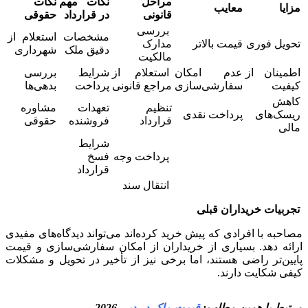
مراحل
نکات مهم
نکات
مزایا
معایب
قانونی
در قرارداد
حقوقی
بررسی
مشخصات
استعلام از
تحویل فوری
قیمت بالاتر
مدارک
دقیق ملک
شهرداری
مالکیت
اطمینان از
عدم امکان
استعلام از
شرایط
بررسی
کیفیت
سفارشی‌سازی
مراجع قانونی
پرداخت
بدهی‌ها
کاهش
تنظیم
تعهدات
مشاوره
ریسک‌های
پرداخت نقدی
قرارداد
فروشنده
حقوقی
مالی
شرایط
پرداخت وجه
فسخ
قرارداد
انتقال سند
تجربیات خریداران قبلی
مصاحبه با افرادی که پیش خرید کرده‌اند می‌تواند دیدگاه‌های مفیدی
ارائه دهد. بسیاری از خریداران از امکان سفارشی‌سازی و قیمت
پایین‌تر راضی هستند، اما برخی نیز از تأخیر در تحویل و مشکلات
کیفی شکایت دارند.
مرتبط با همین مطلب:
قیمت ملک در دبی
2026