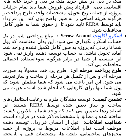
ملک در دبی در پیش خرید ملک در دبی و خرید خانه های
اقساطی دبی
،
قرارداد پیش فروش شما باید تمام جزئیات
پروژه، از جمله تاریخ تحویل، مشخصات واحد، طرح پرداخت و
هرگونه هزینه اضافی را به طور واضح بیان کند. این قرارداد
باید توسط RERA تایید شود تا از حقوق شما به طور کامل
محافظت شود.
اسکرو اکاونت
Scrow Acount
:
مبلغ پرداختی شما در یک
حساب اسکرو نگهداری می شود. این بدان معناست که پول
شما تا زمانی که پروژه به طور کامل تکمیل نشده و واحد شما
آماده تحویل نباشد، به حساب توسعه دهنده واریز نمی شود.
این سیستم از شما در برابر هرگونه سوءاستفاده احتمالی
محافظت می کند.
طرح پرداخت مرحله ای:
طرح پرداخت معمولاً به صورت
مرحله ای و پس از تکمیل هر مرحله از ساخت و ساز تعریف
می شود. این امر باعث می شود که شما مطمئن شوید که
پول شما تنها برای کارهایی که انجام شده است، هزینه می
شود.
تضمین کیفیت:
توسعه دهندگان ملزم به رعایت استانداردهای
ساخت و ساز تعیین شده توسط RERA هستند. این
استانداردها تضمین می کنند که واحد شما با بالاترین کیفیت
ساخته شده و مطابق با مشخصات ذکر شده در قرارداد است.
شفافیت اطلاعات:
قبل از امضای قرارداد، توسعه دهنده
موظف است تمام اطلاعات مربوط به پروژه، از جمله
مجوزهای ساختمانی، نقشه ها، مشخصات فنی و تاریخچه