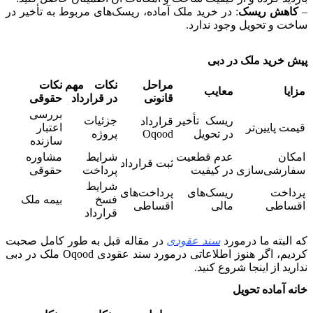
–
کاهش ریسک
: در خرید ملک آماده، ریسک‌های مربوط به تأخیر در
ساخت و تحویل وجود ندارد.
پیش خرید ملک در دبی
مراحل
نکات مهم
نکات
مزایا
معایب
قانونی
در قرارداد
حقوقی
بررسی
ریسک تأخیر
جزئیات
قرارداد
قیمت پایین‌تر
اعتبار
در تحویل
Oqood
پروژه
سازنده
امکان
عدم قطعیت
شرایط
مشاوره
ثبت قرارداد
سفارشی‌سازی
در کیفیت
پرداخت
حقوقی
شرایط
پرداخت
ریسک‌های
پرداخت‌های
فسخ
بیمه ملک
اقساطی
مالی
اقساطی
قرارداد
که البته ما درمورد
سند عقودی
در مقاله قبل به طور کامل صحبت
کردیم، اگر هنوز اطلاعاتی درمورد سند عقودی Oqood ملک در دبی
ندارید از اینجا شروع کنید.
خانه آماده تحویل