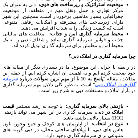
موقعیت استراتژیک و زیرساخت های قوی:
دبی به عنوان یک
مرکز تجاری و حمل ونقل مهم در منطقه، از موقعیت
جغرافیایی بسیار مناسبی برخوردار است. همچنین، این شهر
دارای زیرساخت های پیشرفته و امکانات رفاهی متنوعی
است که کیفیت زندگی را به شدت افزایش می دهند.
محیط سرمایه گذاری امن و جذاب:
معافیت های مالیاتی
جذاب و قوانین سرمایه گذاری ساده و شفاف، دبی را به یک
محیط امن و مطمئن برای سرمایه گذاری تبدیل کرده اند.
چرا سرمایه گذاری در املاک دبی؟
در رابطه با چرایی این موضوع، ما در بسیاری دیگر از مقاله های
خود صحبت کرده ایم و به اهمیت آن اشاره کرده ایم. از جمله این
مقالات، مقاله “
پاسخ به 10 تا از مهم ترین سوالات درباره
سرمایه
گذاری در املاک دبی
” است. به طور کلی دلایل مهم سرمایه گذاری
در بازار املاک و مستغلات دبی به شرح زیر است:
بازدهی بالای سرمایه گذاری:
با توجه به رشد مستمر
قیمت
املاک در دبی
، سرمایه گذاری در این شهر می تواند بازدهی
(ROI) بسیار بالایی داشته باشد.
تنوع در انتخاب:
از آپارتمان های کوچک و جمع وجور، تاون
هاس های دبی، تا ویلاهای ساحلی مجلل، در دبی گزینه های
متنوعی برای سرمایه گذاری وجود دارد.