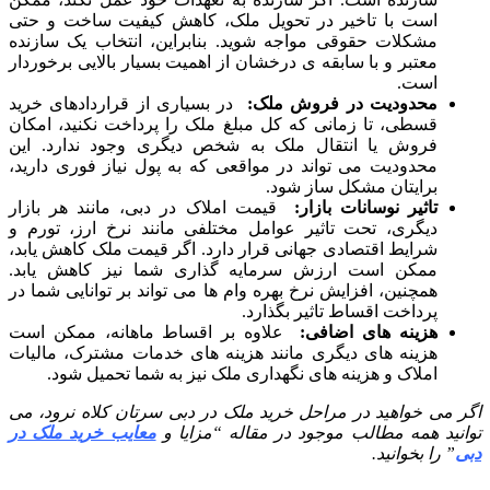
است با تاخیر در تحویل ملک، کاهش کیفیت ساخت و حتی
مشکلات حقوقی مواجه شوید. بنابراین، انتخاب یک سازنده
معتبر و با سابقه ی درخشان از اهمیت بسیار بالایی برخوردار
است.
محدودیت در فروش ملک:
در بسیاری از قراردادهای خرید
قسطی، تا زمانی که کل مبلغ ملک را پرداخت نکنید، امکان
فروش یا انتقال ملک به شخص دیگری وجود ندارد. این
محدودیت می تواند در مواقعی که به پول نیاز فوری دارید،
برایتان مشکل ساز شود.
تاثیر نوسانات بازار:
قیمت املاک در دبی، مانند هر بازار
دیگری، تحت تاثیر عوامل مختلفی مانند نرخ ارز، تورم و
شرایط اقتصادی جهانی قرار دارد. اگر قیمت ملک کاهش یابد،
ممکن است ارزش سرمایه گذاری شما نیز کاهش یابد.
همچنین، افزایش نرخ بهره وام ها می تواند بر توانایی شما در
پرداخت اقساط تاثیر بگذارد.
هزینه های اضافی:
علاوه بر اقساط ماهانه، ممکن است
هزینه های دیگری مانند هزینه های خدمات مشترک، مالیات
املاک و هزینه های نگهداری ملک نیز به شما تحمیل شود.
اگر می خواهید در مراحل خرید ملک در دبی سرتان کلاه نرود، می
توانید همه مطالب موجود در مقاله “مزایا و
معایب خرید ملک در
دبی
” را بخوانید.