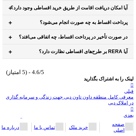
آیا امکان دریافت اقامت از طریق خرید اقساطی وجود دارد؟
پرداخت اقساط به چه صورت انجام می‌شود؟
در صورت تأخیر در پرداخت اقساط، چه اتفاقی می‌افتد؟
آیا RERA بر طرح‌های اقساطی نظارت دارد؟
4.6/5 - (5 امتیاز)
لینک را به اشتراک بگذارید
راهبری
قبلی
نوشته
معرفی کامل منطقه داون تاون دبی جهت زندگی و سرمایه گذاری
در املاک دبی
بعدی
کاربرد و اهمیت سند عقودی (Oqood) ملک در خرید املاک آف پلن
صفحه
دبی
خرید ملک
تماس با ما
درباره ما
اصلی