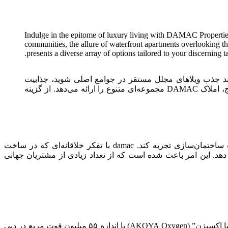
Indulge in the epitome of luxury living with DAMAC Properties,
communities, the allure of waterfront apartments overlooking 
presents a diverse array of options tailored to your discerning ta
ی نمی‌کند جذب ویلاهای مجلل مستقر در جوامع اصلی شوید، جذابیت
آپارتمان‌های ساحلی مشرف به مارینا نمادین دبی، یا زرق و برق اتاق‌های هتل با الهام از هالیوود در نزدیکی منطقه پرجنب‌وجوش برج، املاک DAMAC مجموعه‌ای متنوع را ارائه می‌دهد. از گزینه
همانطور که قبل تر گفتیم، هلدینگ املاک داماک در دبی، از سال ۲۰۰۲ تاسیس شده و تاکنون توانسته پیشرفت‌های زیادی را در صنعت ساختمان‌سازی تجربه کند. damac با تفکر خلاقانه‌ای که در ساخت
هد. این امر باعث شده است که از تعداد زیادی از مشتریان جهانی
بعد از موفقیت داماک در ساخت پروژه “آکویا بای داماک” (AKOYA by DAMAC)، از سال ۲۰۱۴ شروع به ساخت پروژه جدیدی به نام “آکویا اکسیژن” (AKOYA Oxygen) با اندازه ۵۵ میلیون فوت مربع در دبی