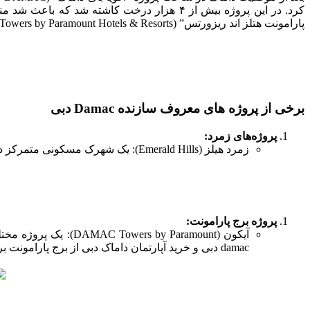
پارامونت هتلز اند ریزورتس” (DAMAC Towers by Paramount Hotels & Resorts) با بودجه ۱ میلیارد دلار در دبی شد که اولین هتل ساخته شده با تاییدیه کمپانی پارامونت در این شهر است.
برخی از پروژه های معروف سازنده Damac دبی
پروژه‌های زمرد:
زمرد هیلز (Emerald Hills): یک شهرک مسکونی متمرکز در منطقه مویسامیت در دبی.
پروژه برج پارامونت:
آیکون (y Paramount
damac دبی و خرید آپارتمان داماک دبی از برج پارامونت برای سرمایه گذ اری در دبی اقدام نمودند.