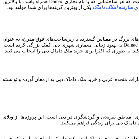
کیفیت استثنایی شرکت Damac و گستره وسیع از پروژه‌های شاهکار آن، تضمین‌کننده‌ی اعتبار و اعتماد مشتریان است. امروزه روشن است که هر ساختمانی که با نام تجاری Damac همراه باشد، با بالاترین
ای سازنده املاک داماک
یکی از بهترین گزینه‌ها برای شما خواهد بود.
رای پروژه‌های بزرگ در مقیاس گسترده با زیرساخت‌های فوق مدرن، به عنوان
یک شرکت توسعه‌دهنده املاک با طیف گسترده‌ای از پروژه‌های مسکونی و تجاری زیبا در مجموعه خود شناخته می‌شود. شرکت Damac Properties به بهبود زیبایی معماری شهری دبی کمک بزرگی کرده است.
ند. به طوری که اکثرا برای خرید ملک داماک دبی را انتخاب می کنند.
رات متحده عربی و خرید ملک داماک دبی به ارمغان آورده و توانسته
، مناطق تفریحی و گردشگری در دبی است. این پروژه‌ها از ویلای
 داماک دبی برای زندگی فراهم می‌کنند.
عاملات، تجربه خرید ملک از شرکت داماک را برای شما، به یک تجربه