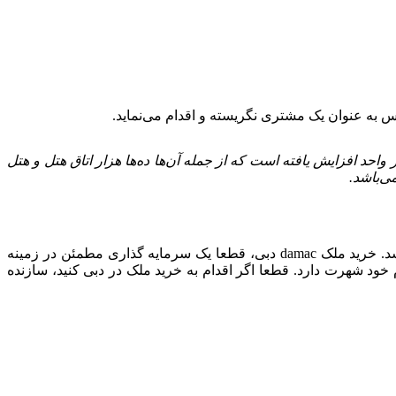
سال 2002 تأسیس شده و در آن زمان تنها 12 هزار واحد ساختمانی در سابقه خود داشت. اما اکنون این آمار به بیش از 39 هزار واحد افزایش یافته است که از جمله آن‌ها ده‌ها هزار اتاق هتل و هتل
داماک یک شرکت بزرگ ساختمانی و توسعه‌دهنده املاک است که مشغول به فعالیت در امارات متحده عربی، به ویژه در شهر دبی، می‌باشد. خرید ملک damac دبی، قطعا یک سرمایه گذاری مطمئن در زمینه
و تجاری به نام خود شهرت دارد. قطعا اگر اقدام به خرید ملک در دبی کنید، سازنده