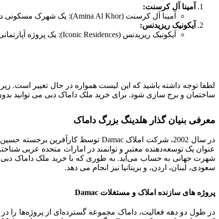
آمینا آل کرسنت:
آمینا آل کرسنت (Amina Al Khor): یک شهرک مسکونی در منطقه الکھور در دبی.
آیکونیک ریزیدنس:
آیکونیک ریزیدنس (Iconic Residences): یک پروژه آپارتمانی متمرکز در دبی.
لطفا توجه داشته باشید که این لیست همواره در حال تغییر است. زیرا 
ساختمان و برج سازی شود. برای خرید ملک داماک دبی می توانید بدون واسطه و به طور مست
معرفی بنیان گذار هلدینگ بزرگ داماک
در سال 2002، شرکت املاک Damac توس
عنوان یک توسعه‌دهنده معتبر و توانمند در امارات متحده عربی شناخ
شهرت جهانی به حساب می‌آید. به طوری که با خرید ملک داماک دبی می ت
سعودی، لبنان، اردن، و بریتانیا نیز انجام می دهد.
پروژه های سازنده املاک و مستغلات Damac
در طول دو دهه فعالیت، داماک مجموعه گسترده‌ای از پروژه‌ها را د