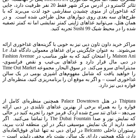
تئاتر گاسترو در آدرس مرکز شهر فقط 20 نفر ظرفیت دارد، جایی
که غذاخوران از منوی چشیدن سفارشی خود لذت می‌برند که با
طرح‌های سه بعدی روی دیوارهای محل طراحی شده است. و در
همان هتل، می‌توانید غذاهای ژاپنی کمتر نمایشی اما نه کمتر تصفیه
شده را در محیط شیک 99 Sushi تجربه کنید.
مراکز خرید داون تاون دبی نیز به خوبی با گزینه‌های غذاخوری ارائه
می‌شوند. به عنوان جایگزینی برای غذاهای معمولی دادگاه غذا، Le
Maison Ani را امتحان کنید که به طور مناسب در Fashion Avenue
در دبی مال قرار دارد و غذاهای بی‌عیب و نقص فرانسوی-
مدیترانه‌ای سرو می‌کند. در سوق البحار، مجموعه Time Out Market
را خواهید یافت که شامل مفهوم‌های آشپزی بومی در یک سالن
غذاخوری است – و اگر به موقع آن را برنامه‌ریزی کنید، منظره‌ای از
فواره دبی نیز دارد.
Thiptara در هتل Palace Downtown همچنین منظره‌ای کامل از
فواره را به همراه برخی از بهترین غذاهای تایلندی در دبی ارائه
می‌دهد – غذای تند سرخ شده اردک قرمز خود را تجربه کنید در حالی
که نمایش نور و صدا The Dubai Fountain را تماشا می‌کنید. اگر
قصد دارید از یک نمایش موسیقی دیگر در این منطقه لذت ببرید،
رستوران داخلی Belcanto در اپرای دبی نه تنها غذای فوق‌العاده‌ای
دارد، بلکه همچنین دارای یک سالن پشت بام مخفی دلپذیر است –