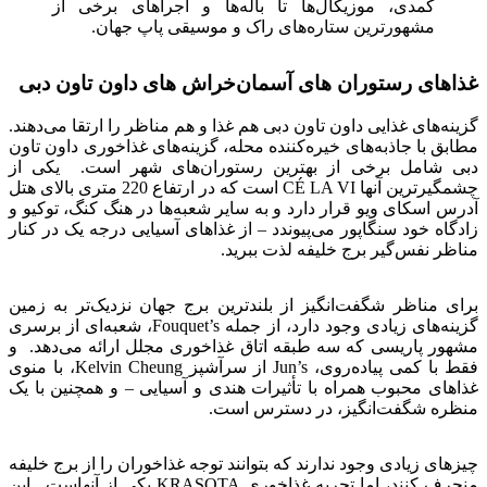
کمدی، موزیکال‌ها تا باله‌ها و اجراهای برخی از
مشهورترین ستاره‌های راک و موسیقی پاپ جهان.
غذاهای رستوران های آسمان‌خراش های داون تاون دبی
گزینه‌های غذایی داون تاون دبی هم غذا و هم مناظر را ارتقا می‌دهند.
مطابق با جاذبه‌های خیره‌کننده محله، گزینه‌های غذاخوری داون تاون
دبی شامل برخی از بهترین رستوران‌های شهر است. یکی از
چشمگیرترین آنها CÉ LA VI است که در ارتفاع 220 متری بالای هتل
آدرس اسکای ویو قرار دارد و به سایر شعبه‌ها در هنگ کنگ، توکیو و
زادگاه خود سنگاپور می‌پیوندد – از غذاهای آسیایی درجه یک در کنار
مناظر نفس‌گیر برج خلیفه لذت ببرید.
برای مناظر شگفت‌انگیز از بلندترین برج جهان نزدیک‌تر به زمین
گزینه‌های زیادی وجود دارد، از جمله Fouquet’s، شعبه‌ای از برسری
مشهور پاریسی که سه طبقه اتاق غذاخوری مجلل ارائه می‌دهد. و
فقط با کمی پیاده‌روی، Jun’s از سرآشپز Kelvin Cheung، با منوی
غذاهای محبوب همراه با تأثیرات هندی و آسیایی – و همچنین با یک
منظره شگفت‌انگیز، در دسترس است.
چیزهای زیادی وجود ندارند که بتوانند توجه غذاخوران را از برج خلیفه
منحرف کنند، اما تجربه غذاخوری KRASOTA یکی از آنهاست. این