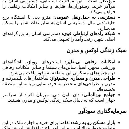
موزیکال است. این موقعیت استثنایی، دسترسی آسان به
مراکز خرید، رستوران‌ها، هتل‌ها و سایر امکانات رفاهی را
فراهم می‌کند.
دسترسی به حمل‌ونقل عمومی
:
مترو دبی با ایستگاه برج
خلیفه/دبی مال، دسترسی آسان به سایر نقاط شهر را ممکن
می‌سازد.
شبکه راه‌های ارتباطی قوی
:
دسترسی آسان به بزرگراه‌های
اصلی شهر، رفت‌وآمد را تسهیل می‌کند.
سبک زندگی لوکس و مدرن
امکانات رفاهی بی‌نظیر
:
استخرهای روباز، باشگاه‌های
ورزشی مجهز، اسپا، سالن‌های سینما و سایر امکانات رفاهی
در مجتمع‌های مسکونی این منطقه به وفور یافت می‌شود.
طراحی مدرن و معماری چشم‌نواز
:
ساختمان‌های بلندمرتبه و
مدرن با طراحی‌های منحصر به فرد، نمایی زیبا به این منطقه
بخشیده‌اند.
جوامع بین‌المللی
:
دان تاون دبی، میزبان افراد از سراسر
جهان است که به دنبال سبک زندگی لوکس و مدرن هستند.
سرمایه‌گذاری سودآور
بازار مسکن رو به رشد
:
تقاضا برای خرید و اجاره ملک در این
منطقه همواره بالا است و این امر باعث افزایش ارزش ملک