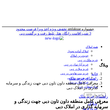
جشنواره amlakuae
تخفیف ویژه اخذ ویزا
فرصت محدود
3 شب اقامت رایگان هتل
بلیط رفت و برگشت دبی
همه املاک
املاک آماده تحویل
جدیدترین املاک
خرید ملک در دبی
خرید آپارتمان در دبی
وبلاگ
خرید ویلا در دبی
خانه
خرید پنت هاوس در دبی
خرید زمین در دبی
راهنمای خرید ملک
خرید هتل در دبی
معرفی کامل منطقه داون تاون دبی جهت زندگی و سرمایه
سازنده‌ها در دبی
گذاری در املاک دبی
واحد پول:
AED
راهنمای خرید ملک
معرفی کامل منطقه داون تاون دبی جهت زندگی و
وبلاگ
سرمایه گذاری در املاک دبی
درباره ما