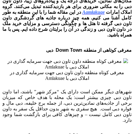
مکان‌های نمادین، خریدهای درجه یک و پیاده‌روهای زیبا، داون تاون
دبی را به مکانی ضروری برای هر بازدیدکننده تبدیل می‌کنند. گروه
املاک امارات
Aamlakuae
در این مقاله شما را با این منطقه به طور
کامل آشنا می کنیم. همه چیز درباره جاذبه های گردشگری داون
تاون دبی گرفته تا هتل ها و چگونگی دسترسی و مزایای خرید ملک
در داون تاون دبی و زندگی در آن را برایتان شرح داده ایم. پس با ما
همراه باشید.
معرفی کوتاهی از منطقه Down Town دبی
معرفی کوتاه منطقه داون تاون دبی جهت سرمایه گذاری در
املاک دبی با Amlakuae
شهرهای دیگر ممکن است دارای یک “مرکز شهر” باشند، اما داون
تاون دبی چیزی بیشتر است: یک محله با هدف خاص که میزبان
برخی از جاذبه‌های نمادین‌ترین دبی، از جمله برج خلیفه، دبی مال و
فواره دبی است. هیچ سفری به شهر بدون حداقل یک سفر به داون
تاون دبی کامل نیست – و چیزهای کافی برای بازگشت شما وجود
دارد.