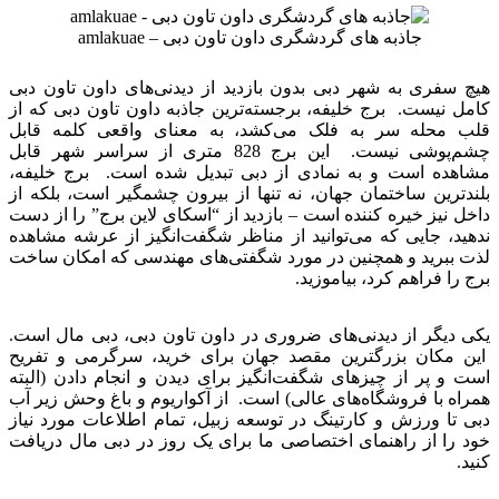
جاذبه های گردشگری داون تاون دبی – amlakuae
هیچ سفری به شهر دبی بدون بازدید از دیدنی‌های داون تاون دبی
کامل نیست. برج خلیفه، برجسته‌ترین جاذبه داون تاون دبی که از
قلب محله سر به فلک می‌کشد، به معنای واقعی کلمه قابل
چشم‌پوشی نیست. این برج 828 متری از سراسر شهر قابل
مشاهده است و به نمادی از دبی تبدیل شده است. برج خلیفه،
بلندترین ساختمان جهان، نه تنها از بیرون چشمگیر است، بلکه از
داخل نیز خیره کننده است – بازدید از “اسکای لاین برج” را از دست
ندهید، جایی که می‌توانید از مناظر شگفت‌انگیز از عرشه مشاهده
لذت ببرید و همچنین در مورد شگفتی‌های مهندسی که امکان ساخت
برج را فراهم کرد، بیاموزید.
یکی دیگر از دیدنی‌های ضروری در داون تاون دبی، دبی مال است.
این مکان بزرگترین مقصد جهان برای خرید، سرگرمی و تفریح
است و پر از چیزهای شگفت‌انگیز برای دیدن و انجام دادن (البته
همراه با فروشگاه‌های عالی) است. از آکواریوم و باغ وحش زیر آب
دبی تا ورزش و کارتینگ در توسعه زبیل، تمام اطلاعات مورد نیاز
خود را از راهنمای اختصاصی ما برای یک روز در دبی مال دریافت
کنید.