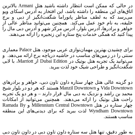
در حالی که ممکن است انتظار داشته باشید هتل Armani بالاترین
اتاق‌های این منطقه را داشته باشد، این افتخار به آدرس اسکای ویو
می‌رسد که به لطف مناظر پانوراما شگفت‌انگیز از دبی و برج
خلیفه، به نام خود عمل می‌کند. همچنین می‌توانید مناظر عالی از
خواهر و برادرها، آدرس بلوار، آدرس مرکز شهر و آدرس دبی مال را
پیدا کنید که همگی خدمات پنج ستاره این زنجیره را ارائه می‌دهند.
برای چشیدن بهترین مهمان‌نوازی عربی موجود، هتل Palace معماری
سنتی را در زمین‌های مناسب در حاشیه دریاچه برج ارائه می‌دهد. و
می‌توانید یک تجربه هتل بوتیک در Dubai Edition از Marriott، با لابی
شگفت‌انگیز و طراحی شیک خود لذت ببرید.
دو گزینه عالی هتل چهار ستاره داون تاون دبی، خواهر و برادرهای
Vida Downtown و Manzil Downtown هستند که هر دو در بلوار شیخ
محمد بن راشد و نزدیک به دبی مال قرار دارند – و هر دو یک تجربه
راحت هتل بوتیک را ارائه می‌دهند. همچنین می‌توانید از امکانات
چهار ستاره در هتل Millennium Central Downtown و Ramada By
Wyndham Downtown لذت ببرید که برای دیدنی‌های این منطقه
مناسب هستند.
به طور دقیق، تنها هتل سه ستاره داون تاون دبی در داون تاون دبی