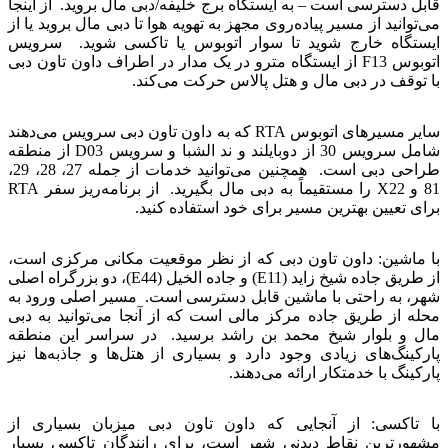
قابل دسترسی است – به ایستگاه برج خلیفه/دبی مال بروید. از اینجا
می‌توانید از مسیر پیاده‌روی مجهز به تهویه هوا تا دبی مال بروید یا از
ایستگاه خارج شوید تا سوار اتوبوس یا تاکسی شوید. سرویس
اتوبوس F13 از ایستگاه مترو در یک مدار در اطراف داون تاون دبی
با توقف در دبی مال و هتل پالاس حرکت می‌کند.
سایر مسیرهای اتوبوس RTA که به داون تاون دبی سرویس می‌دهند
شامل سرویس 30 از دوبایلند و ند الشبا و سرویس D03 از منطقه
طراحی دبی است. همچنین می‌توانید خدمات از جمله 27، 28، 29،
81 و X22 را مستقیماً به دبی مال بگیرید. از برنامه‌ریز سفر RTA
برای تعیین بهترین مسیر برای خود استفاده کنید.
با ماشین: داون تاون دبی که از نظر موقعیت مکانی مرکزی است،
از طریق جاده شیخ زاید (E11) و جاده الخیل (E44)، دو بزرگراه اصلی
شهر، به راحتی با ماشین قابل دسترسی است. مسیر اصلی ورود به
محله از طریق جاده مرکز مالی است که از آنجا می‌توانید به دبی
مال و بلوار شیخ محمد بن راشد برسید. در سراسر این منطقه
پارکینگ‌های زیادی وجود دارد و بسیاری از هتل‌ها و جاذبه‌ها نیز
پارکینگ با خدمتکار ارائه می‌دهند.
با تاکسی: از آنجایی که داون تاون دبی میزبان بسیاری از
مشهورترین نقاط دیدنی شهر است، برای رانندگان تاکسی بسیار