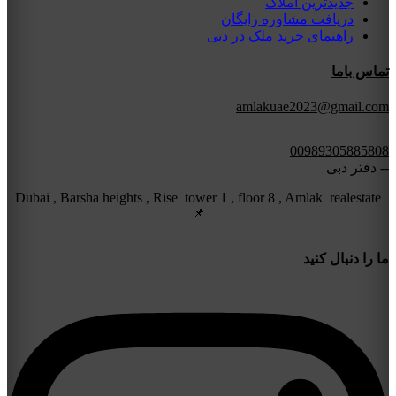
جدیدترین املاک
دریافت مشاوره رایگان
راهنمای خرید ملک در دبی
تماس باما
amlakuae2023@gmail.com
00989305885808
-- دفتر دبی
Dubai , Barsha heights , Rise tower 1 , floor 8 , Amlak realestate
📌
ما را دنبال کنید