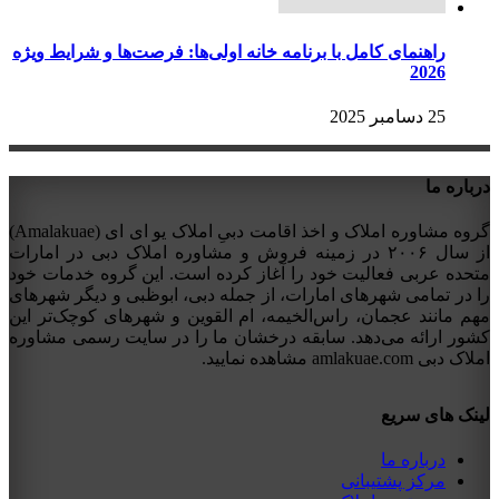
راهنمای کامل با برنامه خانه اولی‌ها: فرصت‌ها و شرایط ویژه
2026
25 دسامبر 2025
درباره ما
گروه مشاوره املاک و اخذ اقامت دبیِ املاک یو ای ای (Amalakuae)
از سال ۲۰۰۶ در زمینه فروش و مشاوره املاک دبی در امارات
متحده عربی فعالیت خود را آغاز کرده است. این گروه خدمات خود
را در تمامی شهرهای امارات، از جمله دبی، ابوظبی و دیگر شهرهای
مهم مانند عجمان، راس‌الخیمه، ام القوین و شهرهای کوچک‌تر این
کشور ارائه می‌دهد. سابقه درخشان ما را در سایت رسمی مشاوره
املاک دبی amlakuae.com مشاهده نمایید.
لینک های سریع
درباره ما
مرکز پشتیبانی