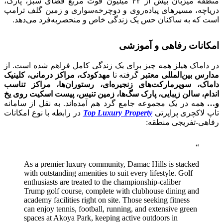
منطقه میزبان بیش از ۴۲ میلیون فوت مربع فضای سبز، پارک،
دریاچه، مسیرهای پیاده‌روی و دوچرخه‌سواری و زمین گلف ترامپ
است که به ساکنان حس یک زندگی خاص و منحصربه‌فرد می‌دهد.
امکانات رفاهی و آموزشی
در داماک هیلز همه چیز برای یک زندگی کامل فراهم شده است. از
مدارس بین‌المللی معتبر
گرفته تا
مهدکودک، مراکز درمانی، کلینیک
داماک، سوپرمارکت‌های زنجیره‌ای، رستوران‌ها، مراکز تناسب
اندام، سالن زیبایی، پارک سگ‌ها، زمین تنیس، پیست اسکیت روی یخ
و…
همه در یک مجموعه جامع گرد هم آمده‌اند. به نقل از سامانه
تاپ لاکچری پراپرتی
Top Luxury Property
در رابطه با نوع امکانات
رفاهی-تفریجی منطقه:
As a premier luxury community, Damac Hills is stacked
with outstanding amenities to suit every lifestyle. Golf
enthusiasts are treated to the championship-caliber
Trump golf course, complete with clubhouse dining and
academy facilities right on site. Those seeking fitness
can enjoy tennis, football, running, and extensive green
spaces at Akoya Park, keeping active outdoors in