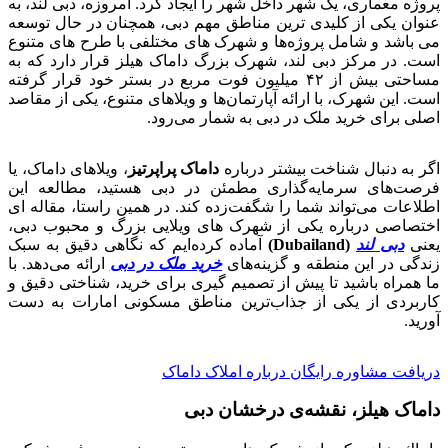
پروژه معماری، یک شهر داخل شهر را ایجاد کرد. امروزه، دبی لند، به
عنوان یکی از کلیدی ترین مناطق مهم دبی، همچنان در حال توسعه
می باشد و شامل پروژه‌ها و شهرک های مختلفی با طرح های متنوع
است. در مرکز دبی لند، شهرک بزرگ داماک هیلز قرار دارد که به
مساحتی بیش از ۴۲ میلیون فوت مربع در بستر خود قرار گرفته
است. این شهرک، با ارائه آپارتمان‌ها و ویلاهای متنوع، یکی از مقاصد
اصلی برای خرید ملک در دبی به شمار می‌رود.
اگر به دنبال شناخت بیشتر درباره
داماک پراپرتیز
، ویلاهای داماک، یا
فرصت‌های سرمایه‌گذاری مطمئن در دبی هستید، مطالعه این
اطلاعات می‌تواند شما را شگفت‌زده کند. در همین راستا، مقاله ای
اختصاصی درباره یکی از شهرک های ویلایی بزرگ و محبوب دبی،
یعنی
دبی لند
(Dubailand)
آماده کرده‌ایم که نگاهی دقیق به سبک
زندگی در این منطقه و گزینه‌های
خرید ملک در دبی
ارائه می‌دهد. با
ما همراه باشید تا پیش از تصمیم گیری برای خرید، شناختی دقیق و
کاربردی از یکی از جذاب‌ترین مناطق مسکونی امارات به دست
آورید.
دریافت مشاوره رایگان درباره املاک داماک
داماک هیلز، نقشه‌ی درخشان دبی