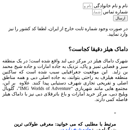
نام و نام خانوادگی
شماره تماس
ارسال
در صورت وجود شماره ثابت خارج از ایران، لطفا کد کشور را نیز
وارد نمایید.
داماک هیلز دقیقا کجاست؟
شهرک داماك هيلز در مرکز دبی لند واقع شده است؛ در یک منطقه
سبز و فضایی تمیز و پاک، نزدیک به جاده امارات و جاده شیخ محمد
بن زاید. این موقعیت جغرافیایی سبب شده است که ساکنین
منطقه هیلزف به راحتی بتوانند، به جاده اصلی دبی و همه مناطق
اصلی و تفریحی تجاری شهرف دستیابی پیدا کنند. علاوه بر این،
مجتمع هایی مانند شهربازی “IMG Worlds of Adventure”، گلوبال
ویلیج دبی، مرکز خرید امارات و باغ باترفلای دبی نیز با داماک هیلز
فاصله کمی دارند.
مرتبط با مطلبی که می خوانید: معرفی طولانی ترین
بزرگراه دبی:
جاده شیخ زاید دبی