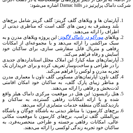
شرکت داماک پراپرتیز در Damac hills اشاره می‌شود:
آپارتمان ها و ویلاهای گلف گرینز: گلف گرینز شامل برج‌های
بلند ومشرف به زمین های گلف است که مناظری دیدنی از
اطراف را ارائه می‌دهند.
ویلاهای
موراکو در داماک لاگونز
: این پروژه ویلاهای مدرن و به
سبک مراکشی را ارائه می‌دهد و با مجموعه‌ای از امکانات
رفاهی و متریال قابل سفارشی سازی، برای ساکنان خود
آسایش و رفاه فراهم می‌کند.
آپارتمان‌های مبله کیارا: این املاک مجلل استانداردهای جدیدی
را در طراحی و ساخت‌وساز تعریف کرده و برای خریداران یک
تجربه مدرن و لوکس را فراهم می‌کند.
گلف تاون: آپارتمان‌های مسکونی گلف تاون با معماری مدرن
و مناظر زیبای پارک گلف، به ساکنان خود امکان اقامتی
لذت‌بخش و رفاهی را ارائه می‌دهند.
هتل رادیسون: این هتل در موقعیت مرکزی داماک هیلز واقع
شده و با ارائه امکانات رفاهی گسترده، به ساکنان و
بازدیدکنندگان منطقه خدمات متمایزی ارائه می‌دهد.
برج‌های کارسون: با مناظر دیدنی به باشگاه چوگان و باشگاه
بین‌المللی گلف ترامپ، برج‌های کارسون با موقعیت مکانی
عالی، امکانات رفاهی برجسته و طراحی منحصربه‌فرد، به
ساکنان خود تجربه زندگی لوکسی را ارائه می‌دهند.