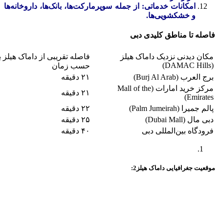
امکانات خدماتی: از جمله سوپرمارکت‌ها، بانک‌ها، داروخانه‌ها
و خشکشویی‌ها.
فاصله تا مناطق کلیدی دبی
مکان دیدنی نزدیک داماک هیلز
فاصله تقریبی از داماک هیلز ب
(DAMAC Hills)
حسب زمان
برج العرب (Burj Al Arab)
۲۱ دقیقه
مرکز خرید امارات (Mall of the
۲۱ دقیقه
Emirates)
پالم جمیرا (Palm Jumeirah)
۲۲ دقیقه
دبی مال (Dubai Mall)
۲۵ دقیقه
فرودگاه بین‌المللی دبی
۴۰ دقیقه
موقعیت جغرافیایی داماک هیلز2: