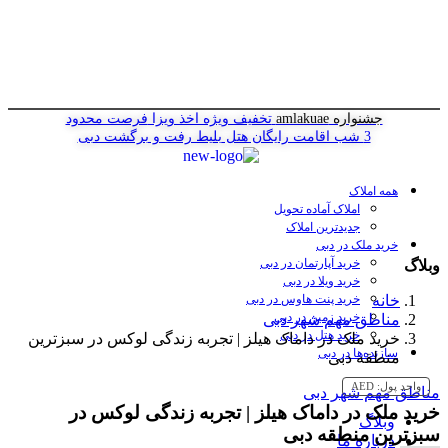
جشنواره amlakuae
تخفیف ویژه اخذ ویزا
فرصت محدود
3 شب اقامت رایگان هتل
بلیط رفت و برگشت دبی
همه املاک
املاک آماده تحویل
جدیدترین املاک
خرید ملک در دبی
خرید آپارتمان در دبی
وبلاگ
خرید ویلا در دبی
خانه
خرید پنت هاوس در دبی
خرید زمین در دبی
مناطق مهم شهر دبی
خرید هتل در دبی
خرید ملک در داماک هیلز | تجربه زندگی لوکس در سبزترین
سازنده‌ها در دبی
منطقه دبی
واحد پول:
AED
مناطق مهم شهر دبی
خرید ملک در داماک هیلز | تجربه زندگی لوکس در
وبلاگ
سبزترین منطقه دبی
درباره ما