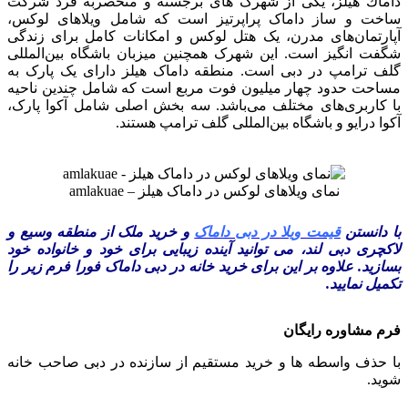
داماك هيلز، یکی از شهرک های برجسته و منحصربه فرد شرکت
ساخت و‌ ساز داماک پراپرتیز است که شامل ویلاهای لوکس،
آپارتمان‌های مدرن، یک هتل لوکس و امکانات کامل برای زندگی
شگفت انگیز است. این شهرک همچنین میزبان باشگاه بین‌المللی
گلف ترامپ در دبی است. منطقه داماک هیلز دارای یک پارک به
مساحت حدود چهار میلیون فوت مربع است که شامل چندین ناحیه
با کاربری‌های مختلف می‌باشد. سه بخش اصلی شامل آکوا پارک،
آکوا درایو و باشگاه بین‌المللی گلف ترامپ هستند.
نمای ویلاهای لوکس در داماک هیلز – amlakuae
با دانستن
قیمت ویلا در دبی داماک
و خرید ملک از منطقه وسیع و
لاکچری دبی لند، می توانید آینده زیبایی برای خود و خانواده خود
بسازید. علاوه بر این برای خرید خانه در دبی داماک فورا فرم زیر را
تکمیل نمایید.
فرم مشاوره رایگان
با حذف واسطه ها و خرید مستقیم از سازنده در دبی صاحب خانه
شوید.