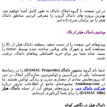
در این صفحه، با گروه املاک داماک به طور کامل آشنا خواهید شد.
بهترین پروژه های داماک گروپ را معرفی کردیم. مناطق داماک
هیلز را نیز برایتان شرح داده ایم.
ویدئوی داماک هیلز از بالا:
ویدئوهای این صفحه را از دست ندهید. منطقه داماک هیلز از بالا را
مشاهده کنید و شهرک های ویلایی ساخته شده توسط damac را
ببینید. شاید شما نیز برای خرید اقساطی ویلاهای داماک، ترغیب
شدید.
حتما نام گروه مشهور
داماک (DAMAC Properties)
را در رسانه‌ها
شنیده‌اید؛ یکی از بزرگ‌ترین و لوکس‌ترین سازندگان املاک در دبی
که پروژه‌هایش نمادی از معماری مدرن و زندگی لوکس هستند. ما
در
Amlakuae.com
مجموعه‌ای جامع از اطلاعات به‌روز درباره
شرکت داماک دبی
و پروژه‌های موفق آن، از جمله
داماک هیلز
(DAMAC Hills)
را برای شما گردآوری کرده‌ایم.
داماک هیلز در نگاهی کوتاه