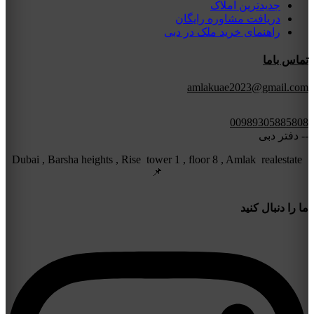
جدیدترین املاک
دریافت مشاوره رایگان
راهنمای خرید ملک در دبی
تماس باما
amlakuae2023@gmail.com
00989305885808
-- دفتر دبی
Dubai , Barsha heights , Rise tower 1 , floor 8 , Amlak realestate
📌
ما را دنبال کنید