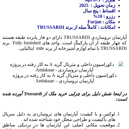
زمان تحویل : 2025
اقساط : پنج سال
رزرو : 10%
مکان : Furjan
امکانات : کاملاً مبله از برند TRUSSARDI
آپارتمان تروساردی TRUSSARDI دارای دو فاز پانزده طبقه هستند
که چهار طبقه از آن پارکینگ است. واحد های Fully furnished برند
TRUSSARDI با تمام لوازم آشپزخانه از برند mile ایتالیایی.
دکوراسیون داخلی و متریال گرید A به کار رفته در پروژه
آپارتمان تروساردی – Amlakuae
در اینجا شش دلیل برای چرایی خرید ملک از Trussardi آورده شده
است:
لوکس و با کیفیت: آپارتمان های تروساردی به دلیل متریال
های باکیفیت و طراحی مجلل خود شناخته شده اند .
موقعیت مکانی اصلی: این آپارتمان ها در نزدیکی مناطق