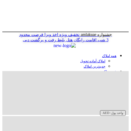
جشنواره amlakuae
تخفیف ویژه اخذ ویزا
فرصت محدود
3 شب اقامت رایگان هتل
بلیط رفت و برگشت دبی
همه املاک
املاک آماده تحویل
جدیدترین املاک
خرید ملک در دبی
خرید آپارتمان در دبی
خرید ویلا در دبی
خرید پنت هاوس در دبی
خرید زمین در دبی
خرید هتل در دبی
سازنده‌ها در دبی
واحد پول:
AED
وبلاگ
درباره ما