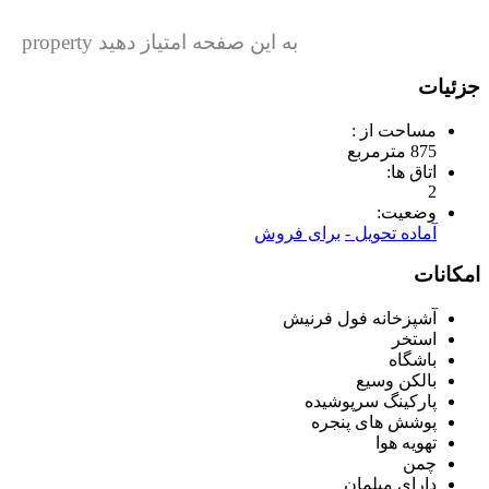
به این صفحه امتیاز دهید property
جزئیات
مساحت از :
875 مترمربع
اتاق ها:
2
وضعیت:
آماده تحویل -
برای فروش
امکانات
آشپزخانه فول فرنیش
استخر
باشگاه
بالکن وسیع
پارکینگ سرپوشیده
پوشش های پنجره
تهویه هوا
چمن
دارای مبلمان