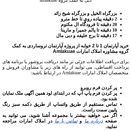
دبی به کمک گروه amlakuae
بزرگراه الخیل و بزرگراه شيخ زائد
2 دقيقه پياده روي تا خط مترو
20 دقیقه تا فرودگاه ال مكتوم
10 دقیقه تا پالم جميرا و مارينا
17 دقیقه تا برج خلیفه و دبی مال
خرید آپارتمان 1 تا 2 خوابه از پروژه آپارتمان تروساردی به کمک
گروه مشاوره املاک امارات Amlakuae
برای دریافت اطلاعات جزئی تر مانند دریافت بروشور یا برنامه های
پرداخت اقساطی، می توانید از راه های زیر با مشاوران فروش و
متخصصان املاک امارات Amlakuae در ارتباط باشید:
پر کردن فرم روبرو
پر کردن فرم پاپ آپ که در ابتدای لود همین آگهی ملک نمایان
شده بود.
تماس مستقیم از طریق واتساپ از طریق دکمه سبز رنگ
پایین سمت راست.
اگر می خواهید بیشتر با مجموعه آشنا شوید، می توانید به
صفحه
درباره ما
و
تماس با ما
در املاک امارات مراجعه
نمایید.