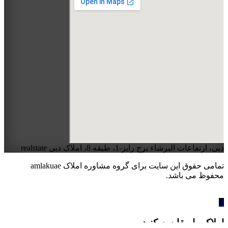
دبی، ارتفاعات البرشاء برج رایز-1، طبقه 8، املاک دبی realstate
تمامی حقوق این سایت برای گروه مشاوره املاک amlakuae
محفوظ می باشد.
املاک را مقایسه کنید