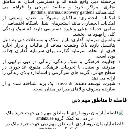
برجسته دبی واقع شده اند و دسترسی آسان به مناطق
تجاری، مراکز خرید و مقاصد تفریحی را فراهم می
کنند.همانند jbr,dubai marina,discovery gardens
امکانات انحصاری: ساکنان معمولاً به طیف وسیعی از
امکانات انحصاری مانند استخرهای شنا، باشگاه اختصاصی ،
تمامی خدمات هتلی و غیره دسترسی دارند که سبک زندگی
کلی را بهبود می بخشد.
پتانسیل سرمایه گذاری: بازار املاک و مستغلات دبی به دلیل
پتانسیل بازده بالا، وضعیت معاف از مالیات و بازار اجاره
قوی، از لحاظ سرمایه گذارب برای سرمایه گذاران جذاب
بوده است.
جذابیت فرهنگی و سبک زندگی: زندگی در دبی ترکیبی از
مدرنیته و سنت، با تجربیات فرهنگی متنوع، غذاخوری در
سطح جهانی، گزینه های سرگرمی و استاندارد بالای زندگی را
ارائه می دهد.
شهرت توسعه دهنده: Trussardi یک برند شناخته شده و از
سازنده معروف ویلاهای میرا در میدان است.
فاصله تا مناطق مهم دبی
فاصله آپارتمان تروساردی تا مناطق مهم دبی جهت خرید ملک در