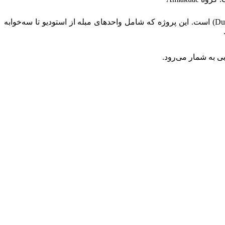
آپارتمان تایمز (Timez) از شرکت دانوب پراپرتیز، یک مجتمع مسکونی مدرن و هوشمند در منطقه دبی سیلیکون اویسیس (Dubai Silicon Oasis) است. این پروژه که شامل واحدهای مبله از استودیو تا سه‌خوابه