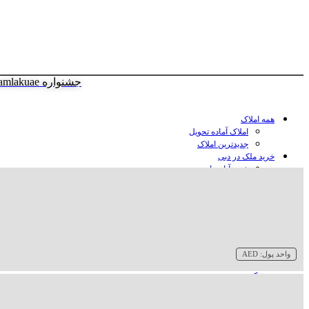
جشنواره amlakuae
همه املاک
املاک آماده تحویل
جدیدترین املاک
خرید ملک در دبی
خرید آپارتمان در دبی
خرید ویلا در دبی
خرید پنت هاوس در دبی
خرید زمین در دبی
خرید هتل در دبی
سازنده‌ها در دبی
واحد پول:
AED
وبلاگ
درباره ما
تماس با ما