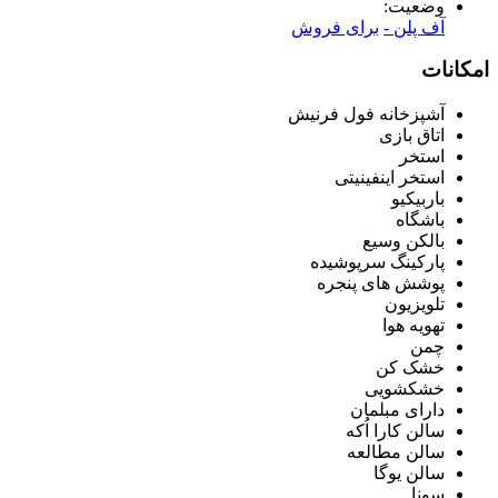
وضعیت:
آف پلن -
برای فروش
امکانات
آشپزخانه فول فرنیش
اتاق بازی
استخر
استخر اینفینیتی
باربیکیو
باشگاه
بالکن وسیع
پارکینگ سرپوشیده
پوشش های پنجره
تلویزیون
تهویه هوا
چمن
خشک کن
خشکشویی
دارای مبلمان
سالن کارا اُکه
سالن مطالعه
سالن یوگا
سونا