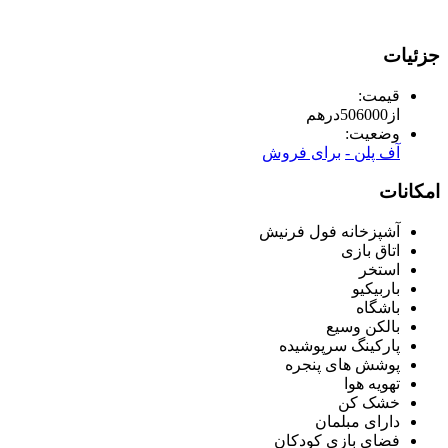
جزئیات
قیمت:
از
506000
درهم
وضعیت:
آف پلن -
برای فروش
امکانات
آشپزخانه فول فرنیش
اتاق بازی
استخر
باربیکیو
باشگاه
بالکن وسیع
پارکینگ سرپوشیده
پوشش های پنجره
تهویه هوا
خشک کن
دارای مبلمان
فضای بازی کودکان