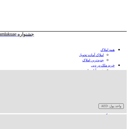
جشنواره amlakuae
همه املاک
املاک آماده تحویل
جدیدترین املاک
خرید ملک در دبی
خرید آپارتمان در دبی
خرید ویلا در دبی
خرید پنت هاوس در دبی
خرید زمین در دبی
خرید هتل در دبی
سازنده‌ها در دبی
واحد پول:
AED
وبلاگ
درباره ما
تماس با ما