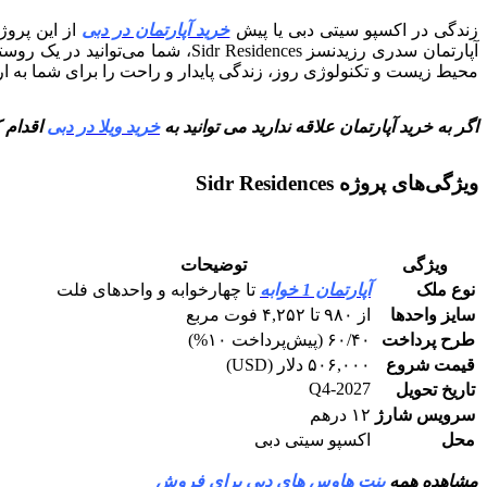
زندگی در اکسپو سیتی دبی یا پیش
خرید آپارتمان در دبی
از این پروژ
آپارتمان سدری رزیدنسز Residences
محیط زیست و تکنولوژی روز، زندگی پایدار و راحت را برای شما به ار
اگر به خرید آپارتمان علاقه ندارید می توانید به
خرید ویلا در دبی
اقدام ک
ویژگی‌های پروژه Sidr Residences
ویژگی
توضیحات
نوع ملک
آپارتمان 1 خوابه
تا چهارخوابه و واحدهای فلت
سایز واحدها
از ۹۸۰ تا ۴,۲۵۲ فوت مربع
طرح پرداخت
۶۰/۴۰ (پیش‌پرداخت ۱۰%)
قیمت شروع
۵۰۶,۰۰۰ دلار (USD)
Q4-2027
تاریخ تحویل
سرویس شارژ
۱۲ درهم
محل
اکسپو سیتی دبی
مشاهده همه
پنت هاوس های دبی برای فروش