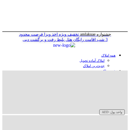
جشنواره amlakuae
تخفیف ویژه اخذ ویزا
فرصت محدود
3 شب اقامت رایگان هتل
بلیط رفت و برگشت دبی
همه املاک
املاک آماده تحویل
جدیدترین املاک
خرید ملک در دبی
خرید آپارتمان در دبی
خرید ویلا در دبی
خرید پنت هاوس در دبی
خرید زمین در دبی
خرید هتل در دبی
سازنده‌ها در دبی
واحد پول:
AED
وبلاگ
درباره ما