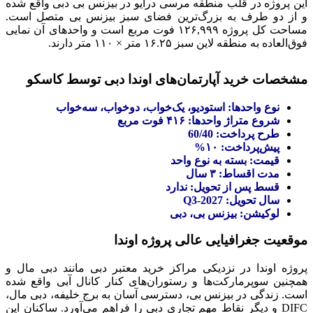
این پروژه در قلب منطقه مرسی درایو در بیزنس بی دبی واقع شده
و از دو طرف به بزرگ‌ترین فضای سبز بیزنس بی متصل است.
مساحت کل پروژه ۱۲۶,۹۹۹ فوت مربع است و واحدهای آن نمایی
فوق‌العاده به منطقه لاین سبز ۱۶.۲۵ متر × ۱۱۰ متر دارند.
مشخصات خرید آپارتمان‌های اوندا دبی توسط کاسکو
نوع واحدها: استودیو، یک‌خواب، دوخواب، سه‌خواب
شروع متراژ واحدها: ۴۱۶ فوت مربع
طرح پرداخت: 60/40
پیش‌پرداخت: ۱۰%
قیمت: بسته به نوع واحد
مدت اقساط: ۳ سال
قسط پس از تحویل: ندارد
سال تحویل: Q3-2027
لوکیشن: بیزنس بی، دبی
موقعیت جغرافیایی عالی پروژه اوندا
پروژه اوندا در نزدیکی مراکز خرید معتبر دبی مانند دبی مال و
همچنین سوپرمارکت‌ها و رستوران‌های کنار کانال آبی واقع شده
است. زندگی در بیزنس بی، دسترسی آسان به برج خلیفه، دبی مال،
DIFC و دیگر نقاط مهم تجاری دبی را فراهم می‌آورد. ساکنان این