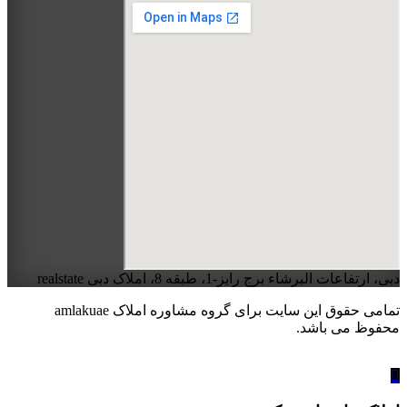
دبی، ارتفاعات البرشاء برج رایز-1، طبقه 8، املاک دبی realstate
تمامی حقوق این سایت برای گروه مشاوره املاک amlakuae
محفوظ می باشد.