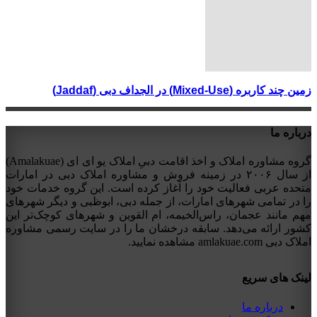
زمین چند کاربره (Mixed-Use) در الجداف دبی (Jaddaf)
درباره ما
گروه مشاوره املاک و اخذ اقامت دبیِ املاک یو ای ای (Amalakuae)
از سال ۲۰۰۶ در زمینه فروش و مشاوره املاک دبی در امارات
متحده عربی فعالیت خود را آغاز کرده است. این گروه خدمات خود
را در تمامی شهرهای امارات، از جمله دبی، ابوظبی و دیگر شهرهای
مهم مانند عجمان، راس‌الخیمه، ام القوین و شهرهای کوچک‌تر این
کشور ارائه می‌دهد. سابقه درخشان ما را در سایت رسمی مشاوره
املاک دبی amlakuae.com مشاهده نمایید.
لینک های سریع
درباره ما