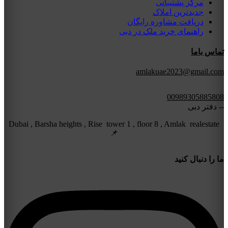
مرکز پشتیبانی
جدیدترین املاک
دریافت مشاوره رایگان
راهنمای خرید ملک در دبی
تماس باما
amlakuae2023@gmail.com
00989305885808
-- دفتر دبی
Dubai , Barsha heights , Rise tower 1 , floor 8 , Amlak realestate
📌
ما را دنبال کنید