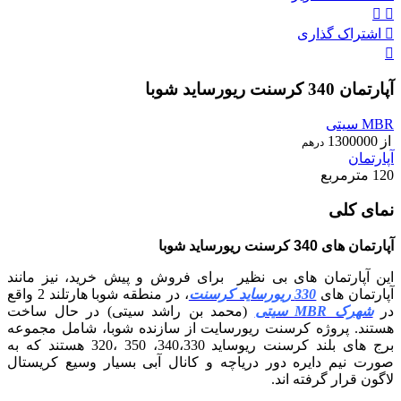
اشتراک گذاری
آپارتمان 340 کرسنت ریورساید شوبا
MBR سیتی
از
1300000
درهم
آپارتمان
120 مترمربع
نمای کلی
آپارتمان های 340 کرسنت ریورساید شوبا
این آپارتمان های بی نظیر برای فروش و پیش خرید، نیز مانند
آپارتمان های
330 ریورساید کرسنت
، در منطقه شوبا هارتلند 2 واقع
در
شهرک MBR سیتی
(محمد بن راشد سیتی) در حال ساخت
هستند. پروژه کرسنت ریورسایت از سازنده شوبا، شامل مجموعه
برج های بلند کرسنت ریوساید 340،330، 350 ،320 هستند که به
صورت نیم دایره دور دریاچه و کانال آبی بسیار وسیع کریستال
لاگون قرار گرفته اند.