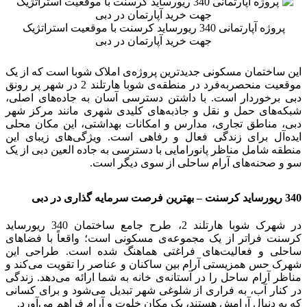
پروژه آپارتمانی 340 ریورساید کرسنت با موقعیت استراتژیک
جهت خرید آپارتمان در دبی
این ساختمان مسکونی جدیدترین پروژه‌ی املاک شوبا است که از یک
موقعیت منحصربه‌فرد در منطقه‌ی شوبا هارتلند 2 در شهر پر رونق
دبی برخوردار است. با داشتن دسترسی آسان به جاده‌های اصلی،
شبکه‌های حمل و نقل و جاذبه‌های کلیدی شهری مانند مرکز شهر
دبی، مناطق تجاری، مدارس و امکانات بهداشتی، این مکان محلی
ایده‌آل برای زندگی فعال و رفاهی است. ویژگی‌های زیبای این
منطقه شامل مناظر پانورامایی با دسترسی به جاده العین دبی از یک
سو و صحنه‌های آرام ساحلی از سوی دیگر است.
340 ریورساید کرسنت – بهترین فرصت سرمایه گذاری در دبی
در شهرک شوبا هارتلند 2، طرح جامع ساختمان 340 ریورساید
کرسنت فراتر از یک مجموعه‌ی مسکونی است؛ واقعاً با فضاهای
ساحلی و فعالیت‌های فراغتی هماهنگ شده است. طراحی این
شهرک حس همزیستی آرام بین ساکنان و عناصر را تقویت می‌کند و
مناظر آرام ساحل را در آستانه‌ی خانه به شما ارائه می‌دهد. زندگی
در کنار آب، به فراری از شلوغی شهر تبدیل می‌شود و برای کسانی
که به دنبال آرامش هستند، یک مکان خلوت و آرام فراهم می‌آورد.