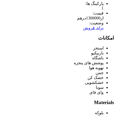
پارکینگ ها:
1
قیمت:
از
1300000
درهم
وضعیت:
برای فروش
امکانات
استخر
باربیکیو
باشگاه
پوشش های پنجره
تهویه هوا
چمن
خشک کن
خشکشویی
سونا
وای فای
Materials
بلوکه