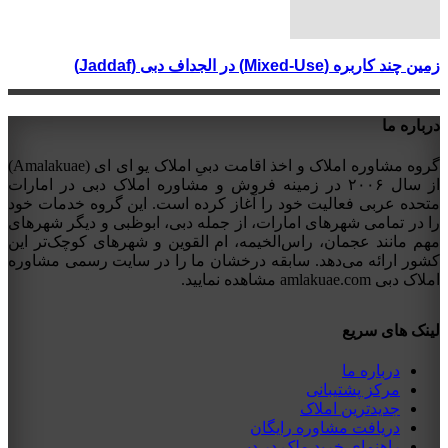
زمین چند کاربره (Mixed-Use) در الجداف دبی (Jaddaf)
درباره ما
گروه مشاوره املاک و اخذ اقامت دبیِ املاک یو ای ای (Amalakuae)
از سال ۲۰۰۶ در زمینه فروش و مشاوره املاک دبی در امارات
متحده عربی فعالیت خود را آغاز کرده است. این گروه خدمات خود
را در تمامی شهرهای امارات، از جمله دبی، ابوظبی و دیگر شهرهای
مهم مانند عجمان، راس‌الخیمه، ام القوین و شهرهای کوچک‌تر این
کشور ارائه می‌دهد. سابقه درخشان ما را در سایت رسمی مشاوره
املاک دبی amlakuae.com مشاهده نمایید.
لینک های سریع
درباره ما
مرکز پشتیبانی
جدیدترین املاک
دریافت مشاوره رایگان
راهنمای خرید ملک در دبی