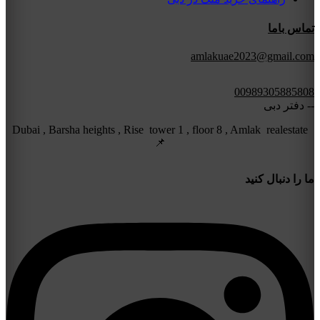
تماس باما
amlakuae2023@gmail.com
00989305885808
-- دفتر دبی
Dubai , Barsha heights , Rise tower 1 , floor 8 , Amlak realestate
📌
ما را دنبال کنید