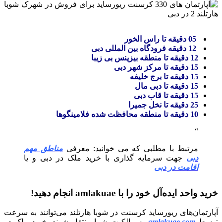
05 دقیقه تا راس الخور
12 دقیقه فرودگاه بین المللی دبی
12 دقیقه تا منطقه بیزینس بی زیبا
15 دقیقه تا مرکز شهر دبی
15 دقیقه تا برج خلیفه
15 دقیقه تا دبی مال
15 دقیقه تا قاب دبی
25 دقیقه تا نخل جمیرا
10 دقیقه تا منطقه محافظت شده فلامینگوها
مرتبط با مطلبی که می خوانید: معرفی
مناطق مهم
دبی
جهت سرمایه گذاری با خرید ملک در دبی و یا
اقامت در دبی
خرید واحد ایده‌آل خود را با amlakuae انجام دهید!
آپارتمان‌های ریورساید کرسنت در شوبا هارتلند می‌توانند به سرعت
توسط
amlakuae.com
به مالکیت شما منتقل شوند. خرید ملک در