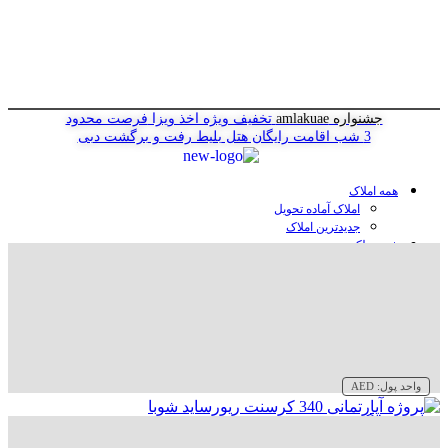
جشنواره amlakuae
تخفیف ویژه اخذ ویزا
فرصت محدود
3 شب اقامت رایگان هتل
بلیط رفت و برگشت دبی
همه املاک
املاک آماده تحویل
جدیدترین املاک
خرید ملک در دبی
خرید آپارتمان در دبی
خرید ویلا در دبی
خرید پنت هاوس در دبی
خرید زمین در دبی
خرید هتل در دبی
سازنده‌ها در دبی
واحد پول:
AED
وبلاگ
درباره ما