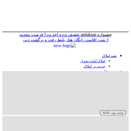
جشنواره amlakuae
تخفیف ویژه اخذ ویزا
فرصت محدود
3 شب اقامت رایگان هتل
بلیط رفت و برگشت دبی
همه املاک
املاک آماده تحویل
جدیدترین املاک
خرید ملک در دبی
خرید آپارتمان در دبی
خرید ویلا در دبی
خرید پنت هاوس در دبی
خرید زمین در دبی
خرید هتل در دبی
سازنده‌ها در دبی
واحد پول:
AED
وبلاگ
درباره ما