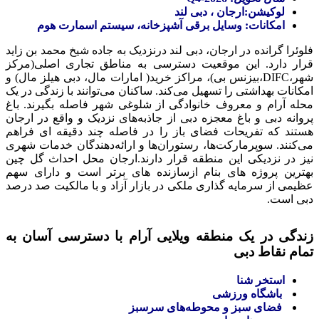
لوکیشن:ارجان ، دبی لند
امکانات: وسایل برقی آشپزخانه، سیستم اسمارت هوم
فلوئرا گرانده در ارجان، دبی لند درنزدیک به جاده شیخ محمد بن زاید
قرار دارد. این موقعیت دسترسی به مناطق تجاری اصلی(مرکز
شهر،DIFC،بیزنس بی)، مراکز خرید( امارات مال، دبی هیلز مال) و
امکانات بهداشتی را تسهیل می‌کند. ساکنان می‌توانند با زندگی در یک
محله آرام و معروف خانوادگی از شلوغی شهر فاصله بگیرند. باغ
پروانه دبی و باغ معجزه دبی از جاذبه‌های نزدیک و واقع در ارجان
هستند که تفریحات فضای باز را در فاصله چند دقیقه ای فراهم
می‌کنند. سوپرمارکت‌ها، رستوران‌ها و ارائه‌دهندگان خدمات شهری
نیز در نزدیکی این منطقه قرار دارند.ارجان محل احداث گل چین
بهترین پروژه های بنام ازسازنده های برتر است و دارای سهم
عظیمی از سرمایه گذاری ملکی در بازار آزاد و با مالکیت صد درصد
دبی است.
زندگی در یک منطقه ویلایی آرام با دسترسی آسان به
تمام نقاط دبی
استخر شنا
باشگاه ورزشی
فضای سبز و محوطه‌های سرسبز