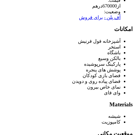
قیمت:
از
670000
درهم
وضعیت:
آف پلن -
برای فروش
امکانات
آشپزخانه فول فرنیش
استخر
باشگاه
بالکن وسیع
پارکینگ سرپوشیده
پوشش های پنجره
فضای بازی کودکان
فضای پیاده روی و دویدن
نمای خاص بیرون
وای فای
Materials
شیشه
کامپوزیت
موقعیت مکانی