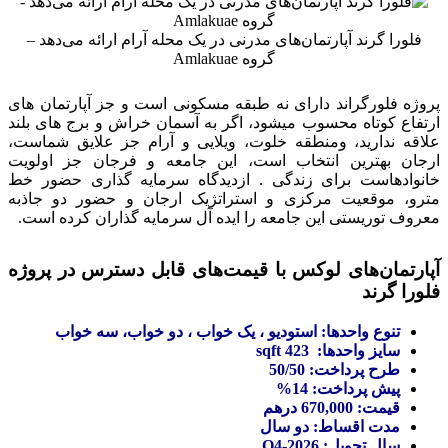
فلورا گرند آپارتمان‌های مدرنی در یک محله آرام ارائه می‌دهد –
گروه Amlakuae
پروژه فلورگراند دارای نه طبقه مسکونی است و جز آپارتمان های
ارتفاع کوتاه محسوب میشود، اگر به آسمان خراش و برج های بلند
علاقه ندارید، ومنطقه خلوت، ویلایی و آرام جز علایق شماست،
ارجان بهترین انتخاب است، این جامعه و فرجان جز اولویت
خانوادهاست برای زندگی . ازدیدگاه سرمایه گذاری حضور خط
مترو، موقعیت مرکزی و استراتژیک ارجان و حضور دو جاذبه
معروف توریستی این جامعه را ایده آل سرمایه گذاران کرده است.
آپارتمان‌های لوکس با قیمت‌های قابل دسترس در پروژه
فلورا گرند
تنوع واحدها: استودیو ، یک خواب ، دو خواب، سه خواب
سایز واحدها: 423 sqft
طرح پرداخت: 50/50
پیش پرداخت: 14%
قیمت: 670,000 درهم
مدت اقساط: دو سال
سال تحویل: Q4-2026