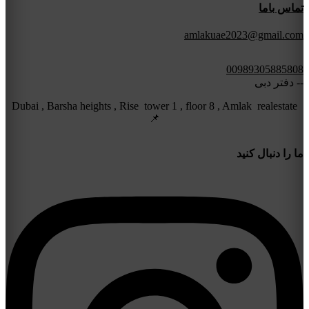
تماس باما
amlakuae2023@gmail.com
00989305885808
-- دفتر دبی
Dubai , Barsha heights , Rise tower 1 , floor 8 , Amlak realestate
📌
ما را دنبال کنید