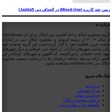
زمین چند کاربره (Mixed-Use) در الجداف دبی (Jaddaf)
درباره ما
گروه مشاوره املاک و اخذ اقامت دبیِ املاک یو ای ای (Amalakuae)
از سال ۲۰۰۶ در زمینه فروش و مشاوره املاک دبی در امارات
متحده عربی فعالیت خود را آغاز کرده است. این گروه خدمات خود
را در تمامی شهرهای امارات، از جمله دبی، ابوظبی و دیگر شهرهای
مهم مانند عجمان، راس‌الخیمه، ام القوین و شهرهای کوچک‌تر این
کشور ارائه می‌دهد. سابقه درخشان ما را در سایت رسمی مشاوره
املاک دبی amlakuae.com مشاهده نمایید.
لینک های سریع
درباره ما
مرکز پشتیبانی
جدیدترین املاک
دریافت مشاوره رایگان
راهنمای خرید ملک در دبی