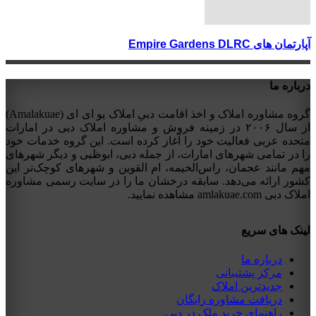
آپارتمان های Empire Gardens DLRC
درباره ما
گروه مشاوره املاک و اخذ اقامت دبیِ املاک یو ای ای (Amalakuae)
از سال ۲۰۰۶ در زمینه فروش و مشاوره املاک دبی در امارات
متحده عربی فعالیت خود را آغاز کرده است. این گروه خدمات خود
را در تمامی شهرهای امارات، از جمله دبی، ابوظبی و دیگر شهرهای
مهم مانند عجمان، راس‌الخیمه، ام القوین و شهرهای کوچک‌تر این
کشور ارائه می‌دهد. سابقه درخشان ما را در سایت رسمی مشاوره
املاک دبی amlakuae.com مشاهده نمایید.
لینک های سریع
درباره ما
مرکز پشتیبانی
جدیدترین املاک
دریافت مشاوره رایگان
راهنمای خرید ملک در دبی