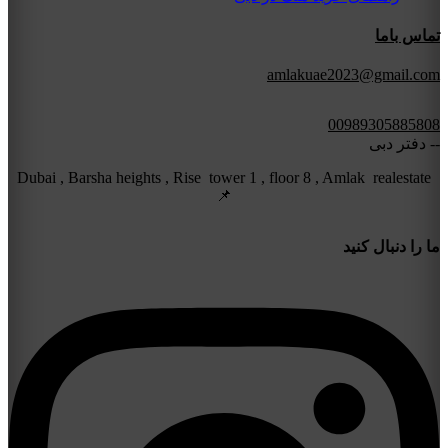
تماس باما
amlakuae2023@gmail.com
00989305885808
-- دفتر دبی
Dubai , Barsha heights , Rise tower 1 , floor 8 , Amlak realestate
📌
ما را دنبال کنید