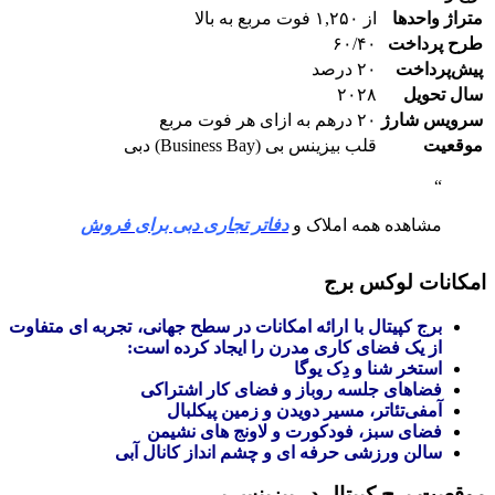
متراژ واحدها
از ۱,۲۵۰ فوت مربع به بالا
طرح پرداخت
۶۰/۴۰
پیش‌پرداخت
۲۰ درصد
سال تحویل
۲۰۲۸
سرویس شارژ
۲۰ درهم به ازای هر فوت مربع
موقعیت
قلب بیزینس بی (Business Bay) دبی
مشاهده همه املاک و
دفاتر تجاری دبی برای فروش
امکانات لوکس برج
برج کپیتال با ارائه امکانات در سطح جهانی، تجربه‌ ای متفاوت
از یک فضای کاری مدرن را ایجاد کرده است:
استخر شنا و دِک یوگا
فضاهای جلسه روباز و فضای کار اشتراکی
آمفی‌تئاتر، مسیر دویدن و زمین پیکلبال
فضای سبز، فودکورت و لاونج‌ های نشیمن
سالن ورزشی حرفه‌ ای و چشم‌ انداز کانال آبی
موقعیت برج کپیتال در بیزینس بی