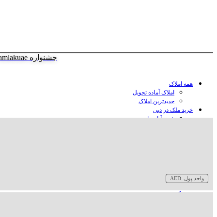
جشنواره amlakuae
همه املاک
املاک آماده تحویل
جدیدترین املاک
خرید ملک در دبی
خرید آپارتمان در دبی
خرید ویلا در دبی
خرید پنت هاوس در دبی
خرید زمین در دبی
خرید هتل در دبی
سازنده‌ها در دبی
واحد پول:
AED
وبلاگ
درباره ما
تماس با ما