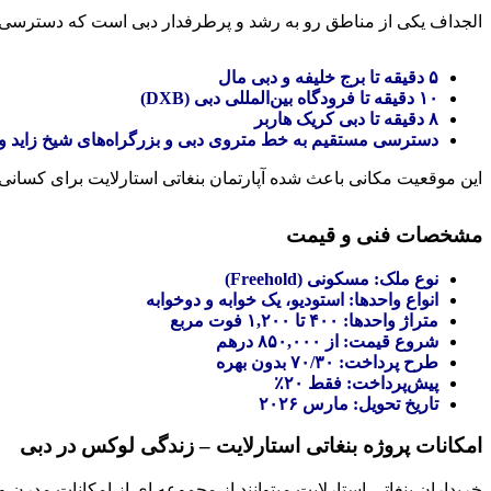
الجداف یکی از مناطق رو به رشد و پرطرفدار دبی است که دسترسی فوق
۵ دقیقه تا برج خلیفه و دبی مال
۱۰ دقیقه تا فرودگاه بین‌المللی دبی (DXB)
۸ دقیقه تا دبی کریک هاربر
دسترسی مستقیم به خط متروی دبی و بزرگراه‌های شیخ زاید و 
این موقعیت مکانی باعث شده آپارتمان بنغاتی استارلایت برای کسانی
مشخصات فنی و قیمت
نوع ملک: مسکونی (Freehold)
انواع واحدها: استودیو، یک‌ خوابه و دوخوابه
متراژ واحدها: ۴۰۰ تا ۱,۲۰۰ فوت مربع
شروع قیمت: از ۸۵۰,۰۰۰ درهم
طرح پرداخت: ۷۰/۳۰ بدون بهره
پیش‌پرداخت: فقط ۲۰٪
تاریخ تحویل: مارس ۲۰۲۶
امکانات پروژه بنغاتی استارلایت – زندگی لوکس در دبی
خریداران بنغاتی استارلایت میتوانند از مجموعه‌ ای از امکانات مدرن و