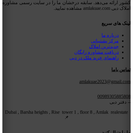
کشور ارائه می‌دهد. سابقه درخشان ما را در سایت رسمی مشاوره
املاک دبی amlakuae.com مشاهده نمایید.
لینک های سریع
درباره ما
مرکز پشتیبانی
جدیدترین املاک
دریافت مشاوره رایگان
راهنمای خرید ملک در دبی
تماس باما
amlakuae2023@gmail.com
00989305885808
-- دفتر دبی
Dubai , Barsha heights , Rise tower 1 , floor 8 , Amlak realestate
📌
ما را دنبال کنید