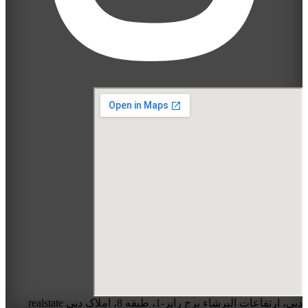
دبی، ارتفاعات البرشاء برج رایز-1، طبقه 8، املاک دبی realstate