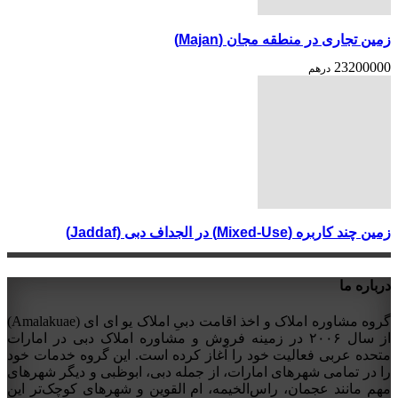
زمین تجاری در منطقه مجان (Majan)
23200000
درهم
زمین چند کاربره (Mixed-Use) در الجداف دبی (Jaddaf)
درباره ما
گروه مشاوره املاک و اخذ اقامت دبیِ املاک یو ای ای (Amalakuae)
از سال ۲۰۰۶ در زمینه فروش و مشاوره املاک دبی در امارات
متحده عربی فعالیت خود را آغاز کرده است. این گروه خدمات خود
را در تمامی شهرهای امارات، از جمله دبی، ابوظبی و دیگر شهرهای
مهم مانند عجمان، راس‌الخیمه، ام القوین و شهرهای کوچک‌تر این