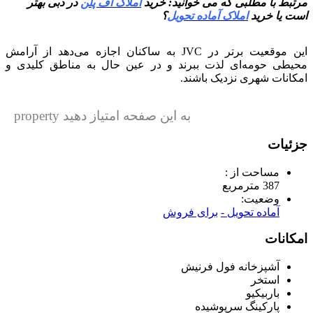
مرتبط با مطلبی که می خوانید: خرید
املاک آف پلن
در دبی بهتر
است یا خرید
املاک آماده تحویل
؟
این موقعیت برتر در JVC به ساکنان اجازه می‌دهد از آرامش
محیطی حومه‌ای لذت ببرند و در عین حال به مناطق کلیدی و
امکانات شهری نزدیک باشند.
به این صفحه امتیاز دهید property
جزئیات
مساحت از :
387 مترمربع
وضعیت:
آماده تحویل -
برای فروش
امکانات
آشپزخانه فول فرنیش
استخر
باربیکیو
پارکینگ سرپوشیده