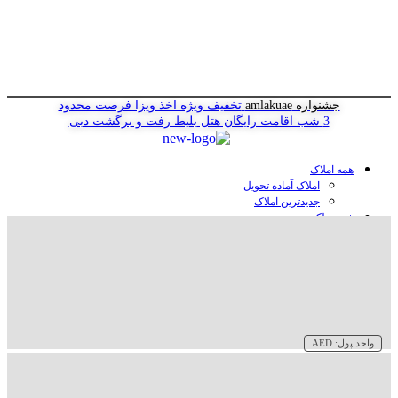
جشنواره amlakuae
تخفیف ویژه اخذ ویزا
فرصت محدود
3 شب اقامت رایگان هتل
بلیط رفت و برگشت دبی
همه املاک
املاک آماده تحویل
جدیدترین املاک
خرید ملک در دبی
خرید آپارتمان در دبی
خرید ویلا در دبی
خرید پنت هاوس در دبی
خرید زمین در دبی
خرید هتل در دبی
سازنده‌ها در دبی
واحد پول:
AED
وبلاگ
درباره ما