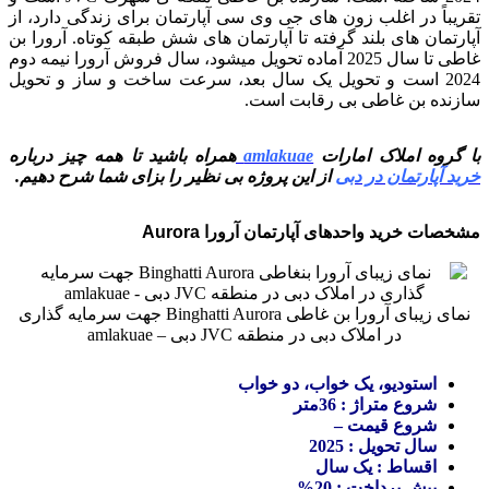
تقریباً در اغلب زون های جی وی سی آپارتمان برای زندگی دارد، از
آپارتمان های بلند گرفته تا آپارتمان های شش طبقه کوتاه. آرورا بن
غاطی تا سال 2025 آماده تحویل میشود، سال فروش آرورا نیمه دوم
2024 است و تحویل یک سال بعد، سرعت ساخت و ساز و تحویل
سازنده بن غاطی بی رقابت است.
با گروه املاک امارات
amlakuae
همراه باشید تا همه چیز درباره
خرید آپارتمان در دبی
از این پروژه بی نظیر را بزای شما شرح دهیم.
مشخصات خرید واحدهای آپارتمان آرورا Aurora
نمای زیبای آرورا بن غاطی Binghatti Aurora جهت سرمایه گذاری
در املاک دبی در منطقه JVC دبی – amlakuae
استودیو، یک خواب، دو خواب
شروع متراژ : 36متر
شروع قیمت –
سال تحویل : 2025
اقساط : یک سال
پیش پرداخت : 20%