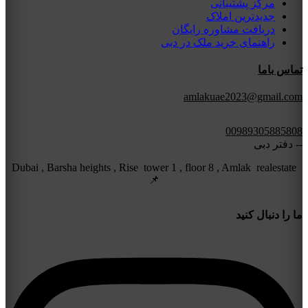
مرکز پشتیبانی
جدیدترین املاک
دریافت مشاوره رایگان
راهنمای خرید ملک در دبی
تماس باما
amlakuae2023@gmail.com
00989305885808
-- دفتر دبی
Dubai , Barsha heights , Rise tower 1 , floor 8 , Amlak realestate
📌
ما را دنبال کنید