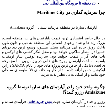
20 دقیقه تا فرودگاه بین‌المللی دبی
چرا سرمایه گذاری در Maritime City
آپارتمان ساریا در منطقه مریتایم سیتی – گروه Amlakuae
در حال حاضر اقتصادی ترین قیمت ،آپارتمان های این منطقه است،
بزرگ راه ها و شاه راههای اتصالی این منطقه به دبی و داون تاون
باعث رونق جاده ایی مریتایم سیتی میشود، وسیع ترین دید دریای
جمیرا در انتظار ساکنین خواهد بود و محل لنگر کشتی های لوکس و
یات های گران قیمت خواهد بود، سازنده لوکس ساز اومنیات
باسابقه ساخت آپارتمان و برج های خاص در بیزنس بی ، با مجموعه
ی Beyond یکی از خاص ترین پروژه های خود را بانام SARYA در این
لوکیشن خاص ارائه داده اند.از کار به خانه ی 38 طبقه ی ساحلی
خود بیایید و از امکانات بی نظیر لذت ببرید.
چگونه واحد خود را در آپارتمان های ساریا توسط گروه
Amlakuae رزرو کنید؟!
رزرو واحد در آپارتمان ساریا جهت
پیش خرید خانه
، فرآیندی ساده و
بدون دردسر است.