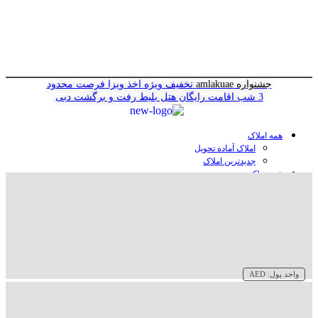
جشنواره amlakuae
تخفیف ویژه اخذ ویزا
فرصت محدود
3 شب اقامت رایگان هتل
بلیط رفت و برگشت دبی
همه املاک
املاک آماده تحویل
جدیدترین املاک
خرید ملک در دبی
خرید آپارتمان در دبی
خرید ویلا در دبی
خرید پنت هاوس در دبی
خرید زمین در دبی
خرید هتل در دبی
سازنده‌ها در دبی
واحد پول:
AED
وبلاگ
درباره ما