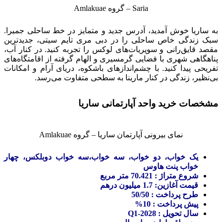
Saria – گروه Amlakuae
به ساریا خوش آمدید، آدرس جدید و متمایز در خط ساحلی جمیرا.
سبک زندگی خاص ساحلی را در دبی مری تایم سیتی، جدیدترین
مقصد قایق‌رانی و سوپریات‌های لوکس را تجربه کنید. در کنار آب،
پناهگاهی شهری با فضایی گرمسیری و الهام گرفته از اقامتگاه‌های
تفریحی پیدا کنید. با چشم‌اندازهای باشکوه، دریای آرام و امکانات
بی‌نظیر، زندگی در کنار مارینا به سطحی متفاوت می‌رسد.
مشخصات خرید واحد آپارتمانی ساریا
نمای بیرونی آپارتمان ساریا – گروه Amlakuae
یک خواب، دو خواب، سه خواب،سه خواب دوبلکس، چهار
خواب پنت هاوس
شروع متراژ : 70.421 متر مربع
قیمت آغازین: 1.7 میلیون درهم
طرح پرداخت : 50/50
پیش پرداخت : 10%
سال تحویل : 2028-Q1