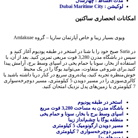
مدت اقساط : چهارسال
لوکیشن : Dubai Maritime City
امکانات انحصاری ساکنین
ویوی بسیار زیبا و خاص آپارتمان ساریا – گروه Amlakuae
در Saria صبح خود را با شنا در استخر در طبقه پودیوم آغاز کنید و
سپس در باشگاه مدرن 3,280 فوت مربعی تمرین کنید. بعد از آن، با
استفاده از بخار، سونا یا حمام یخی در اسپای وسط برج، آرامش پیدا
کنید.برای شروعی متفاوت، می‌توانید یوگا را در یک محیط
خوش‌منظره تجربه کنید، پیاده‌روی سریع در کنار دریا داشته باشید یا
کالری‌سوزی را در مسیر دویدن 5 کیلومتری، مسیر دوچرخه‌سواری
7 کیلومتری یا زمین‌های پدل نزدیک امتحان کنید.
استخر در طبقه پودیوم
باشگاه مدرن به مساحت 3,280 فوت مربع
اسپای وسط برج با بخار، سونا و حمام یخی
منطقه یوگا با چشم‌انداز زیبا
مسیر دویدن ارگونومیک 5 کیلومتری
مسیر دوچرخه‌سواری 7 کیلومتری
زمین‌های پدل