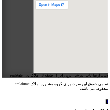
دبی، ارتفاعات البرشاء برج رایز-1، طبقه 8، املاک دبی realstate
تمامی حقوق این سایت برای گروه مشاوره املاک amlakuae
محفوظ می باشد.