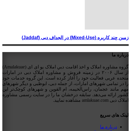
زمین چند کاربره (Mixed-Use) در الجداف دبی (Jaddaf)
درباره ما
گروه مشاوره املاک و اخذ اقامت دبیِ املاک یو ای ای (Amalakuae)
از سال ۲۰۰۶ در زمینه فروش و مشاوره املاک دبی در امارات
متحده عربی فعالیت خود را آغاز کرده است. این گروه خدمات خود
را در تمامی شهرهای امارات، از جمله دبی، ابوظبی و دیگر شهرهای
مهم مانند عجمان، راس‌الخیمه، ام القوین و شهرهای کوچک‌تر این
کشور ارائه می‌دهد. سابقه درخشان ما را در سایت رسمی مشاوره
املاک دبی amlakuae.com مشاهده نمایید.
لینک های سریع
درباره ما