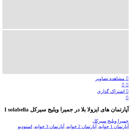
تماس با ما
ENG
00989305885808
مشاهده تصاویر
اشتراک گذاری
آپارتمان های ایزولا بلا در جمیرا ویلیج سیرکل I solabella
جمیرا ویلیج سیرکل
آپارتمان 1 خوابه
,
آپارتمان 2 خوابه
,
آپارتمان 3 خوابه
,
استودیو