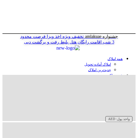
جشنواره amlakuae
تخفیف ویژه اخذ ویزا
فرصت محدود
3 شب اقامت رایگان هتل
بلیط رفت و برگشت دبی
همه املاک
املاک آماده تحویل
جدیدترین املاک
خرید ملک در دبی
خرید آپارتمان در دبی
خرید ویلا در دبی
خرید پنت هاوس در دبی
خرید زمین در دبی
خرید هتل در دبی
سازنده‌ها در دبی
واحد پول:
AED
وبلاگ
درباره ما