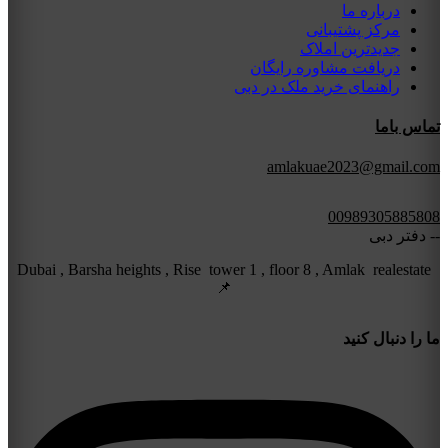
درباره ما
مرکز پشتیبانی
جدیدترین املاک
دریافت مشاوره رایگان
راهنمای خرید ملک در دبی
تماس باما
amlakuae2023@gmail.com
00989305885808
-- دفتر دبی
Dubai , Barsha heights , Rise tower 1 , floor 8 , Amlak realestate
📌
ما را دنبال کنید