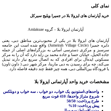
نمای کلی
خرید آپارتمان های ایزولا بلا در جمیرا ویلیج سیرکل
آپارتمان ایزولا بلا – گروه Amlakuae
آپارتمان های ایزولا بلا در یکی از محبوب‌ترین مناطق دبی، یعنی
دایره جمیرا (Jumeirah Village Circle) واقع شده است این جامعه
سرسبز و مرکزی دسترسی آسانی به بزرگراه‌های اصلی از جمله
جاده الخیل، خیابان حسا و جاده محمد بن زاید دارد که آن را به مرکز
مسکونی ایده‌آل برای افرادی که به اتصال سریع نیاز دارند تبدیل
می‌کند، چه برای رسیدن به دبی مارینا، مرکز شهر دبی ( داون تاون)
یا فرودگاه بین‌المللی دبی، همه چیز فقط چند دقیقه فاصله دارد.
مشخصات خرید واحد آپارتمانی ایزولا بلا
واحدهای:استودیو، یک خواب، دو خواب ، سه خواب و دوبلکس
شروع متراژ واحدها: 410 فوت مربع
طرح پرداخت: 50/50
پیش پرداخت: 10%
مدت اقساط: سه سال