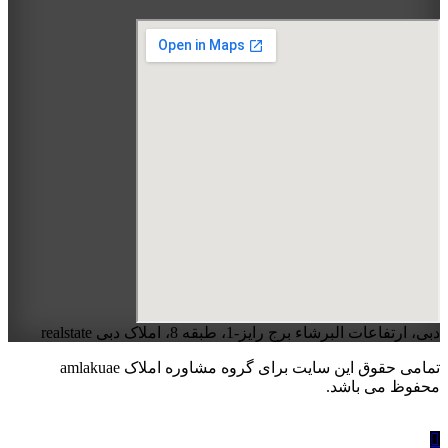
دبی، ارتفاعات البرشاء برج رایز-1، طبقه 8، املاک دبی realstate
تمامی حقوق این سایت برای گروه مشاوره املاک amlakuae
محفوظ می باشد.