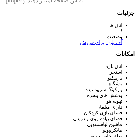
به این صفحه امتیاز دهید property
جزئیات
اتاق ها:
3
وضعیت:
آف پلن -
برای فروش
امکانات
اتاق بازی
استخر
باربیکیو
باشگاه
پارکینگ سرپوشیده
پوشش های پنجره
تهویه هوا
دارای مبلمان
فضای بازی کودکان
فضای پیاده روی و دویدن
ماشین لباسشویی
مایکروویو
نمای خاص بیرون