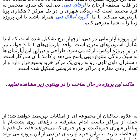
در قلب منطقه آرجان یا
ارجان دبی
، دبی‌لند، یک سازه منحصر به
فرد مختلط است که زندگی شهری را در یک مرکز 7 هکتاری پویا
بازتعریف می‌کند. با ما،
گروه املاک دبی
همراه باشید تا این پروژه
زیبا را به شما معرفی کنیم.
این پروژه آپارتمانی در دبی، ازچهار برج تشکیل شده است که ابتدا
شامل استودیوهای مدرن است. واحد آپارتمان‌های 1 تا 3 خواب نیز
در این پروژه لوکس، ارائه می شود. طراحی و دیزاین این آپارتمان ها
به سبک زندگی متنوع دوبی پاسخ می‌دهد و کاملا با آن سازگار است.
د سنترال داون تاون، رو به روی یک مرکز خرید وسیع قرار دارد و از
تعداد زیادی مغازه و مراکز خرده فروشی تشکیل شده است.
ماکت این پروژه در حال ساخت را در ویدئوی زیر مشاهده نمایید.
به علاوه، ساکنان از مجموعه ای از امکانات بهره‌مند خواهند شد؛ از
جمله از مراکز تناسب اندام پیشرفته تا باغ‌های روی پشت‌بام با
مناظر شهری خیره‌کننده. و هر چیزی که می‌خواهید فقط یک قدم با
آن فاصله دارید. بنابراین خرید آپارتمان در دبی از این پروژه می تواند
شما را به سطح زندگی که می خواهید برساند.