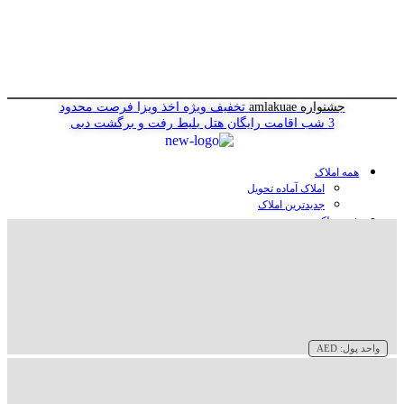
جشنواره amlakuae
تخفیف ویژه اخذ ویزا
فرصت محدود
3 شب اقامت رایگان هتل
بلیط رفت و برگشت دبی
همه املاک
املاک آماده تحویل
جدیدترین املاک
خرید ملک در دبی
خرید آپارتمان در دبی
خرید ویلا در دبی
خرید پنت هاوس در دبی
خرید زمین در دبی
خرید هتل در دبی
سازنده‌ها در دبی
واحد پول:
AED
وبلاگ
درباره ما