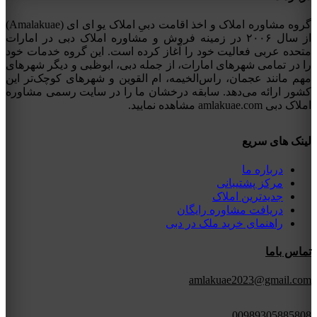
گروه مشاوره املاک و اخذ اقامت دبیِ املاک یو ای ای (Amalakuae)
از سال ۲۰۰۶ در زمینه فروش و مشاوره املاک دبی در امارات
متحده عربی فعالیت خود را آغاز کرده است. این گروه خدمات خود
را در تمامی شهرهای امارات، از جمله دبی، ابوظبی و دیگر شهرهای
مهم مانند عجمان، راس‌الخیمه، ام القوین و شهرهای کوچک‌تر این
کشور ارائه می‌دهد. سابقه درخشان ما را در سایت رسمی مشاوره
املاک دبی amlakuae.com مشاهده نمایید.
لینک های سریع
درباره ما
مرکز پشتیبانی
جدیدترین املاک
دریافت مشاوره رایگان
راهنمای خرید ملک در دبی
تماس باما
amlakuae2023@gmail.com
00989305885808