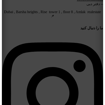
-- دفتر دبی
Dubai , Barsha heights , Rise tower 1 , floor 8 , Amlak realestate
📌
ما را دنبال کنید