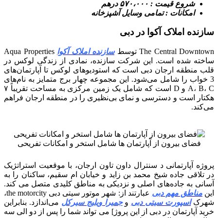
شروع قیمت : ۵۷۰،۰۰۰ درهم
امکانات : تمامی وسایل آشپزخانه
سازنده املاک آکوا در دبی
The Central Downtown توسط
سازنده املاک آکوا
Aqua Properties
ساخته شده است. این شرکت سازنده، نمادی از زندگی لوکس در
قلب منطقه ارجان دبی است که استودیوهای لوکس تا آپارتمان‌های
3 خواب را شامل می‌شود. این مجموعه چهار برج متمایز به نام‌های
A، B، C و D است که شامل یک زمین مرکزی به مساحت تقریباً ۷
هکتار است و دسترسی و نمای بی‌نظیری را در منطقه ارجان فراهم
می‌کند.
فضای بیرون از آپارتمان ها شامل استخر و امکانات تفریحی
پروژه آپارتمانی د سنترال داون تاون ارجان، با موقعیت استراتژیک
در تلاقی جاده شیخ محمد بن زاید و خیابان ام سقیم، ساکنان را به
آسانی به جاده‌های اصلی و نزدیکی به مناطق کلیدی متصل می کند.
این
مناطق مهم دبی
عبارتند از: شهر موتور سیتی دبی the motorcity،
شهرک
اسپورت سیتی دبی
و
جمیرا ویلیج سیرکل
می‌اندازد. بنابراین
خرید آپارتمان در دبی از این پروژ] می تواند شما را پس از دو الی سه