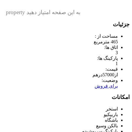
به این صفحه امتیاز دهید property
جزئیات
مساحت از :
465 مترمربع
اتاق ها:
3
پارکینگ ها:
1
قیمت:
از
57000
درهم
وضعیت:
برای فروش
امکانات
استخر
باربیکیو
باشگاه
بالکن وسیع
پارکینگ سرپوشیده