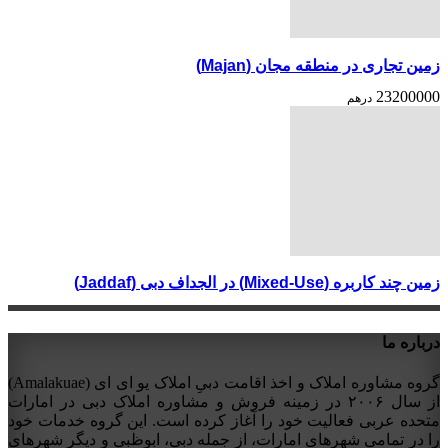
زمین تجاری در منطقه مجان (Majan)
23200000
درهم
زمین چند کاربره (Mixed-Use) در الجداف دبی (Jaddaf)
درباره ما
گروه مشاوره املاک و اخذ اقامت دبیِ املاک یو ای ای (Amalakuae)
از سال ۲۰۰۶ در زمینه فروش و مشاوره املاک دبی در امارات
متحده عربی فعالیت خود را آغاز کرده است. این گروه خدمات خود
را در تمامی شهرهای امارات، از جمله دبی، ابوظبی و دیگر شهرهای