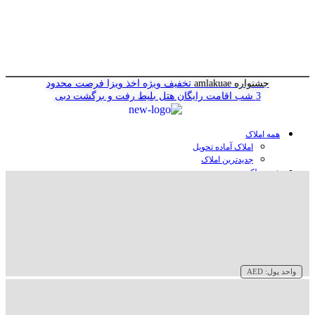
جشنواره amlakuae
تخفیف ویژه اخذ ویزا
فرصت محدود
3 شب اقامت رایگان هتل
بلیط رفت و برگشت دبی
همه املاک
املاک آماده تحویل
جدیدترین املاک
خرید ملک در دبی
خرید آپارتمان در دبی
خرید ویلا در دبی
خرید پنت هاوس در دبی
خرید زمین در دبی
خرید هتل در دبی
سازنده‌ها در دبی
واحد پول:
AED
وبلاگ
درباره ما