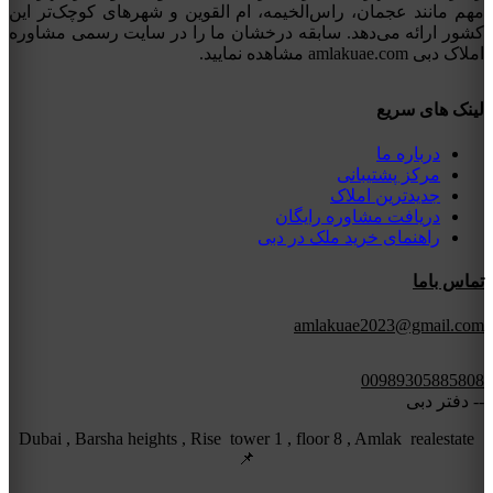
مهم مانند عجمان، راس‌الخیمه، ام القوین و شهرهای کوچک‌تر این
کشور ارائه می‌دهد. سابقه درخشان ما را در سایت رسمی مشاوره
املاک دبی amlakuae.com مشاهده نمایید.
لینک های سریع
درباره ما
مرکز پشتیبانی
جدیدترین املاک
دریافت مشاوره رایگان
راهنمای خرید ملک در دبی
تماس باما
amlakuae2023@gmail.com
00989305885808
-- دفتر دبی
Dubai , Barsha heights , Rise tower 1 , floor 8 , Amlak realestate
📌