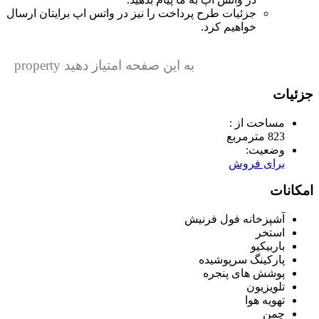
جزئیات طرح پرداخت را نیز در واتس اپ برایتان ارسال
خواهیم کرد.
به این صفحه امتیاز دهید property
جزئیات
مساحت از :
823 مترمربع
وضعیت:
برای فروش
امکانات
آشپزخانه فول فرنیش
استخر
باربیکیو
پارکینگ سرپوشیده
پوشش های پنجره
تلویزیون
تهویه هوا
چمن