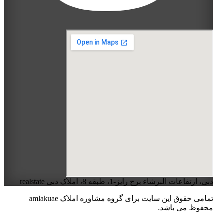
دبی، ارتفاعات البرشاء برج رایز-1، طبقه 8، املاک دبی realstate
تمامی حقوق این سایت برای گروه مشاوره املاک amlakuae
محفوظ می باشد.