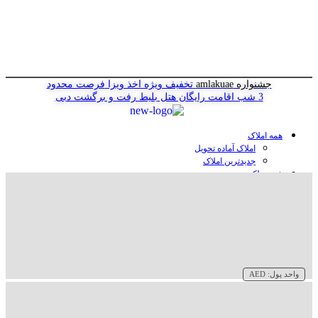
جشنواره amlakuae
تخفیف ویژه اخذ ویزا
فرصت محدود
3 شب اقامت رایگان هتل
بلیط رفت و برگشت دبی
همه املاک
املاک آماده تحویل
جدیدترین املاک
خرید ملک در دبی
خرید آپارتمان در دبی
خرید ویلا در دبی
خرید پنت هاوس در دبی
خرید زمین در دبی
خرید هتل در دبی
سازنده‌ها در دبی
واحد پول:
AED
وبلاگ
درباره ما