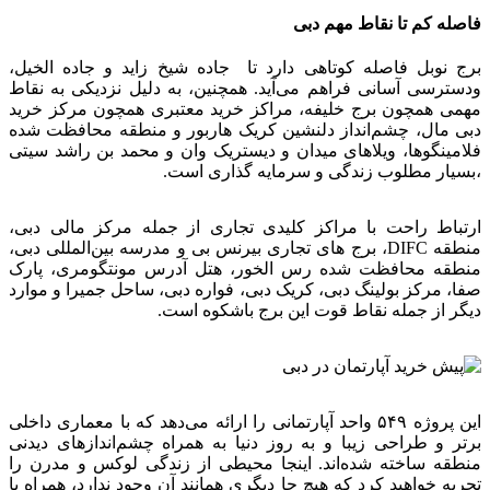
فاصله کم تا نقاط مهم دبی
برج نوبل فاصله کوتاهی دارد تا جاده شیخ زاید و جاده الخیل،
ودسترسی آسانی فراهم می‌آید. همچنین، به دلیل نزدیکی به نقاط
مهمی همچون برج خلیفه، مراکز خرید معتبری همچون مرکز خرید
دبی مال، چشم‌انداز دلنشین کریک هاربور و منطقه محافظت شده
فلامینگوها، ویلاهای میدان و دیستریک وان و محمد بن راشد سیتی
،بسیار مطلوب زندگی و سرمایه گذاری است.
ارتباط راحت با مراکز کلیدی تجاری از جمله مرکز مالی دبی،
منطقه DIFC، برج های تجاری بیرنس بی و مدرسه بین‌المللی دبی،
منطقه محافظت شده رس الخور، هتل آدرس مونتگومری، پارک
صفا، مرکز بولینگ دبی، کریک دبی، فواره دبی، ساحل جمیرا و موارد
دیگر از جمله نقاط قوت این برج باشکوه است.
این پروژه ۵۴۹ واحد آپارتمانی را ارائه می‌دهد که با معماری داخلی
برتر و طراحی زیبا و به روز دنیا به همراه چشم‌اندازهای دیدنی
منطقه ساخته شده‌اند. اینجا محیطی از زندگی لوکس و مدرن را
تجربه خواهید کرد که هیچ جا دیگری همانند آن وجود ندارد، همراه با