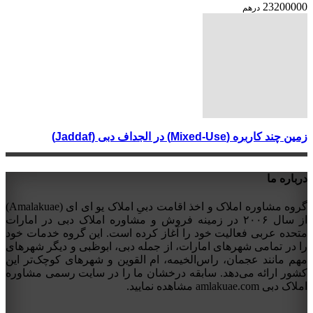
23200000
درهم
زمین چند کاربره (Mixed-Use) در الجداف دبی (Jaddaf)
درباره ما
گروه مشاوره املاک و اخذ اقامت دبیِ املاک یو ای ای (Amalakuae)
از سال ۲۰۰۶ در زمینه فروش و مشاوره املاک دبی در امارات
متحده عربی فعالیت خود را آغاز کرده است. این گروه خدمات خود
را در تمامی شهرهای امارات، از جمله دبی، ابوظبی و دیگر شهرهای
مهم مانند عجمان، راس‌الخیمه، ام القوین و شهرهای کوچک‌تر این
کشور ارائه می‌دهد. سابقه درخشان ما را در سایت رسمی مشاوره
املاک دبی amlakuae.com مشاهده نمایید.