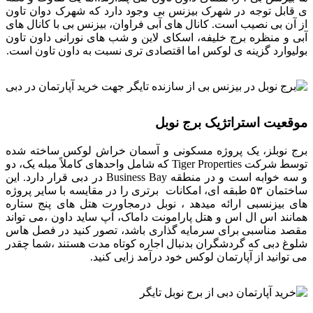
ی قابل توجه در شهرک بیزنس بی وجود دارد که شهرک دوان تاون
از آن بی نصیب است. کانال های آبی فراوان، بیزنس بی با کانال های
آبی و منظره برج خلیفه، اسکای لاین و شب های نورانی داون تاون
بولیوارد گزینه ی لوکس اما اقتصادی تری نسبت به داون تاون است.
موقعیت استراتژیک برج نوبل
برج نوبلز، یک پروژه مسکونی و آسمان خراش لوکس ساخته شده
توسط شرکت Tiger Properties که شامل واحدهای کاملاً مبله یک، دو
و سه خوابه است و در منطقه Business Bay در دبی قرار دارد. این
ساختمان ۵۳ طبقه ای، امکانات برتری را در مقایسه با سایر پروژه
های بیزنسبی ارائه میدهد ، نوبل درمجاورت هتل های پنج ستاره
همانند اس ال اس و هتل پارامونت داماک، آپ ساید داون ،می تواند
مقصد مناسبی برای سرمایه گذاری باشد، تصور کنید در فصل هاس
شلوغ دبی که گردشگران بدنبال اجاره کوتاه مدت هستند ،شما چقدر
می توانید از آپارتمان لوکس خود درآمد زایی کنید.