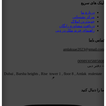
لینک های سریع
درباره ما
مرکز پشتیبانی
جدیدترین املاک
دریافت مشاوره رایگان
راهنمای خرید ملک در دبی
تماس باما
amlakuae2023@gmail.com
00989305885808
-- دفتر دبی
Dubai , Barsha heights , Rise tower 1 , floor 8 , Amlak realestate
📌
ما را دنبال کنید