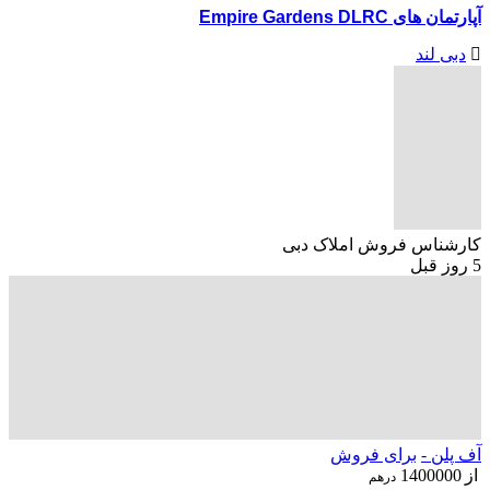
آپارتمان های Empire Gardens DLRC
دبی لند
کارشناس فروش املاک دبی
5 روز قبل
آف پلن -
برای فروش
از
1400000
درهم