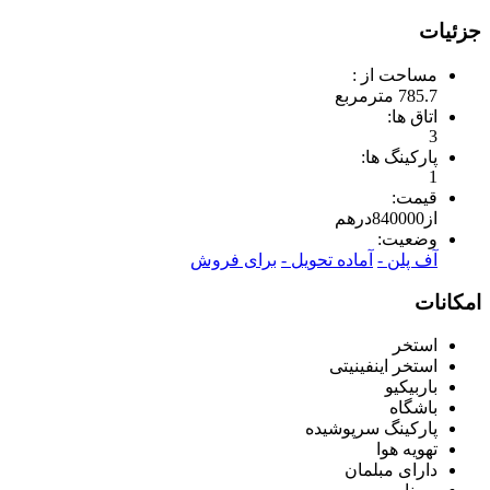
جزئیات
مساحت از :
785.7 مترمربع
اتاق ها:
3
پارکینگ ها:
1
قیمت:
از
840000
درهم
وضعیت:
آف پلن -
آماده تحویل -
برای فروش
امکانات
استخر
استخر اینفینیتی
باربیکیو
باشگاه
پارکینگ سرپوشیده
تهویه هوا
دارای مبلمان