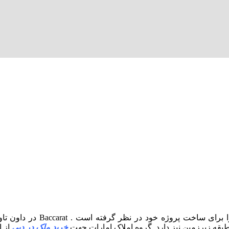
برند معروف و لوکس باکارات ب
خرید ملک در دبی
از ا