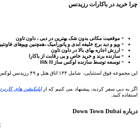
چرا خرید در باکارات رزیدنس
⁃ موقعیت مکانی بدون شک بهترین در دبی ، داون تاون
⁃ ویو و دید برج خلیفه ابدی و پانورامیک ،همچنین ویوهای فاونتی
⁃ ارزش اجاره بهای بالا در داون تاون
⁃ سازنده برند و خرید خاص و بی رقابت از باکارا
⁃ توسعه توسط سازنده لوکس ساز H& H
این مجموعه فوق استثنایی، شامل ۱۴۴ اتاق هتل و ۴۹ رزیدنس لوکس است که توسط توسعه‌دهنده H&H Development به همراه برند لوکس معروف باکارا ایجاد شده است.
اگر به دبی سفر کردید، پیشنهاد می کنیم که از
اپلیکیشن های کاربرد
استفاده کنید.
درباره Down Town Dubai