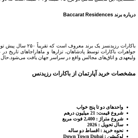
درباره برند Baccarat Residences
باکارات رزیدنسز ی
جواهرات باکارات توسط پادشاهان، تزارها و ماهاراجاهای تاریخ در
ولیعهدی و اتاق‌های مجالس واقع در سراسر جهان یافت می‌شود.حال این
مشخصات خرید آپارتمان از باکارات رزیدنس
واحدهای دو تا پنج خواب
شروع قیمت‌: 21 میلیون درهم
شروع متراژ : 2,400 فوت مربع
سال تحویل : 2026
نحوه خرید : اقساط دو ساله
لوکیشن : Down Town Dubai