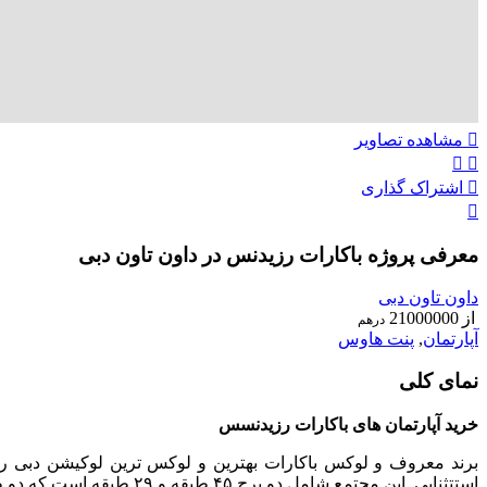
مشاهده تصاویر
اشتراک گذاری
معرفی پروژه باکارات رزیدنس در داون تاون دبی
داون تاون دبی
از
21000000
درهم
آپارتمان
,
پنت هاوس
نمای کلی
خرید آپارتمان های باکارات رزیدنسس
استتثنایی. این مجتمع شامل دو برج ۴۵ طبقه و ۲۹ طبقه است که دو طبقه زیرزمین نیز دارد. گروه املاک امارات جهت