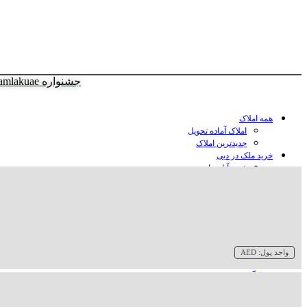
جشنواره amlakuae
همه املاک
املاک آماده تحویل
جدیدترین املاک
خرید ملک در دبی
خرید آپارتمان در دبی
خرید ویلا در دبی
خرید پنت هاوس در دبی
خرید زمین در دبی
خرید هتل در دبی
سازنده‌ها در دبی
واحد پول:
AED
وبلاگ
درباره ما
تماس با ما