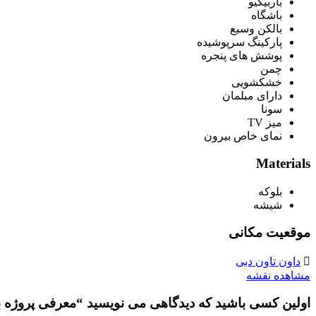
باربیکیو
باشگاه
بالکن وسیع
پارکینگ سرپوشیده
پوشش های پنجره
چمن
خشکشویی
دارای مبلمان
سونا
میز TV
نمای خاص بیرون
Materials
بلوکه
شیشه
موقعیت مکانی
داون تاون دبی
مشاهده نقشه
اولین کسی باشید که دیدگاهی می نویسید “معرفی پروژه ب