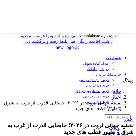
جشنواره amlakuae
تخفیف ویژه اخذ ویزا
فرصت محدود
3 شب اقامت رایگان هتل
بلیط رفت و برگشت دبی
همه املاک
املاک آماده تحویل
جدیدترین املاک
خرید ملک در دبی
خرید آپارتمان در دبی
وبلاگ
خرید ویلا در دبی
خانه
خرید پنت هاوس در دبی
خرید زمین در دبی
اخبار
خرید هتل در دبی
نقشه جهانی ثروت در ۲۰۲۶؛ جابجایی قدرت از غرب به شرق
سازنده‌ها در دبی
و ظهور قطب های جدید
واحد پول:
AED
اخبار
نقشه جهانی ثروت در ۲۰۲۶؛ جابجایی قدرت از غرب به
وبلاگ
شرق و ظهور قطب های جدید
درباره ما