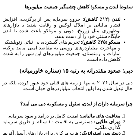
سقوط لندن و مسکو؛ کاهش چشمگیر جمعیت میلیونرها
لندن (۱۲٪ کاهش):
خروج سرمایه پس از برگزیت، افزایش
فشار مالیاتی بر املاک لوکس و رقابت شدید با بازارهای
نوظهوری مثل زوریخ، دوبی و موناکو باعث شده تا لندن
جایگاه سنتی خود را از دست بدهد.
مسکو (۲۵٪ کاهش):
تحریم های گسترده، بی ثباتی ژئوپلیتیکی
و مهاجرت میلیاردرهای روسی به مقاصد امنی مانند ترکیه،
امارات و ارمنستان، جمعیت میلیونرهای این شهر را به شدت
کاهش داده است.
دبی؛ صعود مقتدرانه به رتبه ۱۵ (ستاره خاورمیانه)
دبی در سال ۲۰۲۶ نه تنها از رتبه های قبلی خود عبور کرده، بلکه در
حال تبدیل شدن به اولین انتخاب میلیاردرهای جهان است.
چرا سرمایه داران از لندن، سئول و مسکو به دبی می آیند؟
معافیت های مالیاتی:
امنیت کامل بر درآمد و سود سرمایه.
ویزای طلایی:
دسترسی به اقامت ۱۰ ساله از طریق سرمایه
گذاری ملکی.
دسترسی استراتژیک:
هاب مرکزی برای بازارهای آسیا، آفریقا