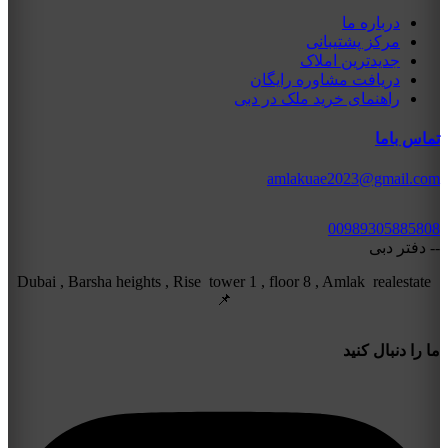
درباره ما
مرکز پشتیبانی
جدیدترین املاک
دریافت مشاوره رایگان
راهنمای خرید ملک در دبی
تماس باما
amlakuae2023@gmail.com
00989305885808
-- دفتر دبی
Dubai , Barsha heights , Rise tower 1 , floor 8 , Amlak realestate
📌
ما را دنبال کنید