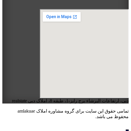
دبی، ارتفاعات البرشاء برج رایز-1، طبقه 8، املاک دبی realstate
تمامی حقوق این سایت برای گروه مشاوره املاک amlakuae
محفوظ می باشد.