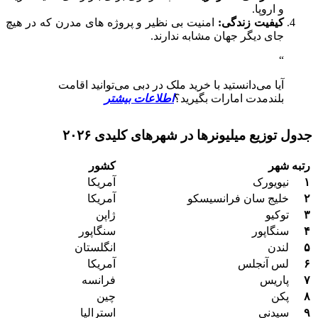
و اروپا.
کیفیت زندگی:
امنیت بی نظیر و پروژه های مدرن که در هیچ
جای دیگر جهان مشابه ندارند.
آیا می‌دانستید با خرید ملک در دبی می‌توانید اقامت
بلندمدت امارات بگیرید؟
اطلاعات بیشتر
جدول توزیع میلیونرها در شهرهای کلیدی ۲۰۲۶
رتبه
شهر
کشور
۱
نیویورک
آمریکا
۲
خلیج سان فرانسیسکو
آمریکا
۳
توکیو
ژاپن
۴
سنگاپور
سنگاپور
۵
لندن
انگلستان
۶
لس آنجلس
آمریکا
۷
پاریس
فرانسه
۸
پکن
چین
۹
سیدنی
استرالیا