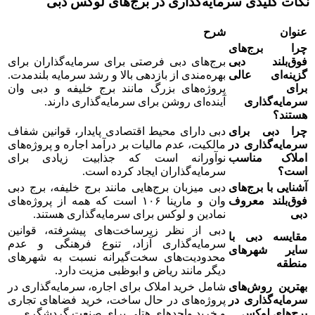
نکات کلیدی سرمایه‌گذاری در برج‌های لوکس دبی
عنوان
شرح
چرا برج‌های
فوق‌بلند دبی
برج‌های دبی فرصتی برای سرمایه‌گذاران برای
گزینه‌ای عالی
بهره‌مندی از بازدهی بالا و رشد سرمایه بلندمدت.
برای
پروژه‌های بزرگ مانند برج خلیفه و دبی وان
سرمایه‌گذاری
آینده‌ای روشن برای سرمایه‌گذاری دارند.
هستند؟
چرا دبی برای
دبی دارای محیط اقتصادی پایدار، قوانین شفاف
سرمایه‌گذاری در
مالکیت، عدم مالیات بر درآمد اجاره و پروژه‌های
املاک مناسب
نوآورانه است که جذابیت زیادی برای
است؟
سرمایه‌گذاران ایجاد کرده است.
آشنایی با برج‌های
دبی میزبان برج‌هایی مانند برج خلیفه، برج دبی
فوق‌بلند معروف
وان و مارینا ۱۰۶ است که همه از پروژه‌های
دبی
نمادین و لوکس برای سرمایه‌گذاری هستند.
دبی از نظر زیرساخت‌های پیشرفته، قوانین
مقایسه دبی با
سرمایه‌گذاری آزاد، تنوع فرهنگی و عدم
سایر شهرهای
محدودیت‌های سخت‌گیرانه نسبت به شهرهای
منطقه
دیگر مانند ریاض و ابوظبی مزیت دارد.
بهترین روش‌های
شامل خرید املاک برای اجاره، سرمایه‌گذاری در
سرمایه‌گذاری در
پروژه‌های در حال ساخت، خرید فضاهای تجاری
برج‌های لوکس
و خرید واحدهای هتلی برای صنعت گردشگری.