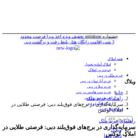
جشنواره amlakuae
تخفیف ویژه اخذ ویزا
فرصت محدود
3 شب اقامت رایگان هتل
بلیط رفت و برگشت دبی
همه املاک
املاک آماده تحویل
جدیدترین املاک
خرید ملک در دبی
خرید آپارتمان در دبی
وبلاگ
خرید ویلا در دبی
خانه
خرید پنت هاوس در دبی
خرید زمین در دبی
راهنمای خرید ملک
خرید هتل در دبی
سرمایه‌گذاری در برج‌های فوق‌بلند دبی: فرصتی طلایی در
سازنده‌ها در دبی
املاک لوکس
واحد پول:
AED
راهنمای خرید ملک
سرمایه‌گذاری در برج‌های فوق‌بلند دبی: فرصتی طلایی در
وبلاگ
املاک لوکس
درباره ما