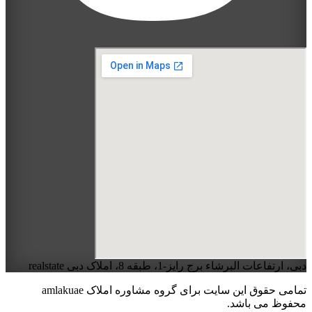
دبی، ارتفاعات البرشاء برج رایز-1، طبقه 8، املاک دبی realstate
تمامی حقوق این سایت برای گروه مشاوره املاک amlakuae
محفوظ می باشد.