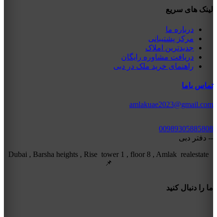
لینک های سریع
درباره ما
مرکز پشتیبانی
جدیدترین املاک
دریافت مشاوره رایگان
راهنمای خرید ملک در دبی
تماس باما
amlakuae2023@gmail.com
00989305885808
-- دفتر دبی
Dubai , Barsha heights , Rise tower 1 , floor 8 , Amlak realestate
📌
ما را دنبال کنید