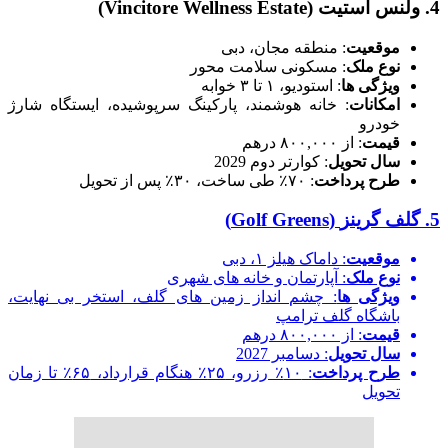
4.
ولنس استیت
(Vincitore Wellness Estate)
موقعیت
: منطقه مجان، دبی
نوع ملک
: مسکونی سلامت محور
ویژگی ها
: استودیو، ۱ تا ۳ خوابه
امکانات
: خانه هوشمند، پارکینگ سرپوشیده، ایستگاه شارژ
خودرو
قیمت
: از ۸۰۰,۰۰۰ درهم
سال تحویل
: کوارتر دوم 2029
طرح پرداخت
: ۷۰٪ طی ساخت، ۳۰٪ پس از تحویل
5.
گلف گرینز
(Golf Greens)
موقعیت
: داماک هیلز ۱، دبی
نوع ملک
: آپارتمان و خانه های شهری
ویژگی ها
: چشم انداز زمین های گلف، استخر بی نهایت،
باشگاه گلف ترامپ
قیمت
: از ۸۰۰,۰۰۰ درهم
سال تحویل
: دسامبر 2027
طرح پرداخت
: ۱۰٪ رزرو، ۲۵٪ هنگام قرارداد، ۶۵٪ تا زمان
تحویل