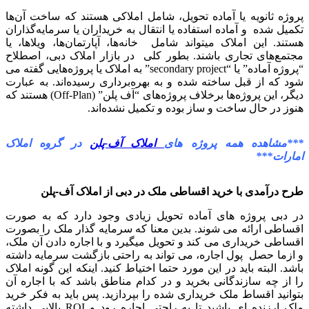
پروژه ثانویه یا آماده تحویل، شامل املاکی هستند که ساخت آن‌ها
تکمیل شده و آماده استفاده یا انتقال به خریداران یا سرمایه‌گذاران
هستند. این املاک میتواند شامل خانه‌ها، آپارتمان‌ها، ویلاها، یا
مجتمع‌های تجاری باشند. بطور کلی در بازار املاک دبی، اصطلاح
“پروژه آماده” یا “secondary project” به املاک یا پروژه‌هایی گفته می
شود که از قبل ساخته شده و به بهره‌برداری رسیده‌اند. به عبارت
دیگر، این پروژه‌ها برخلاف پروژه‌های “آف پلن” (Off-Plan) هستند که
هنوز در حال ساخت و ساز بوده و تکمیل نشده‌اند.
***مشاهده همه پروژه های
املاک آف-پلن
در گروه املاک
امارات***
طرح درآمدی با خرید اقساطی ملک در دبی از املاک آف-پلن
در دبی پروژه های آماده تحویل زیادی وجود دارد که به صورت
اقساطی ارائه می شوند. بدین معنا که سرمایه گذار ملک را بصورت
اقساطی خریداری می کند و تحویل میگیرد و با اجاره دادن آن ملک،
و ازما حصل پول اجاره، می تواند به راحتی بازگشت سرمایه داشته
باشد. البته باید در این مورد حتما اختیاط کنید. اینکه این گونه املاک
را از چه سازندگانی بخرید و در کدام مناطق باشد که با اجاره آن
بتوانید اقساط ملک خریداری شده را بپردازید. پس باید به فکر خرید
ملک ارزنده ای باشید تا به راحتی اجاره رود و ROI بالایی داشته