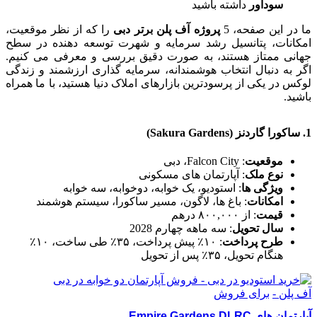
سودآور
داشته باشید
ما در این صفحه، 5
پروژه آف پلن برتر دبی
را که از نظر موقعیت،
امکانات، پتانسیل رشد سرمایه و شهرت توسعه دهنده در سطح
جهانی ممتاز هستند، به صورت دقیق بررسی و معرفی می کنیم.
اگر به دنبال انتخاب هوشمندانه، سرمایه گذاری ارزشمند و زندگی
لوکس در یکی از پرسودترین بازارهای املاک دنیا هستید، با ما همراه
باشید.
1. ساکورا گاردنز
(Sakura Gardens)
موقعیت
: Falcon City، دبی
نوع ملک
: آپارتمان های مسکونی
ویژگی ها
: استودیو، یک خوابه، دوخوابه، سه خوابه
امکانات
: باغ ها، لاگون، مسیر ساکورا، سیستم هوشمند
قیمت
: از ۸۰۰,۰۰۰ درهم
سال تحویل
: سه ماهه چهارم 2028
طرح پرداخت
: ۱۰٪ پیش پرداخت، ۳۵٪ طی ساخت، ۱۰٪
هنگام تحویل، ۳۵٪ پس از تحویل
آف پلن -
برای فروش
آپارتمان های Empire Gardens DLRC