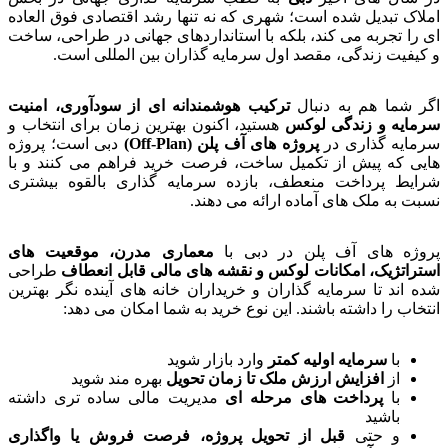
املاک تبدیل شده است؛ شهری که نه تنها رشد اقتصادی فوق العاده
ای را تجربه می کند، بلکه با استانداردهای جهانی در طراحی، ساخت
و کیفیت زندگی، مقصد اول سرمایه گذاران بین المللی است.
اگر شما هم به دنبال
ترکیب هوشمندانه ای از سودآوری، امنیت
سرمایه و زندگی لوکس
هستید، اکنون بهترین زمان برای انتخاب و
سرمایه گذاری در
پروژه های آف پلن
(Off‑Plan)
دبی است؛ پروژه
هایی که پیش از تکمیل ساخت، فرصت خرید فراهم می کنند و با
شرایط پرداخت منعطف، بازده سرمایه گذاری بالقوه بیشتری
نسبت به ملک های آماده ارائه می دهند.
پروژه های آف پلن در دبی با
معماری مدرن، موقعیت های
استراتژیک، امکانات لوکس و نقشه های مالی قابل انعطاف
طراحی
شده اند تا سرمایه گذاران و خریداران خانه های آینده نگر بهترین
انتخاب را داشته باشند. این نوع خرید به شما امکان می دهد:
با
سرمایه اولیه کمتر
وارد بازار شوید
از
افزایش ارزش ملک تا زمان تحویل
بهره مند شوید
با
پرداخت های مرحله ای
مدیریت مالی ساده تری داشته
باشید
و حتی
قبل از تحویل پروژه، فرصت فروش یا واگذاری