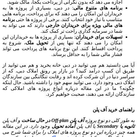
اجازه می دهد که بدون نگرانی از پرداخت یکجا، مالک شوید.
برنامه های متنوع مالی
: در دبی، بسیاری از پروژه ها به
خریداران این امکان را می دهند که برای پرداخت، برنامه هایی
متناسب با نیاز خود انتخاب کنند. برخی از پروژه ها حتی
برنامه
های مالی ویژه برای خریداران خارجی
دارند که می تواند به
شما در سرمایه گذاری راحت تر کمک کند.
تسهیلات برای خریداران
: بسیاری از پروژه ها به خریداران این
امکان را می دهند که تنها پس از
تحویل ملک
، شروع به
پرداخت اقساط کنند. این نوع برنامه های پرداخت می تواند
فشار مالی شما را به حداقل برساند.
آیا می دانستید هم می توانید در دبی خانه بخرید و هم می توانید از
طریق آن کسب درآمد کنید؟ در بازار پر رونق املاک دبی، که از
سراسر دنیا در آن شرکت کرده اند و رقابت تنگاتنگی بین سازندگان
املاک دبی وجود دارد، می توانید سهم خود را داشته باشید. حال اینکه
چگونه؟ ما در این مقاله درباره انواع پروژه های املاکی که
سازندگان ارائه می دهند، صحبت خواهیم کرد.
راهنمای خرید آف پلن
به طور کلی دو نوع پروژه
آف پلن Off-plan در حال ساخت
و آف پلن
ثانویه یا Secondary
یا آف پلن
آماده تحویل
وجود دارد. در این مقاله
همه چیز درباره این دو نوع پروژه های املاک را برای شما شرح می