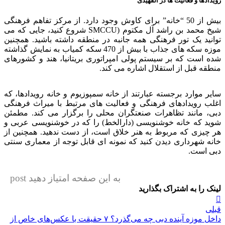
رویدادها و فعالیت ها در الفهیدی
بیش از 50 “خانه” برای کاوش وجود دارد. از مرکز تفاهم فرهنگی
شیخ محمد بن راشد آل مکتوم (SMCCU شروع کنید، جایی که می
توانید یک تور فرهنگی همه جانبه در منطقه داشته باشید. همچنین
موزه سکه های جذاب با بیش از 470 سکه کمیاب به نمایش گذاشته
شده است که بر سیستم پولی امپراتوری بریتانیا، هند و کشورهای
منطقه قبل از استقلال اشاره می کند.
سایر موارد برجسته عبارتند از خانه سمپوزیوم و خانه رویدادها، که
اغلب رویدادهای فرهنگی و فعالیت های مرتبط با میراث فرهنگی
دبی، مانند تظاهرات صنعتگران محلی را برگزار می کند. مطمئن
شوید که خانه خوشنویسی (دارالخط) را که در خوشنویسی عربی و
هر چیزی که مربوط به هنر خلاق است، از دست ندهید. همچنین از
خانه شهرداری دیدن کنید که نمونه ای قابل توجه از معماری سنتی
دبی است.
به این صفحه امتیاز دهید post
لینک را به اشتراک بگذارید
راهبری
قبلی
نوشته
داخل موزه آینده دبی چه می‌گذرد؟ ۷ حقیقت با عکس‌های خاص از