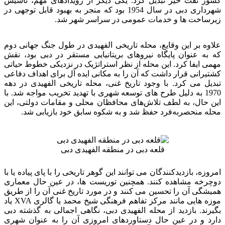
کشور نفت خیز تبدیل کرد. یکی دیگر از رویدادهای مهم، تأسیس
شهرداری دبی در سال 1954 بود که منجر به بهبود قابل توجهی در
زیرساخت ها و خدمات عمومی در سراسر شهر شد.
علاوه بر این وقایع، محله تاریخی الفهیدی در طول جنگ جهانی دوم
که به عنوان پایگاه نیروهای بریتانیایی مستقر در دبی بود، نقش
مهمی ایفا کرد. این محله از نظر استراتژیک در نزدیکی خطوط حیاتی
کشتیرانی قرار داشت که آن را به مکانی ایده آل برای اهداف دفاعی
تبدیل می کرد. با وجود تاریخ غنی، محله تاریخی الفهیدی در دهه
1970 به دلیل طرح های توسعه شهری با تهدید تخریب مواجه شد. با
این حال، به لطف تلاش‌های محافظان محلی و مقامات دولتی، این
محله منحصربه‌فرد حفظ شد و به شکوه سابق خود بازیابی شد.
قلعه دبی در منطقه الفهیدی دبی
امروزه، بازدیدکنندگان می توانند این گوهر تاریخی را با پای پیاده یا با
دوچرخه مشاهده کنند. همچنین توریست ها، در عین حال معماری
همیشگی آن را تحسین می کنند و در مورد تاریخ غنی آن را از طریق
موزه هایی مانند مرکز تفاهم فرهنگی شیخ محمد یا گالری XVA یاد
بگیرند. بازدید از محله الفهیدی دبی، نگاهی اجمالی به گذشته دبی
دارد و در عین حال دستاوردهای امروزی آن را به عنوان شهری