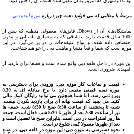
بود تا ابرشهری که امروز به آن تبدیل شده است، آن را حس کنید.
مرتبط با مطلبی که می خوانید: همه چیز درباره
موزه آینده دبی
نمایشگاه‌های آن از Dhows، قایق‌های معمولی منطقه که بیش از
1000 سال قدمت دارند، تا اتاقی که به معماری باستانی و مدرن
اختصاص داده شده، و انواع عتیقه‌جات را در بر می‌گیرد. در این
موزه است که شما واقعاً منشا و ماهیت دبی را خواهید شناخت.
این موزه در داخل قلعه دبی واقع شده است و قطعا برای بازدید از
الفهیدی ضروری است.
قیمت و ساعات کار موزه دبی: ورودی برای دسترسی به
موزه دبی، قیمتی معینی دارد. با نرخ مبادله ای به 0.30
یورو نمی رسد، اما شما همچنین می توانید رایگان کمک مالی
کنید. می بینید که قیمت بهانه ای برای بازدید نکردن نیست.
شنبه تا پنجشنبه از ساعت 8:30 صبح تا 8:30 شب. جمعه ها
نیز از ساعت 2:30 بعد از ظهر تا 8:30 شب فعال است. جمعه
ها روز استراحت در دبی است. بنابراین صبح ها تعطیل است و
بعد از ظهرها معمولا کمی شلوغ تر است.
نحوه دسترسی به موزه دبی: این موزه در قلعه دبی، در ضلع