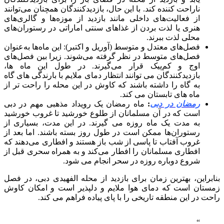
ناراحت کننده کند. با این حال، بازدیدکنندگان همچنان می‌توانند
از فعالیت‌های داخلی مانند بازدید از موزه‌ها و گالری‌های
هنری یا لذت بردن از غذاهای سنتی اماراتی در رستوران‌های
محلی لذت ببرند.
فصل‌های معتدل و متوسط (آوریل و اکتبر): این ماه‌ها به‌عنوان
فصل‌های متوسط در نظر گرفته می‌شوند. زیرا بین فصل‌های
اوج و کم‌پیک قرار می‌گیرند. در طول این ماه ها،
بازدیدکنندگان می توانند انتظار دمای ملایم با بارندگی های گاه
به گاه را داشته باشند که کاوش در این محله را راحت تر از
ماه های تابستان می کند.
رمضان در دبی
:
ماه رمضان یک رویداد مذهبی مهم در دبی
است که در آن مسلمانان از طلوع خورشید تا غروب خورشید
به مدت یک ماه روزه می گیرند. در این مدت، بسیاری از
رستوران‌ها ممکن است در طول روز بسته باشند. اما بعد از
غروب آفتاب تا پاسی از شب باز هستند و افطاری می‌دهند که
افطاری مسلمانان را افطار می‌کند و به همراه سحری قبل از
شروع دوباره روزه در سحر انجام می شود.
بنابراین، بهترین زمان برای بازدید از محله الفهیدی دبی، در فصل
زمستان است که دمای هوا ملایم و دلپذیر است و امکان کاوش
راحت در این منطقه تاریخی را با پای پیاده فراهم می کند.