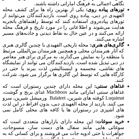
نگاهی اجمالی به فرهنگ اماراتی داشته باشند.
تورهای پیاده روی:
یکی از بهترین راه ها برای کشف محله
الفهیدی در دبی، پیاده روی است. بازدیدکنندگان می‌توانند از
تورهای پیاده‌روی استفاده کنند که توسط راهنماهای باتجربه
هدایت می‌شوند و اطلاعاتی را در مورد تاریخ و فرهنگ محله
ارائه می‌کنند و در عین حال به نقاط دیدنی و جاذبه‌های مسیر
اشاره می‌کنند.
گالری‌های هنری:
محله تاریخی الفهیدی با چندین گالری هنری
که آثار هنرمندان محلی و همچنین هنرمندان بین‌المللی مرتبط
با منطقه را به نمایش می‌گذارند، به مرکزی برای هنر معاصر
در دبی تبدیل شده است. بازدیدکنندگان می توانند از نمایشگاه
های نقاشی، مجسمه و اینستالیشن لذت ببرند یا حتی در
کارگاه هایی که توسط این گالری ها برگزار می شود، شرکت
کنند.
غذاهای سنتی:
این محله دارای چندین رستوران است که
غذاهای سنتی اماراتی مانند Machboos غذای برنج و گوشت،
Luqaimat کوفته های شیرین، Balaleet ورمیشل شیرین، سرو
می کنند. بازدید از محله الفهیدی دبی، بدون افراط در این لذت
های آشپزی در رستوران ها یا کافه های محلی کامل نمی
شود.
خرید سوغات:
این محله دارای بازارهای متعددی است که
سوغاتی هایی مانند سفال های دست ساز، منسوجات،
جواهرات یا حتی ادویه جات می فروشند و برای کسانی که به