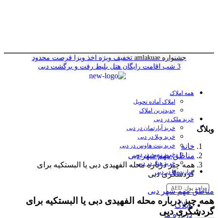
جشنواره amlakuae
تخفیف ویژه اخذ ویزا
فرصت محدود
3 شب اقامت رایگان هتل
بلیط رفت و برگشت دبی
همه املاک
املاک آماده تحویل
جدیدترین املاک
خرید ملک در دبی
خرید آپارتمان در دبی
وبلاگ
خرید ویلا در دبی
خانه
خرید پنت هاوس در دبی
خرید زمین در دبی
مناطق مهم شهر دبی
خرید هتل در دبی
همه چیز درباره محله الفهیدی دبی یا البستکیه برای
سازنده‌ها در دبی
گردشگری دبی
واحد پول:
AED
مناطق مهم شهر دبی
همه چیز درباره محله الفهیدی دبی یا البستکیه برای
وبلاگ
گردشگری دبی
درباره ما