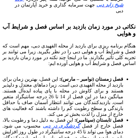
شیخ زاید دبی
جهت سرمایه گذاری و خرید آپارتمان در
دبی
نکاتی در مورد زمان بازدید بر اساس فصل و شرایط آب
و هوایی
هنگام برنامه ریزی برای بازدید از محله الفهیدی دبی، مهم است که
فصل و شرایط آب و هوایی دبی را در نظر بگیرید. زیرا می توانند بر
تجربه کلی تأثیر بگذارند. ما در اینجا چند نکته در مورد زمان بازدید بر
اساس فصل و شرایط آب و هوایی آورده ایم:
فصل زمستان (نوامبر – مارس):
این فصل، بهترین زمان برای
بازدید از محله الفهیدی دبی است. زیرا دماهای معتدل و دلپذیر
هستند و برای کاوش در محله با پای پیاده ایده‌آل هستند.
میانگین دما در این فصل از 14 تا 26 درجه سانتیگراد متغیر
است. بازدیدکنندگان می توانند انتظار آسمان صاف با حداقل
بارندگی و سطح رطوبت کم را داشته باشند که فعالیت های
خارج از منزل را لذت بخش تر می کند.
فصل تابستان (سپتامبر):
این فصل به دلیل دما و رطوبت بالا،
فصل خارج از فصل
گردشگری در دبی
محسوب می شود.
دمای هوا می تواند تا 45 درجه سانتیگراد در طول روز افزایش
یابد و بازدید از محله در فضای باز را برای بازدیدکنندگان