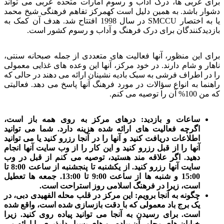
برای غربی ها، درک آداب و رسوم امارات متحده عربی می تواند
دشوار باشد. به همین دلیل است کهمرکز تفاهم فرهنگی شیخ محمد
یا به اختصار SMCCU در سال 1998 افتتاح شد. هدف آن کمک به
بازدیدکنندگان برای درک فرهنگ و آداب و رسوم کشور است.
برای این منظور، آنها فعالیت های متعددی از جمله صبحانه سنتی،
ناهار و شام دارند. در خود مرکز، آنها این وعده های غذایی معمولی
را در اطراف فرشی به سبک بادیه نشینان ارائه می دهند در حالی که
راهنما به انواع سؤالات در مورد فرهنگ آنها پاسخ می دهد. فعالیتی
که من 100% آن را توصیه می کنم.
ساعات و بازدید: درهای مرکز به روی همه باز است،
اگرچه فعالیت های ارائه شده هزینه دارد. شما می توانید
اطلاعات دریافت کنید و آنها را در آنجا رزرو کنید یا می توانید
آنها را از قبل رزرو کنید و این کار را از وب سایت آنها انجام
دهید. اگر علاقه مند هستید، توصیه می کنم از قبل در وب
سایت آنها رزرو کنید. از یکشنبه تا پنجشنبه از ساعت 8:00 تا
15:00 و شنبه ها از ساعت 9:00 تا 13:00. جمعه ها تعطیل
است، زیرا در فرهنگ اسلامی روز استراحت است.
چگونه به آنجا برویم: این مرکز در قلب محله الفهیدی دبی، در
یک برج باد معمولی که با دقت بازسازی شده است، واقع شده
است. برای رسیدن به آنجا می توانید پیاده روی کنید. زیرا
خیابان های مجاور آن پیاده رو های بسیار دلپذیری را ارائه می