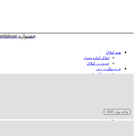
جشنواره amlakuae
همه املاک
املاک آماده تحویل
جدیدترین املاک
خرید ملک در دبی
خرید آپارتمان در دبی
خرید ویلا در دبی
خرید پنت هاوس در دبی
خرید زمین در دبی
خرید هتل در دبی
سازنده‌ها در دبی
واحد پول:
AED
وبلاگ
درباره ما
تماس با ما