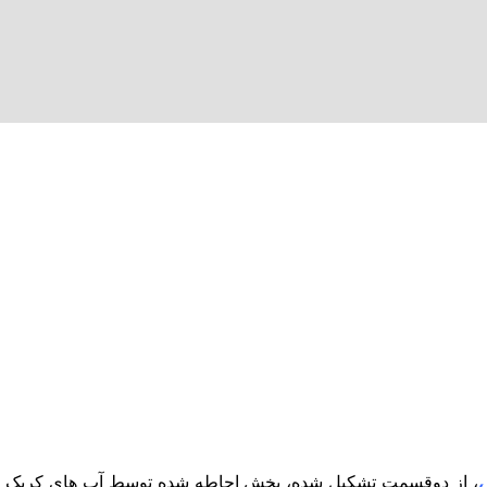
، از دوقسمت تشکیل شده، بخش احاطه شده توسط آب های کریک خو