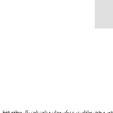
ر و بخش ساحلی در نزدیکی میدان و داون تاون ،کل منطقه فقط