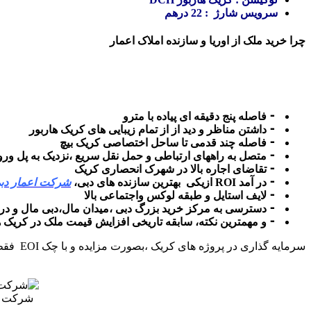
سرویس شارژ : 22 درهم
چرا خرید ملک از اوریا و سازنده املاک اعمار
⁃ فاصله پنج دقیقه ای پیاده با مترو
⁃ داشتن مناظر و دید از از تمام زیبایی های کریک هاربور
⁃ فاصله چند قدمی تا ساحل اختصاصی کریک بیچ
⁃ متصل به راههای ارتباطی و حمل نقل سریع ،نزدیک به پل ور
⁃ تقاضای اجاره بالا در شهرک انحصاری کریک
⁃ در آمد ROI ازیکی بهترین سازنده های دبی،
شرکت اعمار دب
⁃ لایف استایل و طبقه لوکس واجتماعی بالا
⁃ دسترسی به مرکز خرید بزرگ دبی ،میدان مال،دبی مال و در ف
⁃ و مهمترین نکته، سابقه تاریخی افزایش قیمت ملک در کریک ه
سرمایه گذاری در پروژه های کریک ،بصورت مزایده و با چک EOI فقط امکان پذیر است، برای رزرو واحدهای خرید خود بصورت فول فلور و تک واحدی با مشاورین ما در ارتباط باشید.
شرکت اع