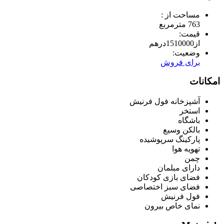
مساحت از :
763 مترمربع
قیمت:
از
1510000
درهم
وضعیت:
برای فروش
امکانات
آشپزخانه فول فرنیش
استخر
باشگاه
بالکن وسیع
پارکینگ سرپوشیده
تهویه هوا
چمن
دارای مبلمان
فضای بازی کودکان
فضای سبز اختصاصی
فول فرنیش
نمای خاص بیرون