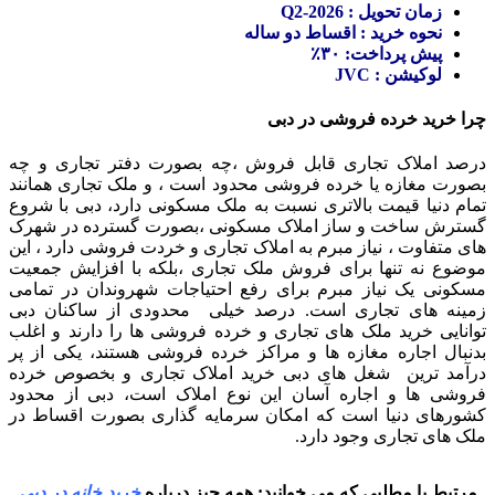
زمان تحویل : Q2-2026
نحوه خرید : اقساط دو ساله
پیش پرداخت‌: ۳۰٪
لوکیشن : JVC
چرا خرید خرده فروشی در دبی
درصد املاک تجاری قابل فروش ،چه بصورت دفتر تجاری و چه
بصورت مغازه یا خرده فروشی محدود است ، و ملک تجاری همانند
تمام دنیا قیمت بالاتری نسبت به ملک مسکونی دارد، دبی با شروع
گسترش ساخت و ساز املاک مسکونی ،بصورت گسترده در شهرک
های متفاوت ، نیاز مبرم به املاک تجاری و خردت فروشی دارد ، این
موضوع نه تنها برای فروش ملک تجاری ،بلکه با افزایش جمعیت
مسکونی یک نیاز مبرم برای رفع احتیاجات شهروندان در تمامی
زمینه های تجاری است. درصد خیلی محدودی از ساکنان دبی
توانایی خرید ملک های تجاری و خرده فروشی ها را دارند و اغلب
بدنبال اجاره مغازه ها و مراکز خرده فروشی هستند، یکی از پر
درآمد ترین شغل های دبی خرید املاک تجاری و بخصوص خرده
فروشی ها و اجاره آسان این نوع املاک است، دبی از محدود
کشورهای دنیا است که امکان سرمایه گذاری بصورت اقساط در
ملک های تجاری وجود دارد.
مرتبط با مطلبی که می خوانید: همه چیز درباره
خرید خانه در دبی