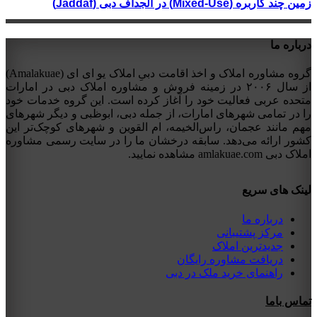
زمین چند کاربره (Mixed-Use) در الجداف دبی (Jaddaf)
درباره ما
گروه مشاوره املاک و اخذ اقامت دبیِ املاک یو ای ای (Amalakuae)
از سال ۲۰۰۶ در زمینه فروش و مشاوره املاک دبی در امارات
متحده عربی فعالیت خود را آغاز کرده است. این گروه خدمات خود
را در تمامی شهرهای امارات، از جمله دبی، ابوظبی و دیگر شهرهای
مهم مانند عجمان، راس‌الخیمه، ام القوین و شهرهای کوچک‌تر این
کشور ارائه می‌دهد. سابقه درخشان ما را در سایت رسمی مشاوره
املاک دبی amlakuae.com مشاهده نمایید.
لینک های سریع
درباره ما
مرکز پشتیبانی
جدیدترین املاک
دریافت مشاوره رایگان
راهنمای خرید ملک در دبی
تماس باما