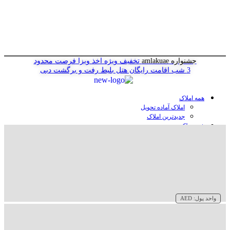
جشنواره amlakuae
تخفیف ویژه اخذ ویزا
فرصت محدود
3 شب اقامت رایگان هتل
بلیط رفت و برگشت دبی
همه املاک
املاک آماده تحویل
جدیدترین املاک
خرید ملک در دبی
خرید آپارتمان در دبی
خرید ویلا در دبی
خرید پنت هاوس در دبی
خرید زمین در دبی
خرید هتل در دبی
سازنده‌ها در دبی
واحد پول:
AED
وبلاگ
درباره ما