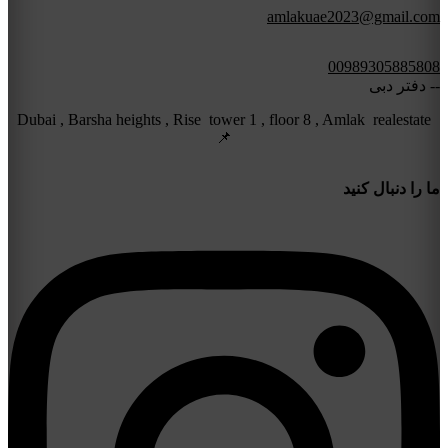
amlakuae2023@gmail.com
00989305885808
-- دفتر دبی
Dubai , Barsha heights , Rise tower 1 , floor 8 , Amlak realestate
📌
ما را دنبال کنید