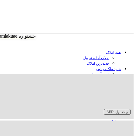
جشنواره amlakuae
همه املاک
املاک آماده تحویل
جدیدترین املاک
خرید ملک در دبی
خرید آپارتمان در دبی
خرید ویلا در دبی
خرید پنت هاوس در دبی
خرید زمین در دبی
خرید هتل در دبی
سازنده‌ها در دبی
واحد پول:
AED
وبلاگ
درباره ما
تماس با ما