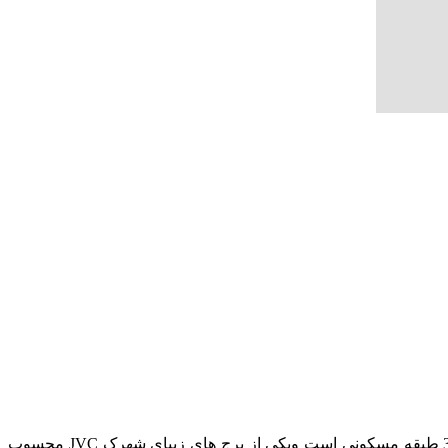
برج رجینا از سال ۲۰۲۲ آماده سکونت است توسط سازنده برند تایگر با تحویل بیش از هزار پروژه در تمامی نقاط دبی . برج رجینا دارای 39 طبقه مسکونی است ویکی از برج های زیبای شهرک JVC محسوب