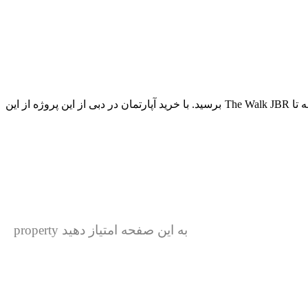
با ماشین، از برج آپارتمان رجینا حدوداً 21 دقیقه طول می‌کشد تا به مرکز خرید دبی، 16 دقیقه تا پالم جمیرا، 18 دقیقه تا برج العرب و 20 دقیقه تا The Walk JBR برسید. با خرید آپارتمان در دبی از این پروژه از این
به این صفحه امتیاز دهید property