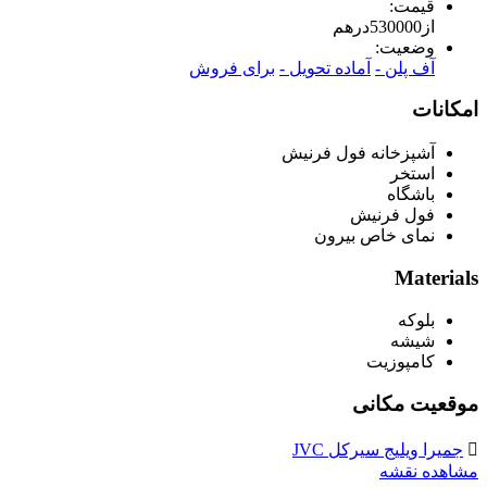
قیمت:
از
530000
درهم
وضعیت:
آف پلن -
آماده تحویل -
برای فروش
امکانات
آشپزخانه فول فرنیش
استخر
باشگاه
فول فرنیش
نمای خاص بیرون
Materials
بلوکه
شیشه
کامپوزیت
موقعیت مکانی
جمیرا ویلیج سیرکل JVC
مشاهده نقشه