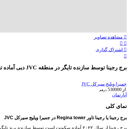
مشاهده تصاویر
اشتراک گذاری
برج رجینا توسط سازنده تایگر در منطقه JVC دبی آماده تحویل
ویژه
جمیرا ویلیج سیرکل JVC
از
530000
درهم
آپارتمان
نمای کلی
برج رجینا یا رجینا تاور Regina tower در جمیرا ویلیج سیرکل JVC