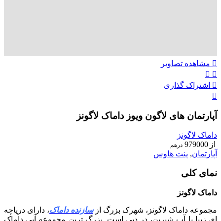
مشاهده تصاویر
اشتراک گذاری
آپارتمان های لاگون ویوز داماک لاگونز
داماک لاگونز
از
979000
درهم
آپارتمان
,
پنت هاوس
نمای کلی
داماک لاگونز
مجموعه داماک لاگونز، شهرک بزرگ از
سازنده داماک
، دارای دریاچه
ای زیبا با آب شیرین، در دبی است. بزرگ ترین مجموعه آبی داماک