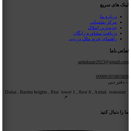
لینک های سریع
درباره ما
مرکز پشتیبانی
جدیدترین املاک
دریافت مشاوره رایگان
راهنمای خرید ملک در دبی
تماس باما
amlakuae2023@gmail.com
00989305885808
-- دفتر دبی
Dubai , Barsha heights , Rise tower 1 , floor 8 , Amlak realestate
📌
ما را دنبال کنید