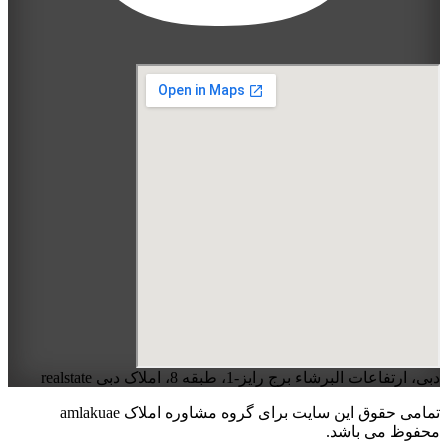
دبی، ارتفاعات البرشاء برج رایز-1، طبقه 8، املاک دبی realstate
تمامی حقوق این سایت برای گروه مشاوره املاک amlakuae
محفوظ می باشد.