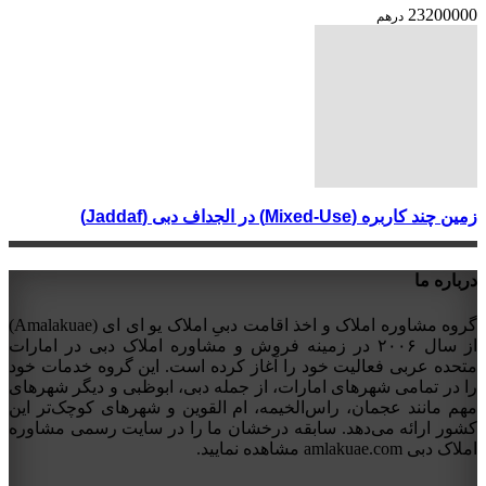
23200000
درهم
زمین چند کاربره (Mixed-Use) در الجداف دبی (Jaddaf)
درباره ما
گروه مشاوره املاک و اخذ اقامت دبیِ املاک یو ای ای (Amalakuae)
از سال ۲۰۰۶ در زمینه فروش و مشاوره املاک دبی در امارات
متحده عربی فعالیت خود را آغاز کرده است. این گروه خدمات خود
را در تمامی شهرهای امارات، از جمله دبی، ابوظبی و دیگر شهرهای
مهم مانند عجمان، راس‌الخیمه، ام القوین و شهرهای کوچک‌تر این
کشور ارائه می‌دهد. سابقه درخشان ما را در سایت رسمی مشاوره
املاک دبی amlakuae.com مشاهده نمایید.