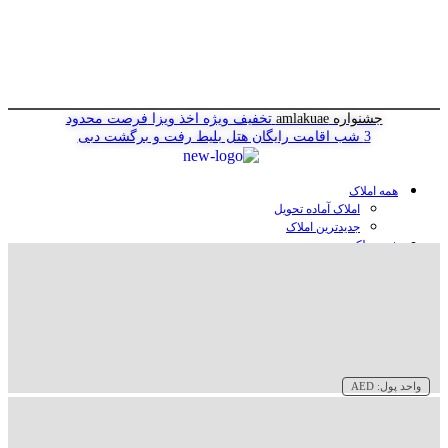
جشنواره amlakuae
تخفیف ویژه اخذ ویزا
فرصت محدود
3 شب اقامت رایگان هتل
بلیط رفت و برگشت دبی
همه املاک
املاک آماده تحویل
جدیدترین املاک
خرید ملک در دبی
خرید آپارتمان در دبی
خرید ویلا در دبی
خرید پنت هاوس در دبی
خرید زمین در دبی
خرید هتل در دبی
سازنده‌ها در دبی
واحد پول:
AED
وبلاگ
درباره ما