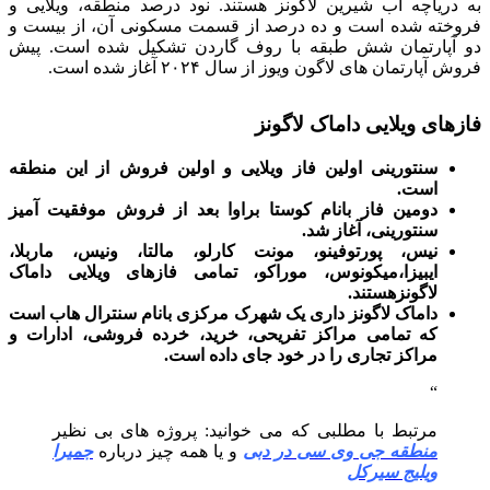
به دریاچه آب شیرین لاگونز هستند. نود درصد منطقه، ویلایی و
فروخته شده است و ده درصد از قسمت مسکونی آن، از بیست و
دو آپارتمان شش طبقه با روف گاردن تشکیل شده است. پیش
فروش آپارتمان های لاگون ویوز از سال ۲۰۲۴ آغاز شده است.
فازهای ویلایی داماک لاگونز
سنتورینی اولین فاز ویلایی و اولین فروش از این منطقه
است.
دومین فاز بانام کوستا براوا بعد از فروش موفقیت آمیز
سنتورینی، آغاز شد.
نیس، پورتوفینو، مونت کارلو، مالتا، ونیس، ماربلا،
ایبیزا،میکونوس، موراکو، تمامی فازهای ویلایی داماک
لاگونزهستند.
داماک لاگونز داری یک شهرک مرکزی بانام سنترال هاب است
که تمامی مراکز تفریحی، خرید، خرده فروشی، ادارات و
مراکز تجاری را در خود جای داده است.
مرتبط با مطلبی که می خوانید: پروژه های بی نظیر
منطقه جی وی سی در دبی
و یا همه چیز درباره
جمیرا
ویلیج سیرکل