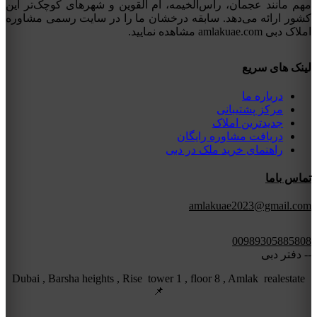
مهم مانند عجمان، راس‌الخیمه، ام القوین و شهرهای کوچک‌تر این
کشور ارائه می‌دهد. سابقه درخشان ما را در سایت رسمی مشاوره
املاک دبی amlakuae.com مشاهده نمایید.
لینک های سریع
درباره ما
مرکز پشتیبانی
جدیدترین املاک
دریافت مشاوره رایگان
راهنمای خرید ملک در دبی
تماس باما
amlakuae2023@gmail.com
00989305885808
-- دفتر دبی
Dubai , Barsha heights , Rise tower 1 , floor 8 , Amlak realestate
📌