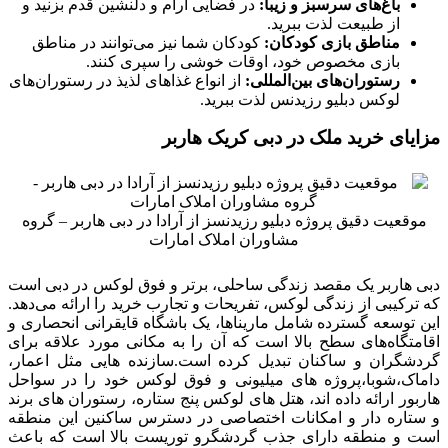
باغ‌های سرسبز و زیبا:
در فضایی آرام و دلنشین قدم بزنید و
از طبیعت لذت ببرید.
مناطق بازی کودکان:
کودکان شما نیز می‌توانند در مناطق
بازی مخصوص خود، اوقات خوشی را سپری کنند.
رستوران‌های بین‌المللی:
از انواع غذاهای لذیذ در رستوران‌های
لوکس دبلیو رزیدنس لذت ببرید.
مزایای خرید ملک در دبی کریک هاربر
موقعیت دقیق پروژه دبلیو رزیدنسز از آرادا در دبی هاربر – گروه
مشاوران املاک امارات
دبی هاربر یک مقصد زندگی ساحلی، برتر و فوق لوکس در دبی است
که ترکیبی از زندگی لوکس، تفریحات و تجارب خرید را ارائه می‌دهد.
این توسعه گسترده شامل ماریناها، یک باشگاه قایقرانی انحصاری و
اقامتگاه‌های سطح بالا است که آن را به مکانی مورد علاقه برای
گردشگران و ساکنان تبدیل کرده است.سازنده هایی مثل اعمار،
داماک،شوبا،پروژه های میلیونی و فوق لوکس خود را در سواحل
هاربور ارائه داده اند، هتل های لوکس پنج ستاره، رستوران های برند
و ستاره دار و امکانات اختصاصی در دسترس ساکنین این منطقه
است و منطقه دارای جذب گردشگرو توریست بالا است که باعث