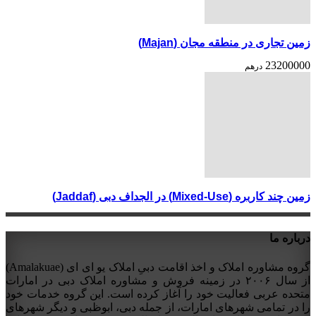
زمین تجاری در منطقه مجان (Majan)
23200000
درهم
زمین چند کاربره (Mixed-Use) در الجداف دبی (Jaddaf)
درباره ما
گروه مشاوره املاک و اخذ اقامت دبیِ املاک یو ای ای (Amalakuae)
از سال ۲۰۰۶ در زمینه فروش و مشاوره املاک دبی در امارات
متحده عربی فعالیت خود را آغاز کرده است. این گروه خدمات خود
را در تمامی شهرهای امارات، از جمله دبی، ابوظبی و دیگر شهرهای