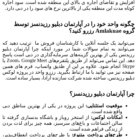
افزایش و تقاضای اجاره ی بالای این منطقه شده است. سود اجاره
کوتاه مدت این منطقه یکی از بالاترین نرخ های سود را در دبی دارد.
چگونه واحد خود را در آپارتمان دبلیو رزیدنسز توسط
گروه Amlakuae رزرو کنید؟
می‌توانید یک جلسه آنلاین با کارشناسان فروش ما ترتیب دهید که
می‌توانند به تمام سوالات شما در مورد اینکه چرا آپارتمان دبلیو
رزیدنس یکی از بهترین گزینه‌های سرمایه‌گذاری در دبی است پاسخ
دهد. این تماس می‌تواند از طریق پلتفرم‌های Zoom، Google Meet یا
Skype انجام شود. علاوه بر این از طذیق واتساپ، فرم های همین
صفحه نیز می توانید با ما ارتباط بگیرید. رزرو واحد در پروژه لوکس
دبلیو رزیدنس، ساخته شده شرکت سازنده آرادا، بسیار ساده است.
چرا آپارتمان دبلیو رزیدنسز؟
موقعیت استثنایی:
این پروژه در یکی از بهترین مناطق دبی
واقع شده است.
امکانات لوکس:
از استخر روباز و باشگاه بدنسازی گرفته تا
سالن اجتماعات و باغ‌های سرسبز، همه چیز برای لذت بردن
از زندگی فراهم شده است.
طرح‌های پرداخت متنوع:
با طرح‌های پرداخت انعطاف‌پذیر،