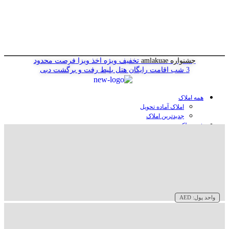
جشنواره amlakuae
تخفیف ویژه اخذ ویزا
فرصت محدود
3 شب اقامت رایگان هتل
بلیط رفت و برگشت دبی
همه املاک
املاک آماده تحویل
جدیدترین املاک
خرید ملک در دبی
خرید آپارتمان در دبی
خرید ویلا در دبی
خرید پنت هاوس در دبی
خرید زمین در دبی
خرید هتل در دبی
سازنده‌ها در دبی
واحد پول:
AED
وبلاگ
درباره ما