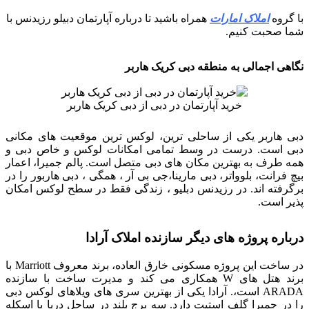
با گروه
املاک امارات
همراه باشید تا درباره آپارتمان دبیلو رزیدنس با
شما صحبت کنیم.
نگاهی اجمالی به منطقه دبی کریک هاربر
خرید آپارتمان در دبی از دبی کریک هاربر
دبی هاربر یکی از ساحلی ترین، لوکس ترین موقعیت های مکانی
دبی است. درست در وسط تمامی امکانات لوکس و خاص دبی و
همه طرف به بهترین مکان های دبی متصل است. پالم جمیرا، اعمار
بیچ فرانت، بلوواتر، دبی مارینا،جی بی آر ، همگی ، دبی هاربور را در
برگرفته اند. در رزیدنس دبلیو ، زندگی فقط در سطح لوکس امکان
پذیر است.
درباره پروژه های دیگر سازنده املاک آرادا
در ساخت این پروژه مسکونی خارق العاده، برند معروف Marriott با
برند هتل های W همکاری می کند و مدیرت ساخت با سازنده
ARADA است،. آرادا یکی از بهترین سری های ویلاهای لوکس دبی
را در جمیرا گلف استیت دارد‌. سه برج بلند در ساحل دریا با اسکله