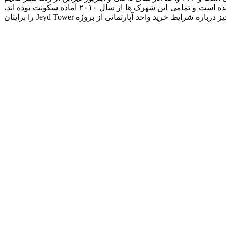
استفاده شده است و یکی از لوکس و خوش نماترین برج های منطقه مجان است. شهرک مجان در جوار البراری ، سیلیکون اویسس واقع شده است و تمامی این شهرک ها از سال ۲۰۱۰ آماده سکونت بوده اند،
همراه باشید تا همه چیز درباره شرایط خرید واحد آپارتمانی از بروژه Jeyd Tower را برایتان