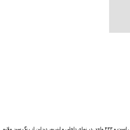
آپارتمان جید تاور الهام گرفته شده از سنگ ارزشمند JADE در یکی از سرسبزترین شهرک های دبی ، مجان. برج جید دارای ۲۸ طبقه مسکونی است و ۴۳۳ واحد .در نمای داخلی و اینریور دیزاین از رنگ سبز ملایم