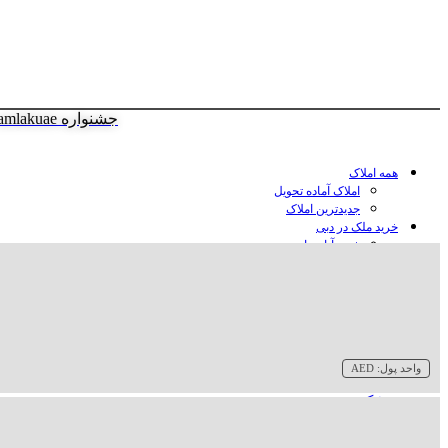
جشنواره amlakuae
همه املاک
املاک آماده تحویل
جدیدترین املاک
خرید ملک در دبی
خرید آپارتمان در دبی
خرید ویلا در دبی
خرید پنت هاوس در دبی
خرید زمین در دبی
خرید هتل در دبی
سازنده‌ها در دبی
واحد پول:
AED
وبلاگ
درباره ما
تماس با ما