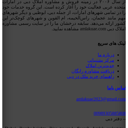
از سال ۲۰۰۶ در زمینه فروش و مشاوره املاک دبی در امارات
متحده عربی فعالیت خود را آغاز کرده است. این گروه خدمات خود
را در تمامی شهرهای امارات، از جمله دبی، ابوظبی و دیگر شهرهای
مهم مانند عجمان، راس‌الخیمه، ام القوین و شهرهای کوچک‌تر این
کشور ارائه می‌دهد. سابقه درخشان ما را در سایت رسمی مشاوره
املاک دبی amlakuae.com مشاهده نمایید.
لینک های سریع
درباره ما
مرکز پشتیبانی
جدیدترین املاک
دریافت مشاوره رایگان
راهنمای خرید ملک در دبی
تماس باما
amlakuae2023@gmail.com
00989305885808
-- دفتر دبی