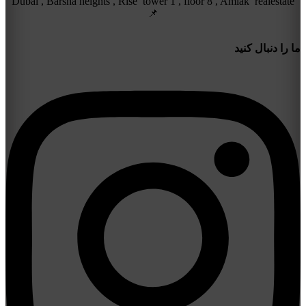
Dubai , Barsha heights , Rise tower 1 , floor 8 , Amlak realestate
📌
ما را دنبال کنید