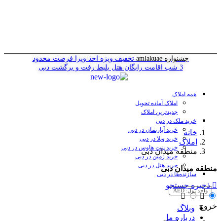
جشنواره amlakuae
تخفیف ویژه اخذ ویزا
فرصت محدود
3 شب اقامت رایگان هتل
بلیط رفت و برگشت دبی
همه املاک
املاک آماده تحویل
جدیدترین املاک
خرید ملک در دبی
خرید آپارتمان در دبی
خانه
خرید ویلا در دبی
املاک
خرید پنت هاوس در دبی
منطقه میدان دبی
خرید زمین در دبی
خرید هتل در دبی
منطقه میدان دبی
سازنده‌ها در دبی
ذخیره جستجو
واحد پول:
AED
خروج
وبلاگ
درباره ما