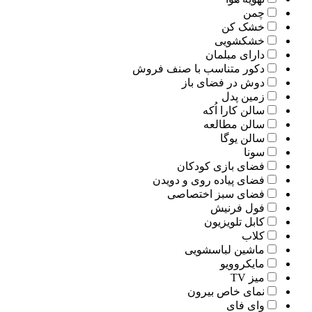
چمن
خشک کن
خشکشویی
دارای مبلمان
دکور متناسب با صنف فروش
دوش در فضای باز
زمین پدل
سالن کارا اُکه
سالن مطالعه
سالن یوگا
سونا
فضای بازی کودکان
فضای پیاده روی و دویدن
فضای سبز اختصاصی
فول فرنیش
کابل تلویزیون
کلاب
ماشین لباسشویی
مایکروویو
میز TV
نمای خاص بیرون
وای فای