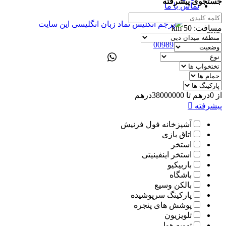
جستجوی پیشرفته
تماس با ما
مسافت:
50
km
ENG
00989305885808
از
0
درهم
تا
38000000
درهم
پیشرفته
آشپزخانه فول فرنیش
اتاق بازی
استخر
استخر اینفینیتی
باربیکیو
باشگاه
بالکن وسیع
پارکینگ سرپوشیده
پوشش های پنجره
تلویزیون
تهویه هوا