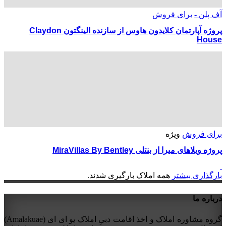
آف پلن -
برای فروش
پروژه آپارتمان کلایدون هاوس از سازنده الینگتون Claydon
House
برای فروش
ویژه
پروژه ویلاهای میرا از بنتلی MiraVillas By Bentley
بارگذاری بیشتر
همه املاک بارگیری شدند.
درباره ما
گروه مشاوره املاک و اخذ اقامت دبیِ املاک یو ای ای (Amalakuae)