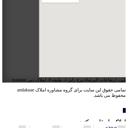
دبی، ارتفاعات البرشاء برج رایز-1، طبقه 8، املاک دبی realstate
تمامی حقوق این سایت برای گروه مشاوره املاک amlakuae
محفوظ می باشد.
املاک را مقایسه کنید
صفحه