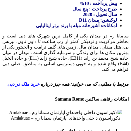
پیش پرداخت : 10%
طرح پرداخت : پنج سال
سال تحویل : 2028
لوکیشن: میدان D11
امکانات: آشپزخانه مبله با برند برتر ایتالیایی
سامانا رم در میدان یکی از کامل ترین شهرک های دبی است و
بخاطر مرکزیت و نزدیکی کمتر از رب ساعت تا داون تاون، بیزنس
بی، هتل میدان، میدان مال، زمین های گلف ترامپ و الحبتور یکی از
بهترین مکان ها برای زندگی و سرمایه گذاری است، میدان در میان
جاده شیخ محمد بن زاید (E311)، جاده شیخ زاید (E11) و جاده الخیل
(E44) واقع شده و به خوبی دسترسی آسانی به مناطق اصلی دبی
فراهم می‌کند.
مرتبط با مطلبی که می خوانید: همه چیز درباره
خرید ملک در دبی
امکانات رفاهی ساکنین Samana Rome
دکوراسیون داخلی واحدهای آپارتمان سمانا رم – Amlakuae