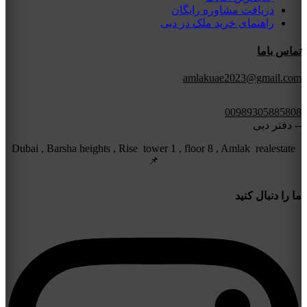
دریافت مشاوره رایگان
راهنمای خرید ملک در دبی
تماس باما
amlakuae2023@gmail.com
00989305885808
-- دفتر دبی
Dubai , Barsha heights , Rise tower 1 , floor 8 , Amlak realestate
📌
ما را دنبال کنید