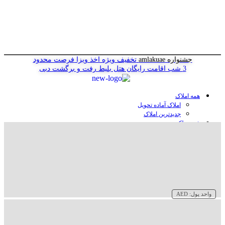
جشنواره amlakuae
تخفیف ویژه اخذ ویزا
فرصت محدود
3 شب اقامت رایگان هتل
بلیط رفت و برگشت دبی
همه املاک
املاک آماده تحویل
جدیدترین املاک
خرید ملک در دبی
خرید آپارتمان در دبی
خرید ویلا در دبی
خرید پنت هاوس در دبی
خرید زمین در دبی
خرید هتل در دبی
سازنده‌ها در دبی
واحد پول:
AED
وبلاگ
درباره ما