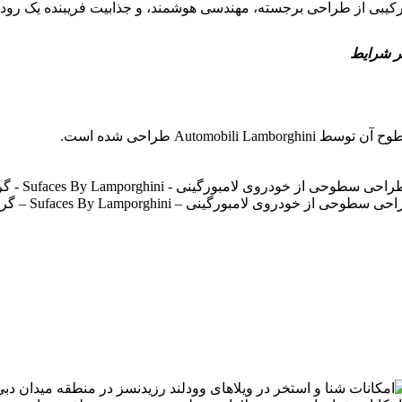
ر شرایط
ودروی لامبورگینی – Sufaces By Lamporghini – گروه املاک Amlakuae