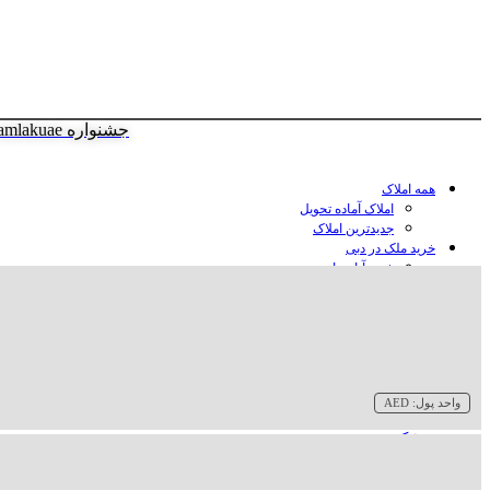
جشنواره amlakuae
همه املاک
املاک آماده تحویل
جدیدترین املاک
خرید ملک در دبی
خرید آپارتمان در دبی
خرید ویلا در دبی
خرید پنت هاوس در دبی
خرید زمین در دبی
خرید هتل در دبی
سازنده‌ها در دبی
واحد پول:
AED
وبلاگ
درباره ما
تماس با ما