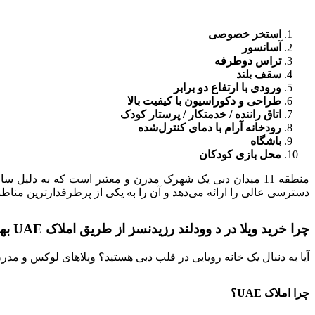
استخر خصوصی
آسانسور
تراس دوطرفه
سقف بلند
ورودی با ارتفاع دو برابر
طراحی و دکوراسیون با کیفیت بالا
اتاق راننده / خدمتکار / پرستار کودک
رودخانه آرام با دمای کنترل‌شده
باشگاه
محل بازی کودکان
منطقه 11 میدان دبی یک شهرک مدرن و معتبر است که به دلی
دسترسی عالی را ارائه می‌دهد و آن را به یکی از پرطرفدارترین من
چرا خرید ویلا در د وودلند رزیدنسز از طریق املاک UAE بهترین انتخاب است؟
آیا به دنبال یک خانه رویایی در قلب دبی هستید؟ ویلاهای لوکس و مدر
چرا املاک UAE؟