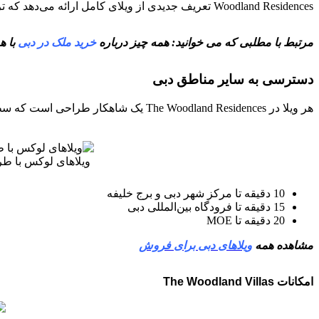
Woodland Residences تعریف جدیدی از ویلای کامل ارائه می‌دهد که ترکیبی از طراحی برجسته، مهندسی هوشمند، و جذابیت فریبنده یک رودخانه آرام با دمای کنترل‌شده است ورنگ آبی نیلگون است.
مرتبط با مطلبی که می خوانید: همه چیز درباره
خرید ملک در دبی
با ه
دسترسی به سایر مناطق دبی
هر ویلا در The Woodland Residences یک شاهکار طراحی است که سطوح آن توسط Automobili Lamborghini طراحی شده است.
ویلاهای لوکس با طراحی سطوحی از خ
10 دقیقه تا مرکز شهر دبی و برج خلیفه
15 دقیقه تا فرودگاه بین‌المللی دبی
20 دقیقه تا MOE
مشاهده همه
ویلاهای دبی برای فروش
امکانات The Woodland Villas