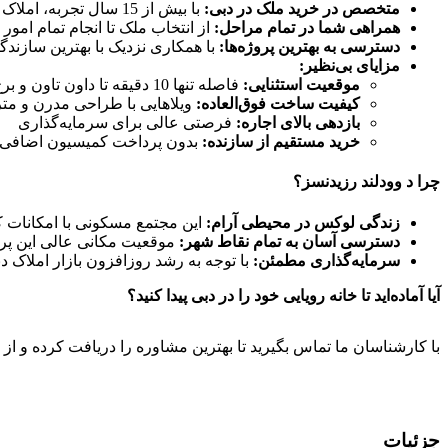
متخصص در خرید ملک در دبی:
با بیش از 15 سال تجربه، املاک UAE به عنوان یکی از معتبرترین مشاوران املاک در دبی شناخته می‌شود.
همراهی شما در تمام مراحل:
از انتخاب ملک تا انجام تمام امور
دسترسی به بهترین پروژه‌ها:
با همکاری نزدیک با بهترین سازندگا
مزایای بی‌نظیر:
موقعیت استثنایی:
فاصله تنها 10 دقیقه تا داون تاون و برج خلیفه
کیفیت ساخت فوق‌العاده:
ویلاهایی با طراحی مدرن و متر
بازدهی بالای اجاره:
فرصتی عالی برای سرمایه‌گذاری
خرید مستقیم از سازنده:
بدون پرداخت کمیسیون اضافی
چرا د وودلند رزیدنسز؟
زندگی لوکس در محیطی آرام:
این مجتمع مسکونی با امکانات ک
دسترسی آسان به تمام نقاط شهر:
موقعیت مکانی عالی این پرو
سرمایه‌گذاری مطمئن:
با توجه به رشد روزافزون بازار املاک د
آیا آماده‌اید تا خانه رویایی خود را در دبی پیدا کنید؟
با کارشناسان ما تماس بگیرید تا بهترین مشاوره را دریافت کرده و از ش
جزئیات