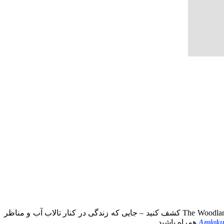
مجموعه‌ای کمیاب از 30 ویلای بی‌نظیر در میدان، قسمت D-11 در حال ساخت هستند. استاندارد جدید ولوکس از زندگی را در The Woodland Residences کشف کنید – جایی که زندگی در کنار تالاب آب و مناظر
Amlaku
همراه باشید.