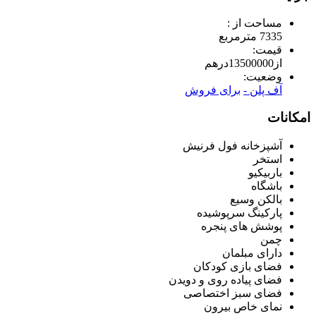
مساحت از :
7335 مترمربع
قیمت:
از
13500000
درهم
وضعیت:
آف پلن -
برای فروش
امکانات
آشپزخانه فول فرنیش
استخر
باربیکیو
باشگاه
بالکن وسیع
پارکینگ سرپوشیده
پوشش های پنجره
چمن
دارای مبلمان
فضای بازی کودکان
فضای پیاده روی و دویدن
فضای سبز اختصاصی
نمای خاص بیرون