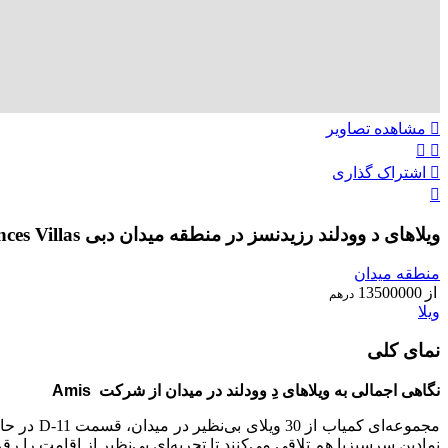
مشاهده تصاویر
اشتراک گذاری
ویلاهای د وودلند رزیدنسز در منطقه میدان دبی The Woodland Residences Villas
منطقه میدان
از
13500000
درهم
ویلا
نمای کلی
نگاهی اجمالی به ویلاهای دِ وودلند در میدان از شرکت Amis
نمادین سرسبزبا هم تلاقی می‌کنند تا تجربه‌ای بی‌نظیر از اقامت را رق