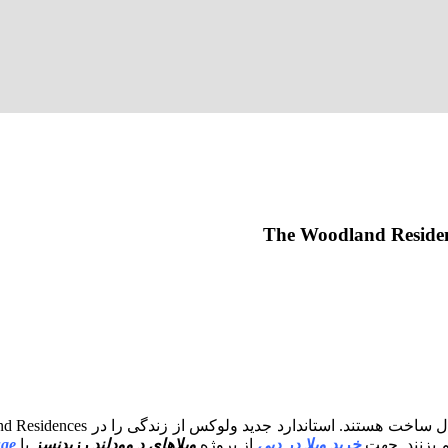
م بزنند. جهت
خرید ویلا در دبی
از پروژه
ویلاهای د وودلند رزیدنسز
با
ae