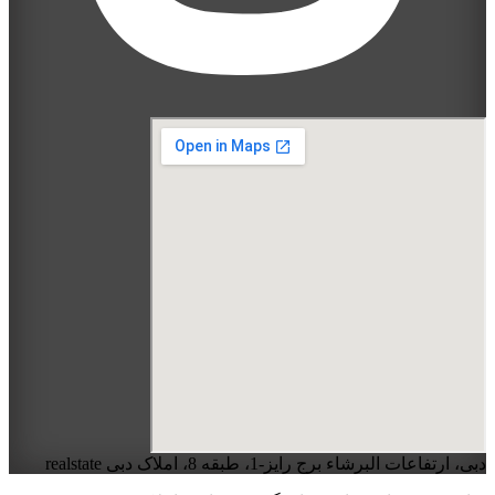
دبی، ارتفاعات البرشاء برج رایز-1، طبقه 8، املاک دبی realstate