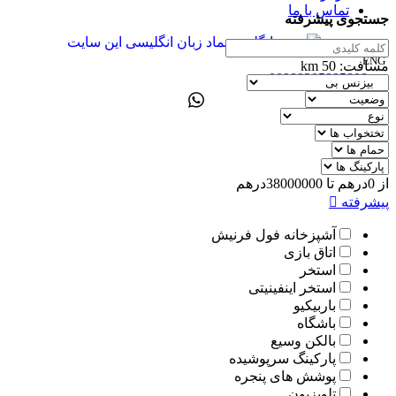
تماس با ما
جستجوی پیشرفته
ENG
مسافت:
50
km
00989305885808
از
0
درهم
تا
38000000
درهم
پیشرفته
آشپزخانه فول فرنیش
اتاق بازی
استخر
استخر اینفینیتی
باربیکیو
باشگاه
بالکن وسیع
پارکینگ سرپوشیده
پوشش های پنجره
تلویزیون