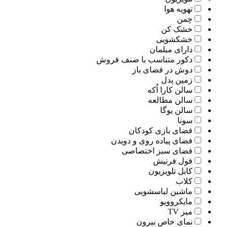
تهویه هوا
چمن
خشک کن
خشکشویی
دارای مبلمان
دکور متناسب با صنف فروش
دوش در فضای باز
زمین پدل
سالن کارا اُکه
سالن مطالعه
سالن یوگا
سونا
فضای بازی کودکان
فضای پیاده روی و دویدن
فضای سبز اختصاصی
فول فرنیش
کابل تلویزیون
کلاب
ماشین لباسشویی
مایکروویو
میز TV
نمای خاص بیرون