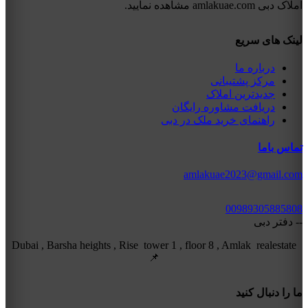
املاک دبی amlakuae.com مشاهده نمایید.
لینک های سریع
درباره ما
مرکز پشتیبانی
جدیدترین املاک
دریافت مشاوره رایگان
راهنمای خرید ملک در دبی
تماس باما
amlakuae2023@gmail.com
00989305885808
-- دفتر دبی
Dubai , Barsha heights , Rise tower 1 , floor 8 , Amlak realestate
📌
ما را دنبال کنید