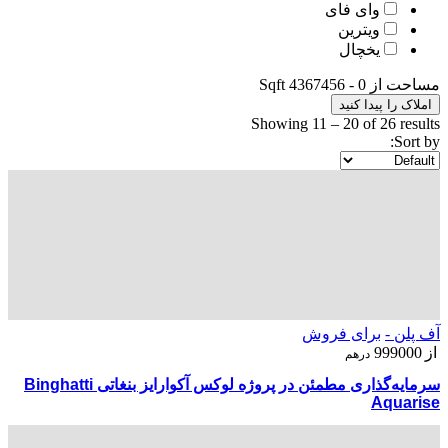
وای فای
ویترین
یخچال
مساحت از
0
-
4367456
Sqft
املاک را پیدا کنید
Showing
11
–
20
of 26 results
Sort by:
آف پلن -
برای فروش
از
999000
درهم
سرمایه‌گذاری مطمئن در پروژه لوکس آکوارایز بنغاتی Binghatti
Aquarise