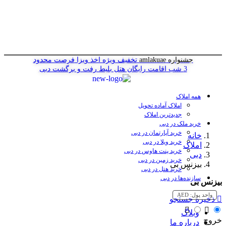
جشنواره amlakuae
تخفیف ویژه اخذ ویزا
فرصت محدود
3 شب اقامت رایگان هتل
بلیط رفت و برگشت دبی
همه املاک
املاک آماده تحویل
جدیدترین املاک
خرید ملک در دبی
خرید آپارتمان در دبی
خانه
خرید ویلا در دبی
املاک
خرید پنت هاوس در دبی
دبی
خرید زمین در دبی
بیزنس بی
خرید هتل در دبی
سازنده‌ها در دبی
بیزنس بی
واحد پول:
AED
ذخیره جستجو
وبلاگ
خروج
درباره ما