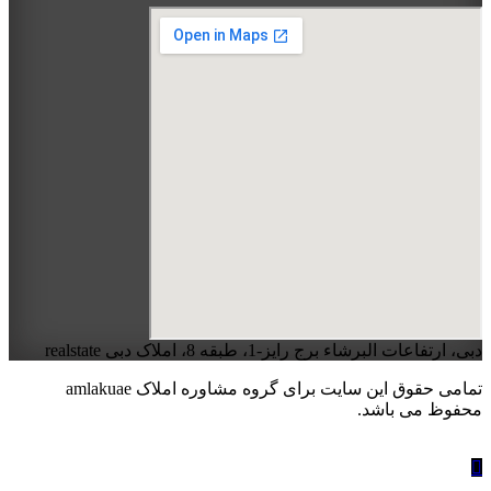
دبی، ارتفاعات البرشاء برج رایز-1، طبقه 8، املاک دبی realstate
تمامی حقوق این سایت برای گروه مشاوره املاک amlakuae
محفوظ می باشد.