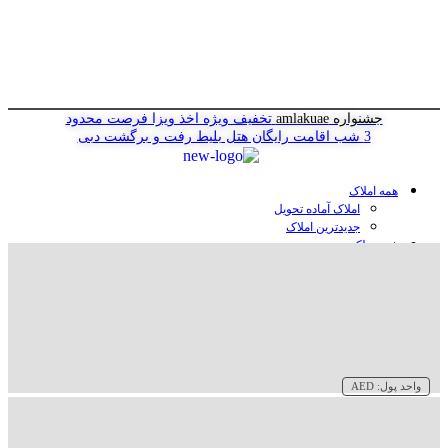
جشنواره amlakuae
تخفیف ویژه اخذ ویزا
فرصت محدود
3 شب اقامت رایگان هتل
بلیط رفت و برگشت دبی
همه املاک
املاک آماده تحویل
جدیدترین املاک
خرید ملک در دبی
خرید آپارتمان در دبی
خرید ویلا در دبی
خرید پنت هاوس در دبی
خرید زمین در دبی
خرید هتل در دبی
سازنده‌ها در دبی
واحد پول:
AED
وبلاگ
درباره ما