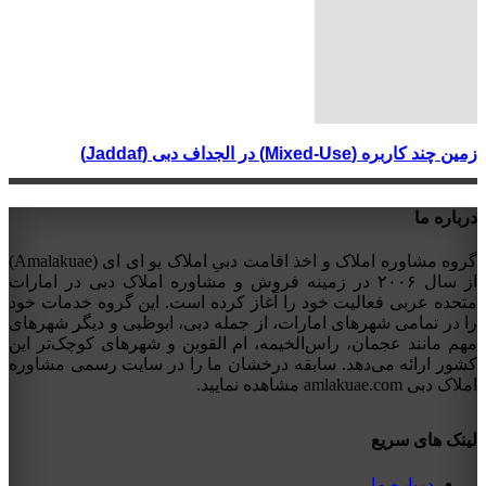
زمین چند کاربره (Mixed-Use) در الجداف دبی (Jaddaf)
درباره ما
گروه مشاوره املاک و اخذ اقامت دبیِ املاک یو ای ای (Amalakuae)
از سال ۲۰۰۶ در زمینه فروش و مشاوره املاک دبی در امارات
متحده عربی فعالیت خود را آغاز کرده است. این گروه خدمات خود
را در تمامی شهرهای امارات، از جمله دبی، ابوظبی و دیگر شهرهای
مهم مانند عجمان، راس‌الخیمه، ام القوین و شهرهای کوچک‌تر این
کشور ارائه می‌دهد. سابقه درخشان ما را در سایت رسمی مشاوره
املاک دبی amlakuae.com مشاهده نمایید.
لینک های سریع
درباره ما