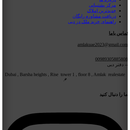
مرکز پشتیبانی
جدیدترین املاک
دریافت مشاوره رایگان
راهنمای خرید ملک در دبی
تماس باما
amlakuae2023@gmail.com
00989305885808
-- دفتر دبی
Dubai , Barsha heights , Rise tower 1 , floor 8 , Amlak realestate
📌
ما را دنبال کنید