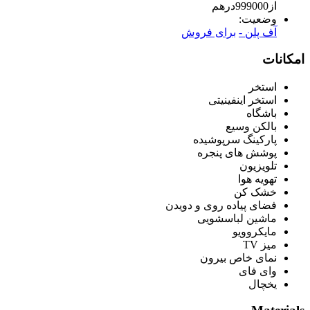
از
999000
درهم
وضعیت:
آف پلن -
برای فروش
امکانات
استخر
استخر اینفینیتی
باشگاه
بالکن وسیع
پارکینگ سرپوشیده
پوشش های پنجره
تلویزیون
تهویه هوا
خشک کن
فضای پیاده روی و دویدن
ماشین لباسشویی
مایکروویو
میز TV
نمای خاص بیرون
وای فای
یخچال