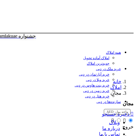
جشنواره amlakuae
همه املاک
املاک آماده تحویل
جدیدترین املاک
خرید ملک در دبی
خرید آپارتمان در دبی
خرید ویلا در دبی
خانه
خرید پنت هاوس در دبی
املاک
خرید زمین در دبی
مجان
خرید هتل در دبی
سازنده‌ها در دبی
مجان
واحد پول:
AED
ذخیره جستجو
وبلاگ
خروج
درباره ما
تماس با ما