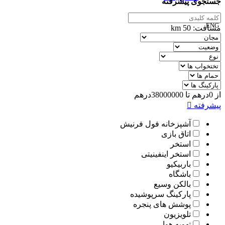
جستجوی پیشرفته
ENG
مسافت:
50
km
00989305885808
از
0
درهم
تا
38000000
درهم
پیشرفته
آشپزخانه فول فرنیش
اتاق بازی
استخر
استخر اینفینیتی
باربیکیو
باشگاه
بالکن وسیع
پارکینگ سرپوشیده
پوشش های پنجره
تلویزیون
تهویه هوا