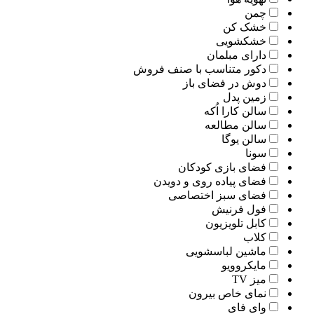
چمن
خشک کن
خشکشویی
دارای مبلمان
دکور متناسب با صنف فروش
دوش در فضای باز
زمین پدل
سالن کارا اُکه
سالن مطالعه
سالن یوگا
سونا
فضای بازی کودکان
فضای پیاده روی و دویدن
فضای سبز اختصاصی
فول فرنیش
کابل تلویزیون
کلاب
ماشین لباسشویی
مایکروویو
میز TV
نمای خاص بیرون
وای فای