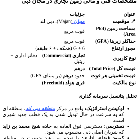
مشخصات فنی و مالی زمین تجاری در مجان دبی
عنوان
جزئیات
📍
موقعیت
مجان
(Majan)، دبی لند
مساحت
زمین
(
Plot
فوت مربع
)
Area
حداکثر
زیربنا
(
GFA
)
فوت مربع
مجوز
ارتفاع
G + 6 (همکف + ۶ طبقه)
تجاری (
Commercial
)
– دفاتر اداری +
نوع
کاربری
ریتیل
قیمت
کل
(
Total Price
)
درهم
قیمت
تخمینی
هر
فوت
حدود
درهم
(بر مبنای GFA)
نوع
مالکیت
فری هولد (
Freehold
)
تحلیل پتانسیل سرمایه گذاری
لوکیشن
استراتژیک
:
واقع در مرکز
منطقه دبی لند
، منطقه ای
که به سرعت در حال تبدیل شدن به یک قطب جدید شهری
است.
دسترسی
:
دسترسی فوق العاده به
جاده شیخ محمد بن زاید
که شریان اصلی دبی محسوب می شود.
کمبود
فضای
اداری
:
با توجه به رشد جمعیت در مناطق