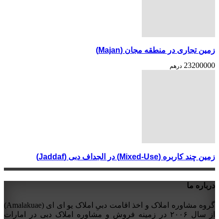
زمین تجاری در منطقه مجان (Majan)
23200000
درهم
زمین چند کاربره (Mixed-Use) در الجداف دبی (Jaddaf)
درباره ما
گروه مشاوره املاک و اخذ اقامت دبیِ املاک یو ای ای (Amalakuae)
از سال ۲۰۰۶ در زمینه فروش و مشاوره املاک دبی در امارات