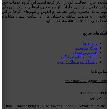
متحده عربی فعالیت خود را آغاز کرده است. این گروه خدمات خود
را در تمامی شهرهای امارات، از جمله دبی، ابوظبی و دیگر شهرهای
مهم مانند عجمان، راس‌الخیمه، ام القوین و شهرهای کوچک‌تر این
کشور ارائه می‌دهد. سابقه درخشان ما را در سایت رسمی مشاوره
املاک دبی amlakuae.com مشاهده نمایید.
لینک های سریع
درباره ما
مرکز پشتیبانی
جدیدترین املاک
دریافت مشاوره رایگان
راهنمای خرید ملک در دبی
تماس باما
amlakuae2023@gmail.com
00989305885808
-- دفتر دبی
Dubai , Barsha heights , Rise tower 1 , floor 8 , Amlak realestate