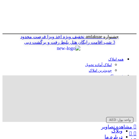
جشنواره amlakuae
تخفیف ویژه اخذ ویزا
فرصت محدود
3 شب اقامت رایگان هتل
بلیط رفت و برگشت دبی
همه املاک
املاک آماده تحویل
جدیدترین املاک
خرید ملک در دبی
خرید آپارتمان در دبی
خرید ویلا در دبی
خرید پنت هاوس در دبی
خرید زمین در دبی
خرید هتل در دبی
سازنده‌ها در دبی
واحد پول:
AED
مشاهده تصاویر
وبلاگ
درباره ما