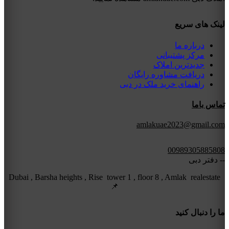
لینک های سریع
درباره ما
مرکز پشتیبانی
جدیدترین املاک
دریافت مشاوره رایگان
راهنمای خرید ملک در دبی
تماس باما
amlakuae2023@gmail.com
00989305885808
-- دفتر دبی
Dubai , Barsha heights , Rise tower 1 , floor 8 , Amlak realestate
📌
ما را دنبال کنید