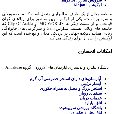
سرویس شارژ : 14 درهم
لوکیشن : Majan
منطقه مجان از یک طرف به البراری متصل است که منطقه ویلایی
و سرسبز است، یکی از لوکس ترین مناطق برای ویلاهای گران
قیمت ، و از سمت دیگر به IMG WORLDs و City Of Arabia که
جامعه های ویلایی هستند، مدارس Gem و سرگرمی های خانوادگی
زیادی همانند دهکده جهانی در نزدیکی مجان واقع شده است که این
لوکیشن را ایده آل برای زندگی می کند
.
امکانات انحصاری
باشگاه بیلیارد و بدنسازی آپارتمان های لازورد – گروه Amlakuae
آپارتمان‌های دارای استخر خصوصی آب گرم
آبشار تزئینی
استخر بزرگ و مجلل به همراه جکوزی
سینمای روباز
خدمات دربان
اتاق بیلیارد
باشگاه ورزشی سرپوشیده
اتاق بخار و جکوزی