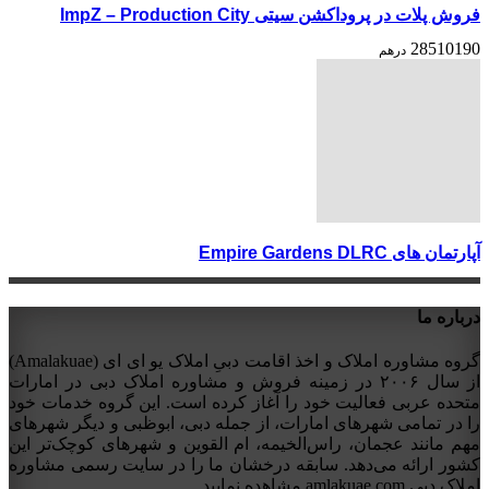
فروش پلات در پروداکشن سیتی ImpZ – Production City
28510190
درهم
آپارتمان های Empire Gardens DLRC
درباره ما
گروه مشاوره املاک و اخذ اقامت دبیِ املاک یو ای ای (Amalakuae)
از سال ۲۰۰۶ در زمینه فروش و مشاوره املاک دبی در امارات
متحده عربی فعالیت خود را آغاز کرده است. این گروه خدمات خود
را در تمامی شهرهای امارات، از جمله دبی، ابوظبی و دیگر شهرهای
مهم مانند عجمان، راس‌الخیمه، ام القوین و شهرهای کوچک‌تر این
کشور ارائه می‌دهد. سابقه درخشان ما را در سایت رسمی مشاوره
املاک دبی amlakuae.com مشاهده نمایید.