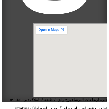
دبی، ارتفاعات البرشاء برج رایز-1، طبقه 8، املاک دبی realstate
تمامی حقوق این سایت برای گروه مشاوره املاک amlakuae