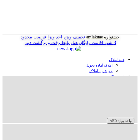
جشنواره amlakuae
تخفیف ویژه اخذ ویزا
فرصت محدود
3 شب اقامت رایگان هتل
بلیط رفت و برگشت دبی
همه املاک
املاک آماده تحویل
جدیدترین املاک
خرید ملک در دبی
خرید آپارتمان در دبی
خرید ویلا در دبی
خرید پنت هاوس در دبی
خرید زمین در دبی
خرید هتل در دبی
سازنده‌ها در دبی
واحد پول:
AED
وبلاگ
درباره ما