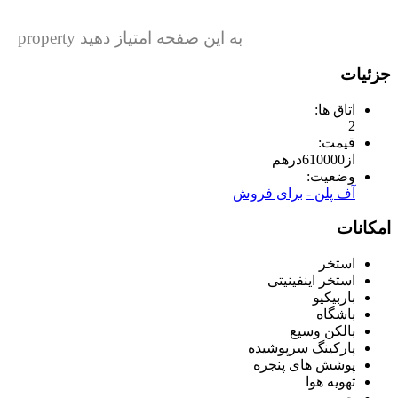
به این صفحه امتیاز دهید property
جزئیات
اتاق ها:
2
قیمت:
از
610000
درهم
وضعیت:
آف پلن -
برای فروش
امکانات
استخر
استخر اینفینیتی
باربیکیو
باشگاه
بالکن وسیع
پارکینگ سرپوشیده
پوشش های پنجره
تهویه هوا