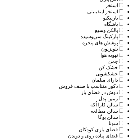
استخر
استخر اینفینیتی
باربیکیو
باشگاه
بالکن وسیع
پارکینگ سرپوشیده
پوشش های پنجره
تلویزیون
تهویه هوا
چمن
خشک کن
خشکشویی
دارای مبلمان
دکور متناسب با صنف فروش
دوش در فضای باز
زمین پدل
سالن کارا اُکه
سالن مطالعه
سالن یوگا
سونا
فضای بازی کودکان
فضای پیاده روی و دویدن