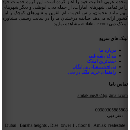
متحده عربی فعالیت خود را آغاز کرده است. این گروه خدمات خود
را در تمامی شهرهای امارات، از جمله دبی، ابوظبی و دیگر شهرهای
مهم مانند عجمان، راس‌الخیمه، ام القوین و شهرهای کوچک‌تر این
کشور ارائه می‌دهد. سابقه درخشان ما را در سایت رسمی مشاوره
املاک دبی amlakuae.com مشاهده نمایید.
لینک های سریع
درباره ما
مرکز پشتیبانی
جدیدترین املاک
دریافت مشاوره رایگان
راهنمای خرید ملک در دبی
تماس باما
amlakuae2023@gmail.com
00989305885808
-- دفتر دبی
Dubai , Barsha heights , Rise tower 1 , floor 8 , Amlak realestate