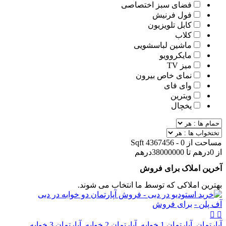
فضای سبز اختصاصی
فول فرنیش
کابل تلویزیون
کلاب
ماشین لباسشویی
مایکروویو
میز TV
نمای خاص بیرون
وای فای
ویترین
یخچال
مساحت از
0
-
4367456
Sqft
از
0
درهم
تا
38000000
درهم
آخرین املاک برای فروش
بهترین املاکی که توسط ما انتخاب می شوند.
آف پلن -
برای فروش
آپارتمان
,
آپارتمان 1 خوابه
,
آپارتمان 2 خوابه
,
آپارتمان 3 خوابه
,