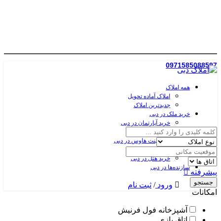
0971585088597
همه املاک
املاک آماده تحویل
جدیدترین املاک
خرید ملک در دبی
خرید آپارتمان در دبی
خرید ویلا در دبی
خرید پنت هاوس در دبی
خرید زمین در دبی
خرید هتل در دبی
سازنده‌ها در دبی
پیشرفته
جستجو
ورود
/
ثبت نام
امکانات
آشپزخانه فول فرنیش
اتاق بازی