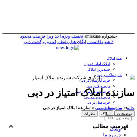
جشنواره amlakuae
تخفیف ویژه اخذ ویزا
فرصت محدود
3 شب اقامت رایگان هتل
بلیط رفت و برگشت دبی
همه املاک
املاک آماده تحویل
جدیدترین املاک
خرید ملک در دبی
خرید آپارتمان در دبی
خرید ویلا در دبی
سازنده املاک امتیاز در دبی
خرید پنت هاوس در دبی
خرید زمین در دبی
خرید هتل در دبی
خانه
»
سازنده‌های دبی
»
سازنده املاک امتیاز در دبی
سازنده‌ها در دبی
توضیحات
املاک
نظرات
واحد پول:
AED
فهرست مطالب
وبلاگ
درباره ما