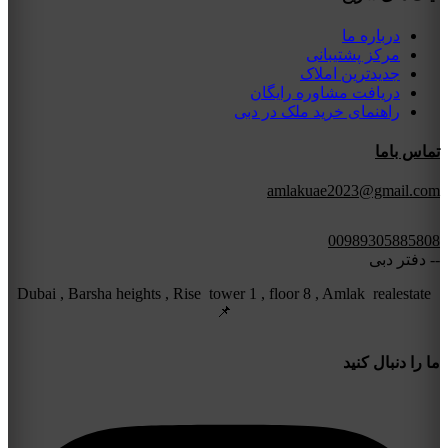
درباره ما
مرکز پشتیبانی
جدیدترین املاک
دریافت مشاوره رایگان
راهنمای خرید ملک در دبی
تماس باما
amlakuae2023@gmail.com
00989305885808
-- دفتر دبی
Dubai , Barsha heights , Rise tower 1 , floor 8 , Amlak realestate
📌
ما را دنبال کنید