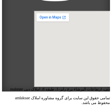
دبی، ارتفاعات البرشاء برج رایز-1، طبقه 8، املاک دبی realstate
تمامی حقوق این سایت برای گروه مشاوره املاک amlakuae
محفوظ می باشد.