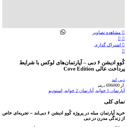
تماس با ما
ENG
00989305885808
مشاهده تصاویر
اشتراک گذاری
کُوو ادیشن ۶ دبی – آپارتمان‌های لوکس با شرایط
پرداخت عالی Cove Edition
دبی لند
از
696000
درهم
آپارتمان 1 خوابه
,
آپارتمان 2 خوابه
,
استودیو
نمای کلی
خرید آپارتمان مبله در پروژه کُوو ادیشن ۶ دبی‌لند – تجربه‌ای خاص
از زندگی مدرن در دبی