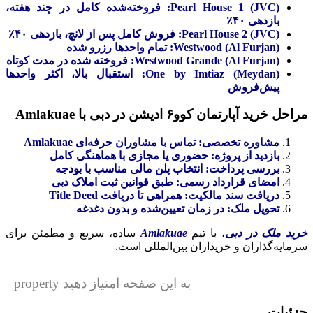
Pearl House 1 (JVC): فروخته‌شده کامل در چند هفته،
بازدهی ۴۰٪
Pearl House 2 (JVC): فروش کامل پس از لانچ، بازدهی ۴۰٪
Westwood (Al Furjan): تمام واحدها رزرو شده
Westwood Grande (Al Furjan): فروخته شده در مدت کوتاه
One by Imtiaz (Meydan): استقبال بالا، اکثر واحدها
پیش‌فروش
مراحل خرید آپارتمان کوو
۶
ادیشن در دبی با Amlakuae
مشاوره تخصصی: تماس با مشاوران حرفه‌ای Amlakuae
بازدید از پروژه: حضوری یا مجازی با هماهنگی کامل
بررسی پرداخت: انتخاب پلن مالی مناسب با بودجه
امضای قرارداد رسمی: طبق قوانین ثبت املاک دبی
دریافت سند مالکیت: همراهی تا دریافت Title Deed
تحویل ملک: در زمان تعیین‌شده و بدون دغدغه
خرید ملک در دبی
، با تیم
Amlakuae
ساده، سریع و مطمئن برای
سرمایه‌گذاران و خریداران بین‌المللی است.
به این صفحه امتیاز دهید property
جزئیات