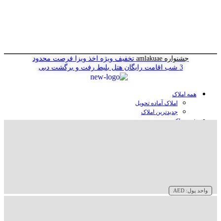
جشنواره amlakuae
تخفیف ویژه اخذ ویزا
فرصت محدود
3 شب اقامت رایگان هتل
بلیط رفت و برگشت دبی
همه املاک
املاک آماده تحویل
جدیدترین املاک
خرید ملک در دبی
خرید آپارتمان در دبی
خرید ویلا در دبی
خرید پنت هاوس در دبی
خرید زمین در دبی
خرید هتل در دبی
سازنده‌ها در دبی
واحد پول:
AED
وبلاگ
درباره ما