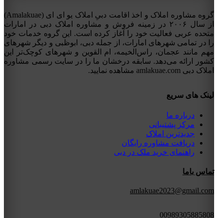
گروه مشاوره املاک و اخذ اقامت دبیِ املاک یو ای ای (Amalakuae)
از سال ۲۰۰۶ در زمینه فروش و مشاوره املاک دبی در امارات
متحده عربی فعالیت خود را آغاز کرده است. این گروه خدمات خود
را در تمامی شهرهای امارات، از جمله دبی، ابوظبی و دیگر شهرهای
مهم مانند عجمان، راس‌الخیمه، ام القوین و شهرهای کوچک‌تر این
کشور ارائه می‌دهد. سابقه درخشان ما را در سایت رسمی مشاوره
املاک دبی amlakuae.com مشاهده نمایید.
لینک های سریع
درباره ما
مرکز پشتیبانی
جدیدترین املاک
دریافت مشاوره رایگان
راهنمای خرید ملک در دبی
تماس باما
amlakuae2023@gmail.com
00989305885808