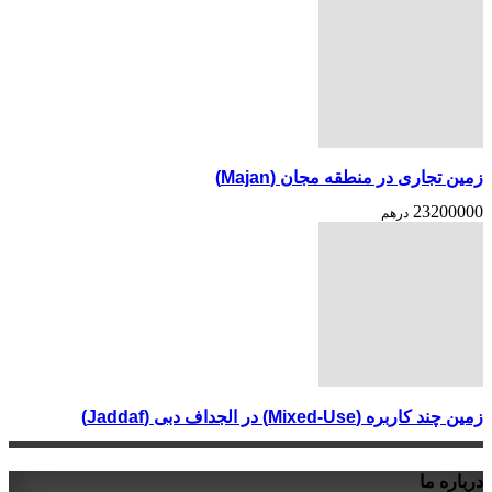
زمین تجاری در منطقه مجان (Majan)
23200000
درهم
زمین چند کاربره (Mixed-Use) در الجداف دبی (Jaddaf)
درباره ما