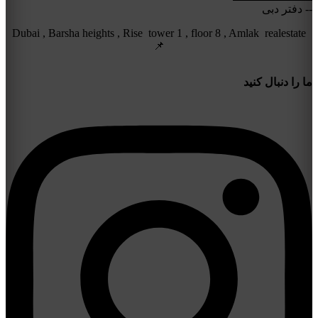
-- دفتر دبی
Dubai , Barsha heights , Rise tower 1 , floor 8 , Amlak realestate
📌
ما را دنبال کنید