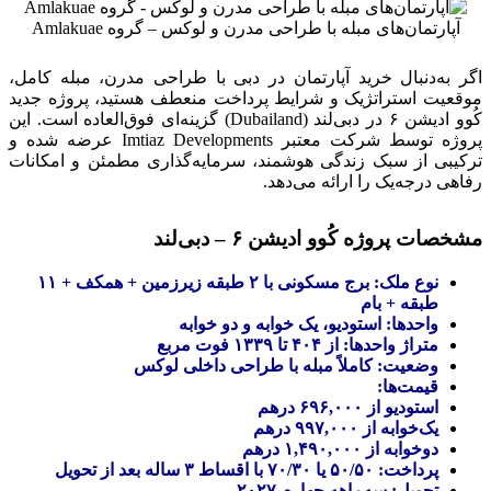
آپارتمان‌های مبله با طراحی مدرن و لوکس – گروه Amlakuae
اگر به‌دنبال خرید آپارتمان در دبی با طراحی مدرن، مبله کامل،
موقعیت استراتژیک و شرایط پرداخت منعطف هستید، پروژه جدید
کُوو ادیشن ۶ در دبی‌لند (Dubailand) گزینه‌ای فوق‌العاده است. این
پروژه توسط شرکت معتبر Imtiaz Developments عرضه شده و
ترکیبی از سبک زندگی هوشمند، سرمایه‌گذاری مطمئن و امکانات
رفاهی درجه‌یک را ارائه می‌دهد.
مشخصات پروژه کُوو ادیشن ۶ – دبی‌لند
نوع ملک: برج مسکونی با ۲ طبقه زیرزمین + همکف + ۱۱
طبقه + بام
واحدها: استودیو، یک خوابه و دو خوابه
متراژ واحدها: از ۴۰۴ تا ۱۳۳۹ فوت مربع
وضعیت: کاملاً مبله با طراحی داخلی لوکس
قیمت‌ها:
استودیو از ۶۹۶,۰۰۰ درهم
یک‌خوابه از ۹۹۷,۰۰۰ درهم
دوخوابه از ۱,۴۹۰,۰۰۰ درهم
پرداخت: ۵۰/۵۰ یا ۷۰/۳۰ با اقساط ۳ ساله بعد از تحویل
تحویل: سه‌ماهه چهارم ۲۰۲۷