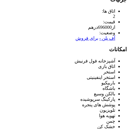
اتاق ها:
2
قیمت:
از
696000
درهم
وضعیت:
آف پلن -
برای فروش
امکانات
آشپزخانه فول فرنیش
اتاق بازی
استخر
استخر اینفینیتی
باربیکیو
باشگاه
بالکن وسیع
پارکینگ سرپوشیده
پوشش های پنجره
تلویزیون
تهویه هوا
چمن
خشک کن