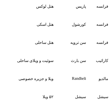
فرانسه
پاریس
هتل لوکس
فرانسه
کورشول
هتل اسکی
فرانسه
سن تروپه
هتل ساحلی
کارائیب
سن بارث
سوئیت و ویلای ساحلی
Randheli
مالدیو
ویلا و جزیره خصوصی
سیشل
سیشل
۵۲ ویلا