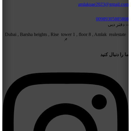
amlakuae2023@gmail.com
00989305885808
-- دفتر دبی
Dubai , Barsha heights , Rise tower 1 , floor 8 , Amlak realestate
📌
ما را دنبال کنید