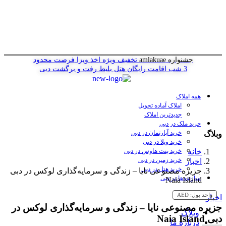
جشنواره amlakuae
تخفیف ویژه اخذ ویزا
فرصت محدود
3 شب اقامت رایگان هتل
بلیط رفت و برگشت دبی
همه املاک
املاک آماده تحویل
جدیدترین املاک
خرید ملک در دبی
خرید آپارتمان در دبی
وبلاگ
خرید ویلا در دبی
خانه
خرید پنت هاوس در دبی
خرید زمین در دبی
اخبار
خرید هتل در دبی
جزیره مصنوعی نایا – زندگی و سرمایه‌گذاری لوکس در دبی
سازنده‌ها در دبی
Naia Island
واحد پول:
AED
اخبار
جزیره مصنوعی نایا – زندگی و سرمایه‌گذاری لوکس در
وبلاگ
دبی Naia Island
درباره ما