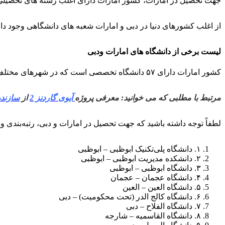
جهت تحصیل در امارات، کشور امارات دارای اغلب رشته های تحصیلی
از اغلب کشورهای دنیا در دبی و امارات شعبه های دانشگاهی وجود دار
لیست برخی از دانشگاه های امارات ودبی
کشور امارات دارای ۵۷ دانشگاه تخصصی است که در شهرهای مختلف واقع شده اند، شهرهای دبی، العین، ابوظبی، راس الخیمه، شارجه، عمان ، همگی دارای دانشگاه های خود هستند.
مرتبط با مطلبی که می خوانید: معرفی پروژه
آیوی گاردنز 2
از
سازنده
لطفاً توجه داشته باشید که جهت تحصیل در امارات و دبی، رتبه‌بندی 
۱. دانشگاه پلی‌تکنیک ابوظبی – ابوظبی
۲. دانشکده مدیریت ابوظبی – ابوظبی
۳. دانشگاه ابوظبی – ابوظبی
۴. دانشگاه عجمان – عجمان
۵. دانشگاه العین – العین
۶. دانشگاه کالج الدر (تحت محکومیت) – دبی
۷. دانشگاه الفلاح – دبی
۸. دانشگاه القاسمیه – شارجه