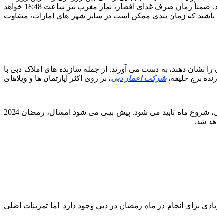
مبارک رمضان در دبی ایجاد می شود. به عنوان مثال، در روز اول ماه مبارک رمضان 2024، شروع نماز و روزه در ساعت 4:46 صبح خواهد بود. ضمناً زمان صرف غذای افطار، نماز مغرب نیز ساعت 18:48 خواهد
 روزه خود را افطار می کنند. همچنین، توجه داشته باشید که زمان بندی ممکن است در سایر شهر های امارات، متفاوت
 نشان دهند، به دست می آورند. از جمله سازنده های املاک دبی با
نده برج خلیفه،
شرکت اعمار دبی
، بر روی اکثر آپارتمان ها و ویلاهای
ماه رمضان در دبی مانند تمام ماه های قمری اسلامی، با رؤیت هلال ماه آغاز می شود. همچنین هر سال با رویت ماه رمضان به صورت هلال، شروع ماه تایید می شود. پیش بینی می شود امسال، رمضان 2024
هد شد.
 زیادی برای انجام در ماه رمضان در دبی وجود دارد. اما تمرینات اصلی